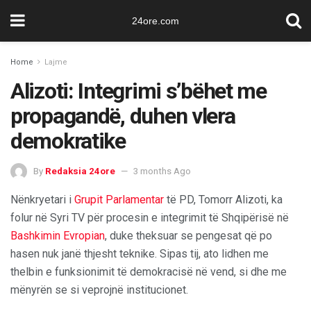
24ore.com
Home
Lajme
Alizoti: Integrimi s’bëhet me
propagandë, duhen vlera
demokratike
By
Redaksia 24ore
3 months Ago
Nënkryetari i
Grupit Parlamentar
të PD, Tomorr Alizoti, ka
folur në Syri TV për procesin e integrimit të Shqipërisë në
Bashkimin Evropian
, duke theksuar se pengesat që po
hasen nuk janë thjesht teknike. Sipas tij, ato lidhen me
thelbin e funksionimit të demokracisë në vend, si dhe me
mënyrën se si veprojnë institucionet.