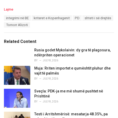
C
Lajme
a
T
integrimi në BE
kriteret e Kopenhagenit
PD
shteti i së drejtës
t
a
e
Tomorr Alizoti
g
g
s
o
:
r
Related Content
i
e
Rusia godet Mykolaivin: dy gra të plagosura,
s
ndërpriten operacionet
:
BY
JULY 8, 2026
Muja: Rriten importet e qumështit pluhur dhe
vajit të palmës
BY
JULY 8, 2026
Sveçla: PDK-ja me më shumë pushtet në
Prishtinë
BY
JULY 8, 2026
Testi i Arritshmërisë: mesatarja 48.35%, pa