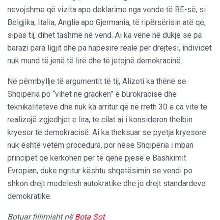
nevojshme që vizita apo deklarime nga vende të BE-së, si
Belgjika, Italia, Anglia apo Gjermania, të ripërsërisin atë që,
sipas tij, dihet tashmë në vend. Ai ka vënë në dukje se pa
barazi para ligjit dhe pa hapësirë reale për drejtësi, individët
nuk mund të jenë të lirë dhe të jetojnë demokracinë.
Në përmbyllje të argumentit të tij, Alizoti ka thënë se
Shqipëria po “vihet në grackën” e burokracisë dhe
teknikaliteteve dhe nuk ka arritur që në rreth 30 e ca vite të
realizojë zgjedhjet e lira, të cilat ai i konsideron thelbin
kryesor të demokracisë. Ai ka theksuar se pyetja kryesore
nuk është vetëm procedura, por nëse Shqipëria i mban
principet që kërkohen për të qenë pjesë e Bashkimit
Evropian, duke ngritur kështu shqetësimin se vendi po
shkon drejt modelesh autokratike dhe jo drejt standardeve
demokratike.
Botuar fillimisht në
Bota Sot