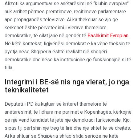
Alizoti ka argumentuar se anëtarësimi në “klubin evropian”
nuk arrihet përmes premtimeve, recitimeve parlamentare
apo propagandës televizive. Ai ka theksuar se ajo që
kërkohet është përvetësimi i vlerave themelore
demokratike, të cilat janë në qendër të
Bashkimit Evropian
.
Në këtë kontekst, ligjvënësi demokrat e ka vënë theksin te
pyetja nëse Shqipëria është realisht një shoqëri
demokratike dhe nëse ka institucione që funksionojnë si të
tilla.
Integrimi i BE-së nis nga vlerat, jo nga
teknikalitetet
Deputeti i PD ka kujtuar se kriteret themelore të
anëtarësimit, të lidhura me parimet e Kopenhagës, kërkojnë
që një vend kandidat të jetë një demokraci funksionale. Kjo,
sipas tij, përfshin një treg të lirë dhe një shtet të së drejtës.
Ai ka shtuar se Shqipëria shfaq sfida serioze në këtë