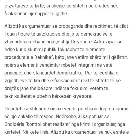
e zyrtarëve të lartë, si shenjë se shteti i së drejtës nuk
funksionon njësoj për të gjithë.
Alizoti ka argumentuar se propaganda dhe recitimet, të cilat
i quan tipare të autokracive dhe jo të demokracive, e
zhvendosin debatin nga çështjet kryesore. Ai ka vijuar se
edhe kur diskutimi publik fokusohet te elemente
procedurale e “teknike”, këto janë vetëm shërbimi i qëllimit,
ndërsa elementi vendimtar mbetet integrimi në vetë
principet dhe standardet demokratike. Për të, çështja e
zgjedhjeve të lira dhe e funksionimit real të shtetit të së
drejtës janë thelbësore, ndërsa fokusimi vetëm te
teknikalitetet e zbehin kërkesën kryesore.
Deputeti ka shtuar se rinia e vendit po shkon drejt emigrimit
në një shkallë të madhe. Ndërkohë, ai ka pohuar se
Shqipëria “kontrollohet realisht” nga krimi i organizuar, nga
kartelet. Në këtë linjë, Alizoti ka argumentuar se nuk është e