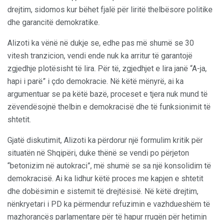
drejtim, sidomos kur bëhet fjalë për liritë thelbësore politike
dhe garancitë demokratike.
Alizoti ka vënë në dukje se, edhe pas më shumë se 30
vitesh tranzicion, vendi ende nuk ka arritur të garantojë
zgjedhje plotësisht të lira. Për të, zgjedhjet e lira janë “A-ja,
hapi i parë” i çdo demokracie. Në këtë mënyrë, ai ka
argumentuar se pa këtë bazë, proceset e tjera nuk mund të
zëvendësojnë thelbin e demokracisë dhe të funksionimit të
shtetit.
Gjatë diskutimit, Alizoti ka përdorur një formulim kritik për
situatën në Shqipëri, duke thënë se vendi po përjeton
“betonizim në autokraci”, më shumë se sa një konsolidim të
demokracisë. Ai ka lidhur këtë proces me kapjen e shtetit
dhe dobësimin e sistemit të drejtësisë. Në këtë drejtim,
nënkryetari i PD ka përmendur refuzimin e vazhdueshëm të
mazhorancës parlamentare për të hapur rrugën për hetimin