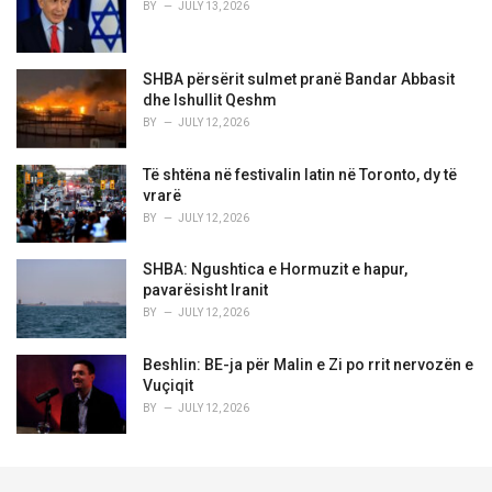
BY
JULY 13, 2026
SHBA përsërit sulmet pranë Bandar Abbasit
dhe Ishullit Qeshm
BY
JULY 12, 2026
Të shtëna në festivalin latin në Toronto, dy të
vrarë
BY
JULY 12, 2026
SHBA: Ngushtica e Hormuzit e hapur,
pavarësisht Iranit
BY
JULY 12, 2026
Beshlin: BE-ja për Malin e Zi po rrit nervozën e
Vuçiqit
BY
JULY 12, 2026