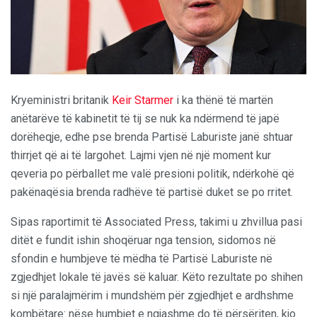
Kryeministri britanik
Keir Starmer
i ka thënë të martën
anëtarëve të kabinetit të tij se nuk ka ndërmend të japë
dorëheqje, edhe pse brenda Partisë Laburiste janë shtuar
thirrjet që ai të largohet. Lajmi vjen në një moment kur
qeveria po përballet me valë presioni politik, ndërkohë që
pakënaqësia brenda radhëve të partisë duket se po rritet.
Sipas raportimit të Associated Press, takimi u zhvillua pasi
ditët e fundit ishin shoqëruar nga tension, sidomos në
sfondin e humbjeve të mëdha të Partisë Laburiste në
zgjedhjet lokale të javës së kaluar. Këto rezultate po shihen
si një paralajmërim i mundshëm për zgjedhjet e ardhshme
kombëtare: nëse humbjet e ngjashme do të përsëriten, kjo