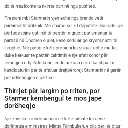
do të rrezikonte ta nxirrte partinë nga pushteti.
Presioni mbi Starmerin vjen edhe nga brenda vetë
parlamentit britanik. Më shumë se 70 deputetë laburistë, që
përfaqësojnë gati një të pestën e grupit parlamentar të
partisë në Dhomën e ulët, kanë kërkuar që kryeministri të
largohet. Një pjesë e këtij presioni ka shkuar edhe më tej,
duke kërkuar të paktën caktimin e një afati kohor për
tërheqjen e tij. Ndërkohë, ende askush nuk e ka shpallur
kandidaturën për të sfiduar drejtpërdrejt Starmerin në garën
për udhëheqjen e partisë.
Thirrjet për largim po rriten, por
Starmer këmbëngul të mos japë
dorëheqje
Një zhvillim i rëndësishëm në këtë situatë ka qenë
dorëheqja e ministres Miatta Fahnbulleh, e cila bëri të ditur