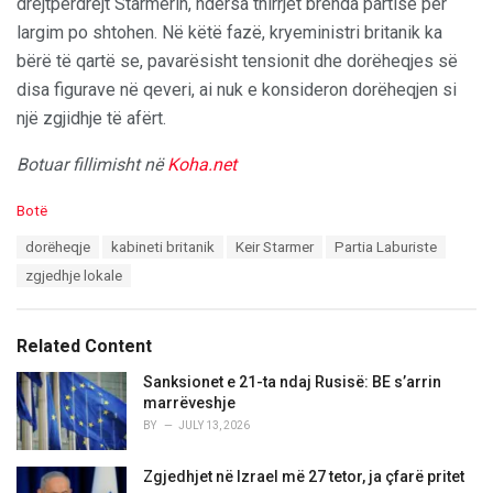
drejtpërdrejt Starmerin, ndërsa thirrjet brenda partisë për
largim po shtohen. Në këtë fazë, kryeministri britanik ka
bërë të qartë se, pavarësisht tensionit dhe dorëheqjes së
disa figurave në qeveri, ai nuk e konsideron dorëheqjen si
një zgjidhje të afërt.
Botuar fillimisht në
Koha.net
C
Botë
a
T
dorëheqje
kabineti britanik
Keir Starmer
Partia Laburiste
t
a
e
zgjedhje lokale
g
g
s
o
:
r
Related Content
i
e
Sanksionet e 21-ta ndaj Rusisë: BE s’arrin
s
marrëveshje
:
BY
JULY 13, 2026
Zgjedhjet në Izrael më 27 tetor, ja çfarë pritet