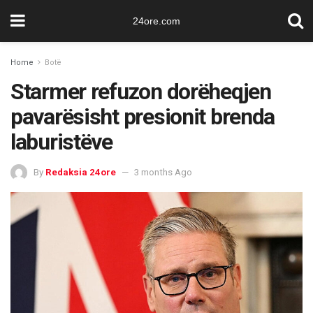
24ore.com
Home
Botë
Starmer refuzon dorëheqjen
pavarësisht presionit brenda
laburistëve
By
Redaksia 24ore
3 months Ago