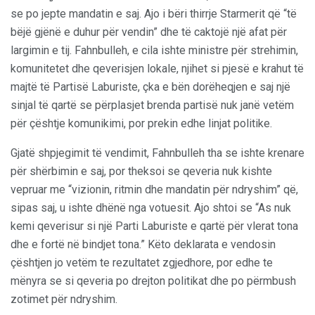
se po jepte mandatin e saj. Ajo i bëri thirrje Starmerit që “të
bëjë gjënë e duhur për vendin” dhe të caktojë një afat për
largimin e tij. Fahnbulleh, e cila ishte ministre për strehimin,
komunitetet dhe qeverisjen lokale, njihet si pjesë e krahut të
majtë të Partisë Laburiste, çka e bën dorëheqjen e saj një
sinjal të qartë se përplasjet brenda partisë nuk janë vetëm
për çështje komunikimi, por prekin edhe linjat politike.
Gjatë shpjegimit të vendimit, Fahnbulleh tha se ishte krenare
për shërbimin e saj, por theksoi se qeveria nuk kishte
vepruar me “vizionin, ritmin dhe mandatin për ndryshim” që,
sipas saj, u ishte dhënë nga votuesit. Ajo shtoi se “As nuk
kemi qeverisur si një Parti Laburiste e qartë për vlerat tona
dhe e fortë në bindjet tona.” Këto deklarata e vendosin
çështjen jo vetëm te rezultatet zgjedhore, por edhe te
mënyra se si qeveria po drejton politikat dhe po përmbush
zotimet për ndryshim.