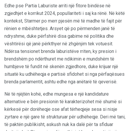
Edhe pse Partia Laburiste arriti një fitore bindëse në
zgjedhjet e korrikut 2024, popullariteti i saj ka rënë. Në këtë
kontekst, Starmer po merr pjesën më të madhe të fajit për
rënien e mbështetjes. Arsyet që po përmenden janë të
ndryshme, duke përfshirë disa gabime në politika dhe
vështirësi që janë përkthyer në zhgënjim tek votuesit.
Ndërsa tensionet brenda laburistëve rriten, ky presion i
brendshëm po ndërthuret me ndikimin e mundshëm të
humbjeve të fundit në skenën zgjedhore, duke krijuar një
situatë ku udhëheqja e partisë sfidohet si nga përfaqësues
brenda parlamentit, ashtu edhe nga anëtarë të qeverisë.
Në të njëjtën kohë, edhe mungesa e një kandidature
alternative e bën presionin të karakterizohet më shumë si
kërkesë për dorëheqje ose afat tërheqjeje sesa si nisje
zyrtare e një gare të strukturuar për udhëheqje. Deri më tani,
të paktën publikisht, askush nuk ka dalë për ta sfiduar