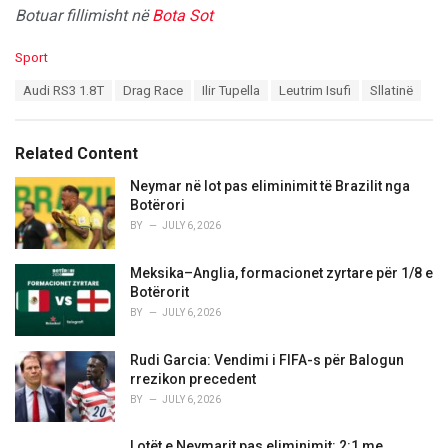
Botuar fillimisht në
Bota Sot
C
Sport
a
T
Audi RS3 1.8T
Drag Race
Ilir Tupella
Leutrim Isufi
Sllatinë
t
a
e
g
g
s
o
Related Content
:
r
i
Neymar në lot pas eliminimit të Brazilit nga
e
Botërori
s
BY
JULY 6, 2026
:
Meksika–Anglia, formacionet zyrtare për 1/8 e
Botërorit
BY
JULY 6, 2026
Rudi Garcia: Vendimi i FIFA-s për Balogun
rrezikon precedent
BY
JULY 6, 2026
Lotët e Neymarit pas eliminimit: 2:1 me