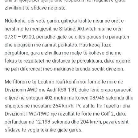
zhvillimit të sfidave në pistë.
Ndërkohë, për vetë garën, gjithçka kishte nisur në orët e
hershme të mëngjesit në Sllatinë. Aktiviteti nisi në orën
07:30 – 09:00, periudhë gjatë së cilës garuesit u paraqitën
dhe u pajisën me numrat përkatës. Pas kësaj faze
përgatitore, gara u zhvillua me matje të kohëve dhe me
fokus te rezultatet në distanca të përcaktuara, duke nxjerrë
në pah diferencat mes makinave brenda secilit divizion.
Me fitoren e tij, Leutrim Isufi konfirmoi formë të mirë në
Divizionin AWD me Audi RS3 1.8T, duke lënë prapa garuesit
e tjerë në shtegun 402 metra me kohën 08.945 sekonda dhe
shpejtësinë mesatare 264 km/h. Po ashtu, Ilir Tupella i dha
Divizionit FWD/RWD një rezultat të fortë me Golf 2, duke
përfunduar në 12.198 sekonda dhe 204 km/h, pavarësisht
sfidave të vogla teknike gjatë garës.