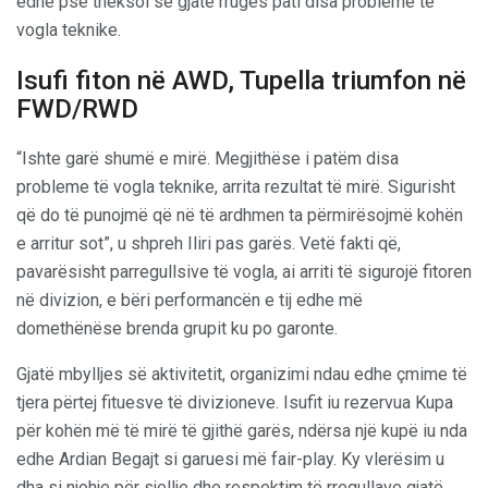
edhe pse theksoi se gjatë rrugës pati disa probleme të
vogla teknike.
Isufi fiton në AWD, Tupella triumfon në
FWD/RWD
“Ishte garë shumë e mirë. Megjithëse i patëm disa
probleme të vogla teknike, arrita rezultat të mirë. Sigurisht
që do të punojmë që në të ardhmen ta përmirësojmë kohën
e arritur sot”, u shpreh Iliri pas garës. Vetë fakti që,
pavarësisht parregullsive të vogla, ai arriti të sigurojë fitoren
në divizion, e bëri performancën e tij edhe më
domethënëse brenda grupit ku po garonte.
Gjatë mbylljes së aktivitetit, organizimi ndau edhe çmime të
tjera përtej fituesve të divizioneve. Isufit iu rezervua Kupa
për kohën më të mirë të gjithë garës, ndërsa një kupë iu nda
edhe Ardian Begajt si garuesi më fair-play. Ky vlerësim u
dha si njohje për sjellje dhe respektim të rregullave gjatë