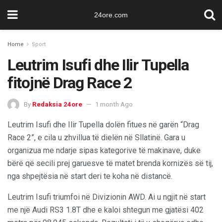
24ore.com
Home
Sport
Leutrim Isufi dhe Ilir Tupella
fitojnë Drag Race 2
By
Redaksia 24ore
1 month Ago
Leutrim Isufi dhe Ilir Tupella dolën fitues në garën “Drag
Race 2”, e cila u zhvillua të dielën në Sllatinë. Gara u
organizua me ndarje sipas kategorive të makinave, duke
bërë që secili prej garuesve të matet brenda kornizës së tij,
nga shpejtësia në start deri te koha në distancë.
Leutrim Isufi triumfoi në Divizionin AWD. Ai u ngjit në start
me një Audi RS3 1.8T dhe e kaloi shtegun me gjatësi 402