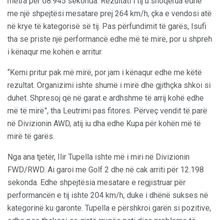
metra për 08.945 sekonda. Rezultati i tij u shoqërua edhe
me një shpejtësi mesatare prej 264 km/h, çka e vendosi atë
në krye të kategorisë së tij. Pas përfundimit të garës, Isufi
tha se priste një performancë edhe më të mirë, por u shpreh
i kënaqur me kohën e arritur.
“Kemi pritur pak më mirë, por jam i kënaqur edhe me këtë
rezultat. Organizimi ishte shumë i mirë dhe gjithçka shkoi si
duhet. Shpresoj që në garat e ardhshme të arrij kohë edhe
më të mirë”, tha Leutrimi pas fitores. Përveç vendit të parë
në Divizionin AWD, atij iu dha edhe Kupa për kohën më të
mirë të garës.
Nga ana tjetër, Ilir Tupella ishte më i miri në Divizionin
FWD/RWD. Ai garoi me Golf 2 dhe në cak arriti për 12.198
sekonda. Edhe shpejtësia mesatare e regjistruar për
performancën e tij ishte 204 km/h, duke i dhënë sukses në
kategorinë ku garonte. Tupella e përshkroi garën si pozitive,