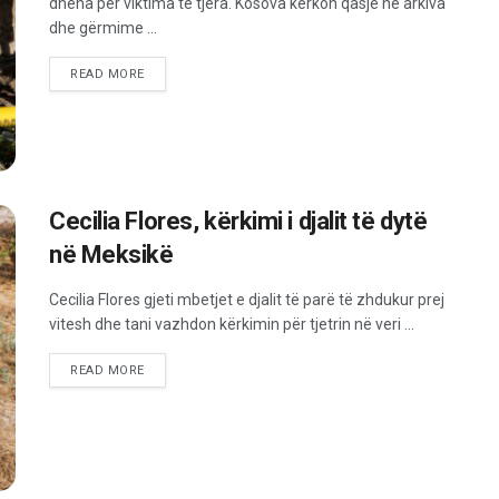
dhëna për viktima të tjera. Kosova kërkon qasje në arkiva
dhe gërmime ...
READ MORE
Cecilia Flores, kërkimi i djalit të dytë
në Meksikë
Cecilia Flores gjeti mbetjet e djalit të parë të zhdukur prej
vitesh dhe tani vazhdon kërkimin për tjetrin në veri ...
READ MORE