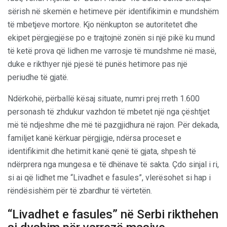
sërish në skemën e hetimeve për identifikimin e mundshëm
të mbetjeve mortore. Kjo nënkupton se autoritetet dhe
ekipet përgjegjëse po e trajtojnë zonën si një pikë ku mund
të ketë prova që lidhen me varrosje të mundshme në masë,
duke e rikthyer një pjesë të punës hetimore pas një
periudhe të gjatë.
Ndërkohë, përballë kësaj situate, numri prej rreth 1.600
personash të zhdukur vazhdon të mbetet një nga çështjet
më të ndjeshme dhe më të pazgjidhura në rajon. Për dekada,
familjet kanë kërkuar përgjigje, ndërsa proceset e
identifikimit dhe hetimit kanë qenë të gjata, shpesh të
ndërprera nga mungesa e të dhënave të sakta. Çdo sinjal i ri,
si ai që lidhet me “Livadhet e fasules”, vlerësohet si hap i
rëndësishëm për të zbardhur të vërtetën.
“Livadhet e fasules” në Serbi rikthehen