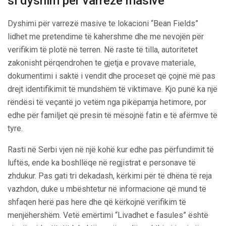
si dyshim për varrezë masive
Dyshimi për varrezë masive te lokacioni “Bean Fields”
lidhet me pretendime të kahershme dhe me nevojën për
verifikim të plotë në terren. Në raste të tilla, autoritetet
zakonisht përqendrohen te gjetja e provave materiale,
dokumentimi i saktë i vendit dhe proceset që çojnë më pas
drejt identifikimit të mundshëm të viktimave. Kjo punë ka një
rëndësi të veçantë jo vetëm nga pikëpamja hetimore, por
edhe për familjet që presin të mësojnë fatin e të afërmve të
tyre.
Rasti në Serbi vjen në një kohë kur edhe pas përfundimit të
luftës, ende ka boshllëqe në regjistrat e personave të
zhdukur. Pas gati tri dekadash, kërkimi për të dhëna të reja
vazhdon, duke u mbështetur në informacione që mund të
shfaqen herë pas here dhe që kërkojnë verifikim të
menjëhershëm. Vetë emërtimi “Livadhet e fasules” është