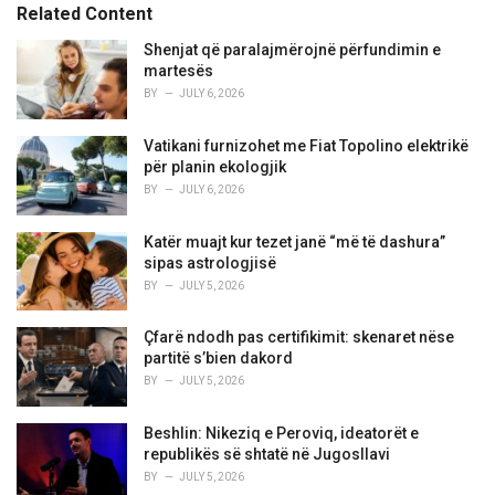
s
o
Related Content
:
r
i
Shenjat që paralajmërojnë përfundimin e
e
martesës
s
BY
JULY 6, 2026
:
Vatikani furnizohet me Fiat Topolino elektrikë
për planin ekologjik
BY
JULY 6, 2026
Katër muajt kur tezet janë “më të dashura”
sipas astrologjisë
BY
JULY 5, 2026
Çfarë ndodh pas certifikimit: skenaret nëse
partitë s’bien dakord
BY
JULY 5, 2026
Beshlin: Nikeziq e Peroviq, ideatorët e
republikës së shtatë në Jugosllavi
BY
JULY 5, 2026