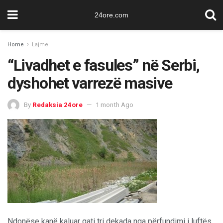
24ore.com
Home
Lajme
“Livadhet e fasules” në Serbi,
dyshohet varrezë masive
By
Redaksia 24ore
1 month Ago
Ndonëse kanë kaluar gati tri dekada nga përfundimi i luftës