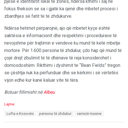
pjesë e identitetit lokal të zonës, ndërsa kthimi i saj në
fokus thekson se sa i gjatë ka qenë dhe mbetet procesi i
zbardhjes së fatit të të zhdukurve.
Ndërsa hetimet përparojnë, ajo që mbetet kyçe është
saktësia e informacionit dhe respektimi i procedurave të
nevojshme për trajtimin e vendeve ku mund të ketë mbetje
mortore. Për 1.600 persona të zhdukur, çdo hap që mund të
çojë drejt zbulimit të të dhënave të reja konsiderohet i
domosdoshëm. Rikthimi i dyshimit te “Bean Fields” tregon
se çështja nuk ka përfunduar dhe se kërkimi i së vërtetës
vijon edhe kur kanë kaluar vite të tëra.
Botuar fillimisht në
Albeu
C
Lajme
a
T
Lufta e Kosovës
persona të zhdukur
varrezë masive
t
a
e
g
g