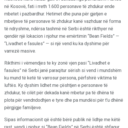
në Kosovë, fati i rreth 1.600 personave të zhdukur ende
mbetet i pazbardhur. Hetimet dhe puna për gjetjen e
mbetjeve të personave të zhdukur kanë vazhduar në forma
të ndryshme, ndërsa tashmë në Serbi është rikthyer në
qendër një lokacion i njohur me emërtimin “Bean Fields” —
“Livadhet e fasules” — si një vend ku ka dyshime për
varrezë masive.
Rikthimi i vëmendjes te ky zonë vjen pasi “Livadhet e
fasules” në Serbi janë paraqitur sërish si vend i mundshëm
ku mund të ketë të varrosur persona, përfshirë viktima të
luftës. Ky dyshim lidhet me çështjen e personave të
zhdukur, të cilët për dekada kanë mbetur pa të dhëna të
plota për vendndodhjen e tyre dhe pa mundësi për t’u dhënë
përgjigje familjeve.
Sipas informacionit që është bërë publik në lidhje me këtë
rast, vendi i njohur si “Bean Fields” në Serbi është shfaqur