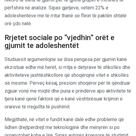
përfshira në analizë. Sipas gjetjeve, vetëm 22% e
adoleshentëve më të rritur thanë se flinin të paktën shtatë
orë çdo natë.
Rrjetet sociale po “vjedhin” orët e
gjumit te adoleshentët
Studiuesit argumentojnë se disa pengesa për gjumin kanë
ekzistuar edhe më herët, si rritja e detyrave të shkollës dhe
aktiviteteve jashtëshkollore që shoqërojnë vitet e shkollës
së mesme. Përveç kësaj, presioni shoqëror për të qëndruar
zgjuar vonë me miqtë dhe puna e prindërve apo aktivitete të
tjera kanë qenë faktorë që e kanë vështirësuar krijimin e
orareve të rregullta të pushimit.
Megjithatë, në vitet e fundit kanë dalë edhe probleme që
lidhen drejtpërdrejt me teknologjinë dhe mënyrën si po
organizohet koha e lirë. Sipas autorës kryesore të studimit,