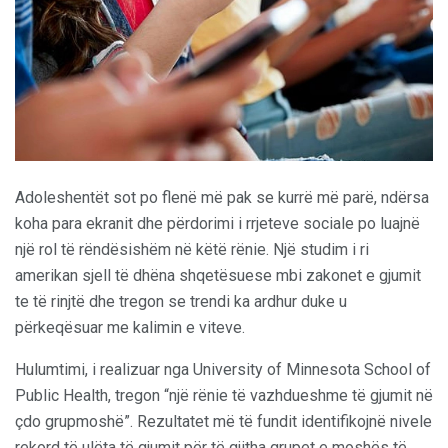
Adoleshentët sot po flenë më pak se kurrë më parë, ndërsa
koha para ekranit dhe përdorimi i rrjeteve sociale po luajnë
një rol të rëndësishëm në këtë rënie. Një studim i ri
amerikan sjell të dhëna shqetësuese mbi zakonet e gjumit
te të rinjtë dhe tregon se trendi ka ardhur duke u
përkeqësuar me kalimin e viteve.
Hulumtimi, i realizuar nga University of Minnesota School of
Public Health, tregon “një rënie të vazhdueshme të gjumit në
çdo grupmoshë”. Rezultatet më të fundit identifikojnë nivele
rekord të ulëta të gjumit për të gjitha grupet e moshës të