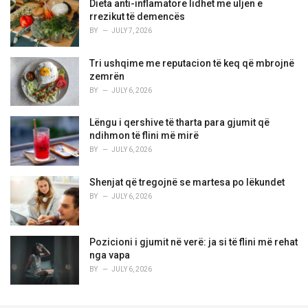
Dieta anti-inflamatore lidhet me uljen e
rrezikut të demencës
BY
JULY 7, 2026
Tri ushqime me reputacion të keq që mbrojnë
zemrën
BY
JULY 6, 2026
Lëngu i qershive të tharta para gjumit që
ndihmon të flini më mirë
BY
JULY 6, 2026
Shenjat që tregojnë se martesa po lëkundet
BY
JULY 6, 2026
Pozicioni i gjumit në verë: ja si të flini më rehat
nga vapa
BY
JULY 6, 2026