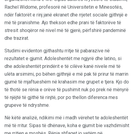
Rachel Widome, profesorë në Universitetin e Minesotës,
ndër faktorët e rinj janë ekranet dhe rrjetet sociale gjithnjë e
më të pranishme. Ajo thekson edhe prani të faktorëve të
stresit shoqëror në nivel më të gjerë, përfshirë pandeminë
dhe trazirat.
Studimi evidenton gjithashtu rritje të pabarazive në
rezultatet e gjumit. Adoleshentët me ngjyrë dhe latino, si
dhe adoleshentët prindërit e të cilëve kanë nivele më të
ulëta arsimimi, po bëhen gjithnjë e më pak të prirur të marrin
gjumë të mjaftueshëm në krahasim me grupet e tjera. Kjo do
të thotë se rënia e orëve të pushimit nuk po prek në mënyrë
të njëjtë të gjithë të rinjtë, por po thellon diferenca mes
grupeve të ndryshme.
Në këtë analizë, ndikimi më i madh vërehet te adoleshentët
më të rritur. Sipas të dhënave, koha e gjumit bie vazhdimisht
me rritjen e moshës. Rënia shfaqet jo vetëm në