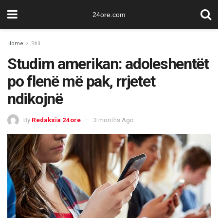
24ore.com
Home
Stili
Studim amerikan: adoleshentët
po flenë më pak, rrjetet
ndikojnë
By
Redaksia 24ore
3 months Ago