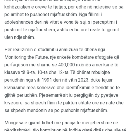
kohëzgjatjen e orëve të fjetjes, por edhe në ndjesinë se sa
po arrihet të pushohet mjaftueshëm. Nga fillimi i
adoleshencës deri në vitet e vona të saj, si perceptimi i
pushimit të mjaftueshëm, ashtu edhe orët reale të gjumit
ulen ndjeshëm.
Për realizimin e studimit u analizuan të dhëna nga
Monitoring the Future, një anketë kombëtare afatgjatë që
përfaqëson më shumë se 400,000 nxënës amerikanë të
klasave të 8-ta, 10-ta dhe 12-ta. Të dhënat mbulojnë
periudhën nga viti 1991 deri në vitin 2023, duke lejuar
krahasime mes kohërave dhe identifikimin e trendit në të
gjithë periudhën. Pjesëmarrësit iu përgjigjën dy pyetjeve
kryesore: sa shpesh flinin të paktën shtatë orë në natë dhe
sa shpesh mendonin se po pushonin mjaftueshëm.
Mungesa e gjumit lidhet me pasoja të menjëhershme në
përditshmëri. Ajo kontribuon në lodhje gjatë ditës dhe ulje të