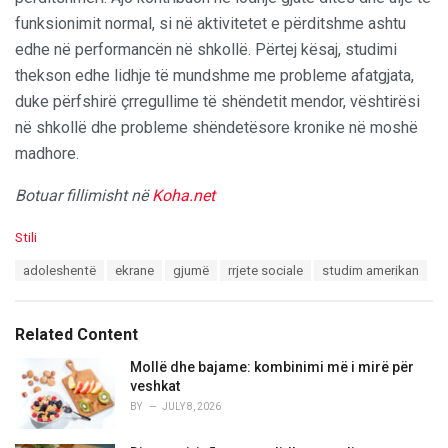
funksionimit normal, si në aktivitetet e përditshme ashtu
edhe në performancën në shkollë. Përtej kësaj, studimi
thekson edhe lidhje të mundshme me probleme afatgjata,
duke përfshirë çrregullime të shëndetit mendor, vështirësi
në shkollë dhe probleme shëndetësore kronike në moshë
madhore.
Botuar fillimisht në
Koha.net
C
Stili
a
T
adoleshentë
ekrane
gjumë
rrjete sociale
studim amerikan
t
a
e
g
g
s
o
Related Content
:
r
i
Mollë dhe bajame: kombinimi më i mirë për
e
veshkat
s
BY
JULY 8, 2026
: