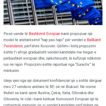
Pesë vende të
Bashkimit Evropian
kanë propozuar një
model të anëtarësimit “hap pas hapi” për vendet e
Ballkanit
Perëndimor
, përfshirë Kosovën. Qëllimi i këtij propozimi
është t’i afrojë gradualisht vendet kandidate me tregun e
përbashkët evropian dhe, njëkohësisht, të kufizojë ndikimin
rus në rajon. Propozimi është raportuar nga “Euractiv” të
mërkurën.
Ideja vjen nga një dokument konfidencial që u është dërguar
mes 27 vendeve anëtare të BE-së në Bruksel. Në nismë
thuhet se kanë qenë Austria, Çekia, Italia, Sllovakia dhe
Sllovenia, të cilat i kanë kërkuar Komisionit Evropian që të
rishqyrtojë mënyrën se si vendet kandidate përfshihen në