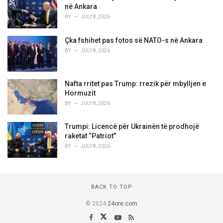
në Ankara
BY
JULY 8, 2026
Çka fshihet pas fotos së NATO-s në Ankara
BY
JULY 8, 2026
Nafta rritet pas Trump: rrezik për mbylljen e
Hormuzit
BY
JULY 8, 2026
Trumpi: Licencë për Ukrainën të prodhojë
raketat “Patriot”
BY
JULY 8, 2026
BACK TO TOP
© 2024
24ore.com