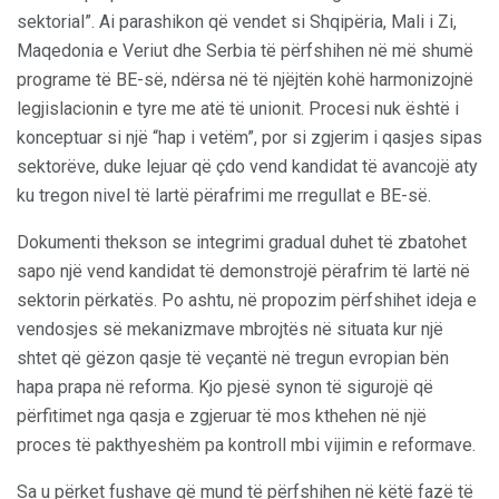
sektorial”. Ai parashikon që vendet si Shqipëria, Mali i Zi,
Maqedonia e Veriut dhe Serbia të përfshihen në më shumë
programe të BE-së, ndërsa në të njëjtën kohë harmonizojnë
legjislacionin e tyre me atë të unionit. Procesi nuk është i
konceptuar si një “hap i vetëm”, por si zgjerim i qasjes sipas
sektorëve, duke lejuar që çdo vend kandidat të avancojë aty
ku tregon nivel të lartë përafrimi me rregullat e BE-së.
Dokumenti thekson se integrimi gradual duhet të zbatohet
sapo një vend kandidat të demonstrojë përafrim të lartë në
sektorin përkatës. Po ashtu, në propozim përfshihet ideja e
vendosjes së mekanizmave mbrojtës në situata kur një
shtet që gëzon qasje të veçantë në tregun evropian bën
hapa prapa në reforma. Kjo pjesë synon të sigurojë që
përfitimet nga qasja e zgjeruar të mos kthehen në një
proces të pakthyeshëm pa kontroll mbi vijimin e reformave.
Sa u përket fushave që mund të përfshihen në këtë fazë të