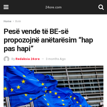
24ore.com
Home
Botë
Pesë vende të BE-së
propozojnë anëtarësim “hap
pas hapi”
By
Redaksia 24ore
3 months Ago