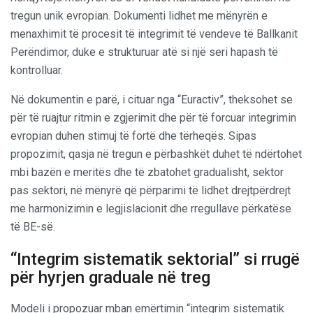
tregun unik evropian. Dokumenti lidhet me mënyrën e
menaxhimit të procesit të integrimit të vendeve të Ballkanit
Perëndimor, duke e strukturuar atë si një seri hapash të
kontrolluar.
Në dokumentin e parë, i cituar nga “Euractiv”, theksohet se
për të ruajtur ritmin e zgjerimit dhe për të forcuar integrimin
evropian duhen stimuj të fortë dhe tërheqës. Sipas
propozimit, qasja në tregun e përbashkët duhet të ndërtohet
mbi bazën e meritës dhe të zbatohet gradualisht, sektor
pas sektori, në mënyrë që përparimi të lidhet drejtpërdrejt
me harmonizimin e legjislacionit dhe rregullave përkatëse
të BE-së.
“Integrim sistematik sektorial” si rrugë
për hyrjen graduale në treg
Modeli i propozuar mban emërtimin “integrim sistematik