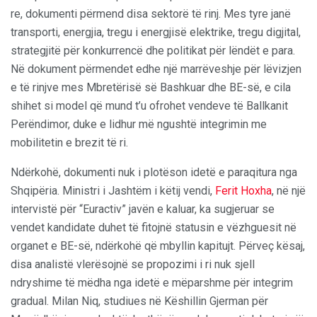
re, dokumenti përmend disa sektorë të rinj. Mes tyre janë
transporti, energjia, tregu i energjisë elektrike, tregu digjital,
strategjitë për konkurrencë dhe politikat për lëndët e para.
Në dokument përmendet edhe një marrëveshje për lëvizjen
e të rinjve mes Mbretërisë së Bashkuar dhe BE-së, e cila
shihet si model që mund t’u ofrohet vendeve të Ballkanit
Perëndimor, duke e lidhur më ngushtë integrimin me
mobilitetin e brezit të ri.
Ndërkohë, dokumenti nuk i plotëson idetë e paraqitura nga
Shqipëria. Ministri i Jashtëm i këtij vendi,
Ferit Hoxha
, në një
intervistë për “Euractiv” javën e kaluar, ka sugjeruar se
vendet kandidate duhet të fitojnë statusin e vëzhguesit në
organet e BE-së, ndërkohë që mbyllin kapitujt. Përveç kësaj,
disa analistë vlerësojnë se propozimi i ri nuk sjell
ndryshime të mëdha nga idetë e mëparshme për integrim
gradual. Milan Niq, studiues në Këshillin Gjerman për