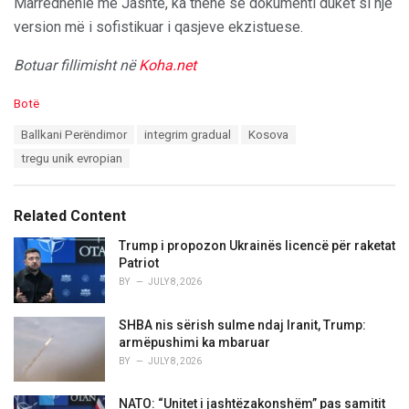
Marrëdhënie me Jashtë, ka thënë se dokumenti duket si një
version më i sofistikuar i qasjeve ekzistuese.
Botuar fillimisht në
Koha.net
C
Botë
a
T
Ballkani Perëndimor
integrim gradual
Kosova
t
a
e
tregu unik evropian
g
g
s
o
:
r
Related Content
i
e
Trump i propozon Ukrainës licencë për raketat
s
Patriot
:
BY
JULY 8, 2026
SHBA nis sërish sulme ndaj Iranit, Trump:
armëpushimi ka mbaruar
BY
JULY 8, 2026
NATO: “Unitet i jashtëzakonshëm” pas samitit