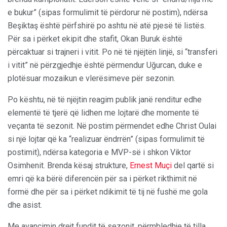
e bukur” (sipas formulimit të përdorur në postim), ndërsa
Beşiktaş është përfshirë po ashtu në atë pjesë të listës.
Për sa i përket ekipit dhe stafit, Okan Buruk është
përcaktuar si trajneri i vitit. Po në të njëjtën linjë, si “transferi
i vitit” në përzgjedhje është përmendur Uğurcan, duke e
plotësuar mozaikun e vlerësimeve për sezonin.
Po kështu, në të njëjtin reagim publik janë renditur edhe
elementë të tjerë që lidhen me lojtarë dhe momente të
veçanta të sezonit. Në postim përmendet edhe Christ Oulai
si një lojtar që ka “realizuar ëndrrën” (sipas formulimit të
postimit), ndërsa kategoria e MVP-së i shkon Viktor
Osimhenit. Brenda kësaj strukture,
Ernest Muçi
del qartë si
emri që ka bërë diferencën për sa i përket rikthimit në
formë dhe për sa i përket ndikimit të tij në fushë me gola
dhe asist.
Me avancimin drejt fundit të sezonit, përmbledhje të tilla