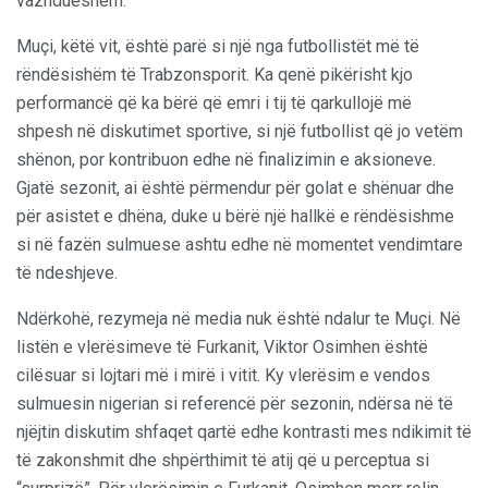
vazhdueshëm.
Muçi, këtë vit, është parë si një nga futbollistët më të
rëndësishëm të Trabzonsporit. Ka qenë pikërisht kjo
performancë që ka bërë që emri i tij të qarkullojë më
shpesh në diskutimet sportive, si një futbollist që jo vetëm
shënon, por kontribuon edhe në finalizimin e aksioneve.
Gjatë sezonit, ai është përmendur për golat e shënuar dhe
për asistet e dhëna, duke u bërë një hallkë e rëndësishme
si në fazën sulmuese ashtu edhe në momentet vendimtare
të ndeshjeve.
Ndërkohë, rezymeja në media nuk është ndalur te Muçi. Në
listën e vlerësimeve të Furkanit, Viktor Osimhen është
cilësuar si lojtari më i mirë i vitit. Ky vlerësim e vendos
sulmuesin nigerian si referencë për sezonin, ndërsa në të
njëjtin diskutim shfaqet qartë edhe kontrasti mes ndikimit të
të zakonshmit dhe shpërthimit të atij që u perceptua si