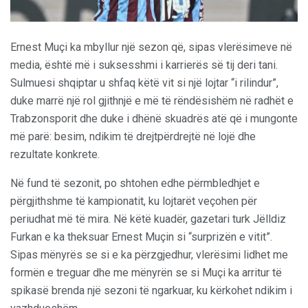
Ernest Muçi ka mbyllur një sezon që, sipas vlerësimeve në
media, është më i suksesshmi i karrierës së tij deri tani.
Sulmuesi shqiptar u shfaq këtë vit si një lojtar “i rilindur”,
duke marrë një rol gjithnjë e më të rëndësishëm në radhët e
Trabzonsporit dhe duke i dhënë skuadrës atë që i mungonte
më parë: besim, ndikim të drejtpërdrejtë në lojë dhe
rezultate konkrete.
Në fund të sezonit, po shtohen edhe përmbledhjet e
përgjithshme të kampionatit, ku lojtarët veçohen për
periudhat më të mira. Në këtë kuadër, gazetari turk Jëlldiz
Furkan e ka theksuar Ernest Muçin si “surprizën e vitit”.
Sipas mënyrës se si e ka përzgjedhur, vlerësimi lidhet me
formën e treguar dhe me mënyrën se si Muçi ka arritur të
spikasë brenda një sezoni të ngarkuar, ku kërkohet ndikim i