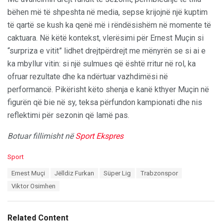
bëhen më të shpeshta në media, sepse krijojnë një kuptim
të qartë se kush ka qenë më i rëndësishëm në momente të
caktuara. Në këtë kontekst, vlerësimi për Ernest Muçin si
“surpriza e vitit” lidhet drejtpërdrejt me mënyrën se si ai e
ka mbyllur vitin: si një sulmues që është rritur në rol, ka
ofruar rezultate dhe ka ndërtuar vazhdimësi në
performancë. Pikërisht këto shenja e kanë kthyer Muçin në
figurën që bie në sy, teksa përfundon kampionati dhe nis
reflektimi për sezonin që lamë pas.
Botuar fillimisht në
Sport Ekspres
C
Sport
a
T
Ernest Muçi
Jëlldiz Furkan
Süper Lig
Trabzonspor
t
a
e
Viktor Osimhen
g
g
s
o
:
r
Related Content
i