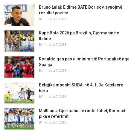
e
Bruno Lulaj: E dimë BATE Borisov, synojmë
s
rezultat pozitiv
:
BY
JULY 7, 2026
Kupë Bote 2026 pa Brazilin, Gjermaninë e
Italinë
BY
JULY 7, 2026
Ronaldo qan pas eliminimit të Portugalisë nga
Spanja
BY
JULY 7, 2026
Belgjika mposht SHBA-në 4-1, De Ketelaere
hero
BY
JULY 7, 2026
Matthaus: Gjermania të rindërtohet, Kimmich
pika e referimit
BY
JULY 7, 2026