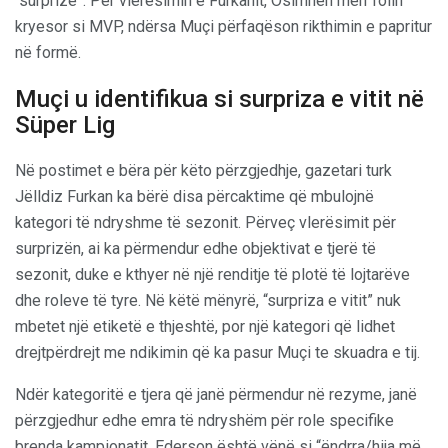
“surprizë”. Për vlerësimin e Furkanit, Osimhen merr rolin
kryesor si MVP, ndërsa Muçi përfaqëson rikthimin e papritur
në formë.
Muçi u identifikua si surpriza e vitit në
Süper Lig
Në postimet e bëra për këto përzgjedhje, gazetari turk
Jëlldiz Furkan ka bërë disa përcaktime që mbulojnë
kategori të ndryshme të sezonit. Përveç vlerësimit për
surprizën, ai ka përmendur edhe objektivat e tjerë të
sezonit, duke e kthyer në një renditje të plotë të lojtarëve
dhe roleve të tyre. Në këtë mënyrë, “surpriza e vitit” nuk
mbetet një etiketë e thjeshtë, por një kategori që lidhet
drejtpërdrejt me ndikimin që ka pasur Muçi te skuadra e tij.
Ndër kategoritë e tjera që janë përmendur në rezyme, janë
përzgjedhur edhe emra të ndryshëm për role specifike
brenda kampionatit. Ederson është vënë si “ëndrra/hija më