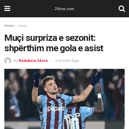
24ore.com
Home
Sport
Muçi surpriza e sezonit:
shpërthim me gola e asist
By
Redaksia 24ore
3 months Ago