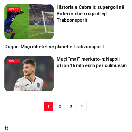
Historia e Cabralit: supergoli në
SPORT
Botëror dhe rruga drejt
Trabzonsporit
Dogan: Muçi mbetet në planet e Trabzonsporit
SPORT
Muçi “mat” merkato-n: Napoli
SPORT
ofron 16 mln euro për sulmuesin
1
2
3
tt