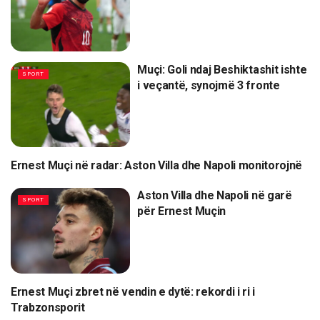
Muçi: Goli ndaj Beshiktashit ishte
SPORT
i veçantë, synojmë 3 fronte
Ernest Muçi në radar: Aston Villa dhe Napoli monitorojnë
SPORT
Aston Villa dhe Napoli në garë
SPORT
për Ernest Muçin
Ernest Muçi zbret në vendin e dytë: rekordi i ri i
SPORT
Trabzonsporit