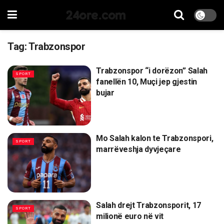
24ore.com
Tag:
Trabzonspor
Trabzonspor “i dorëzon” Salah
SPORT
fanellën 10, Muçi jep gjestin
bujar
Mo Salah kalon te Trabzonspori,
SPORT
marrëveshja dyvjeçare
Salah drejt Trabzonsporit, 17
SPORT
milionë euro në vit