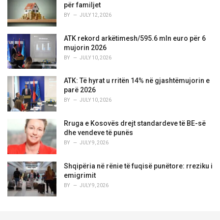
për familjet
BY
JULY 12, 2026
ATK rekord arkëtimesh/595.6 mln euro për 6
mujorin 2026
BY
JULY 10, 2026
ATK: Të hyrat u rritën 14% në gjashtëmujorin e
parë 2026
BY
JULY 10, 2026
Rruga e Kosovës drejt standardeve të BE-së
dhe vendeve të punës
BY
JULY 9, 2026
Shqipëria në rënie të fuqisë punëtore: rreziku i
emigrimit
BY
JULY 9, 2026