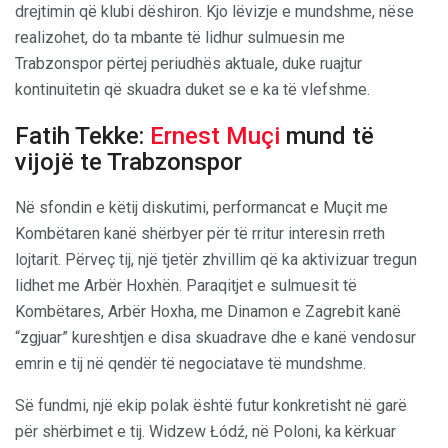
drejtimin që klubi dëshiron. Kjo lëvizje e mundshme, nëse
realizohet, do ta mbante të lidhur sulmuesin me
Trabzonspor përtej periudhës aktuale, duke ruajtur
kontinuitetin që skuadra duket se e ka të vlefshme.
Fatih Tekke:
Ernest Muçi
mund të
vijojë te Trabzonspor
Në sfondin e këtij diskutimi, performancat e Muçit me
Kombëtaren kanë shërbyer për të rritur interesin rreth
lojtarit. Përveç tij, një tjetër zhvillim që ka aktivizuar tregun
lidhet me Arbër Hoxhën. Paraqitjet e sulmuesit të
Kombëtares, Arbër Hoxha, me Dinamon e Zagrebit kanë
“zgjuar” kureshtjen e disa skuadrave dhe e kanë vendosur
emrin e tij në qendër të negociatave të mundshme.
Së fundmi, një ekip polak është futur konkretisht në garë
për shërbimet e tij. Widzew Łódź, në Poloni, ka kërkuar