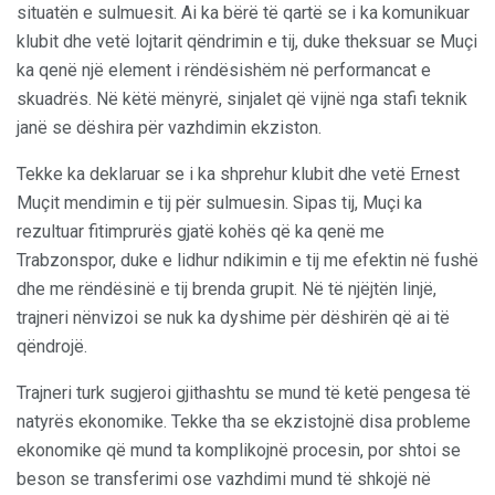
situatën e sulmuesit. Ai ka bërë të qartë se i ka komunikuar
klubit dhe vetë lojtarit qëndrimin e tij, duke theksuar se Muçi
ka qenë një element i rëndësishëm në performancat e
skuadrës. Në këtë mënyrë, sinjalet që vijnë nga stafi teknik
janë se dëshira për vazhdimin ekziston.
Tekke ka deklaruar se i ka shprehur klubit dhe vetë Ernest
Muçit mendimin e tij për sulmuesin. Sipas tij, Muçi ka
rezultuar fitimprurës gjatë kohës që ka qenë me
Trabzonspor, duke e lidhur ndikimin e tij me efektin në fushë
dhe me rëndësinë e tij brenda grupit. Në të njëjtën linjë,
trajneri nënvizoi se nuk ka dyshime për dëshirën që ai të
qëndrojë.
Trajneri turk sugjeroi gjithashtu se mund të ketë pengesa të
natyrës ekonomike. Tekke tha se ekzistojnë disa probleme
ekonomike që mund ta komplikojnë procesin, por shtoi se
beson se transferimi ose vazhdimi mund të shkojë në