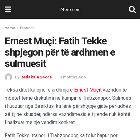
24ore.com
Home
Ekonomi
Ernest Muçi: Fatih Tekke
shpjegon për të ardhmen e
sulmuesit
By
Redaksia 24ore
3 months Ago
Teksa ditët kalojnë, e ardhmja e
Ernest Muçit
vazhdon të
mbetet temë diskutimi në kampin e Trabzonspor. Sulmuesi,
i huazuar nga Besiktas, ka lënë përshtypje gjatë periudhës
së tij në skuadër, ndërsa vazhdimësia e tij ende nuk është
finalizuar me një vendim konkret.
Fatih Tekke, trajneri i Trabzonspor, ka folur hapur për