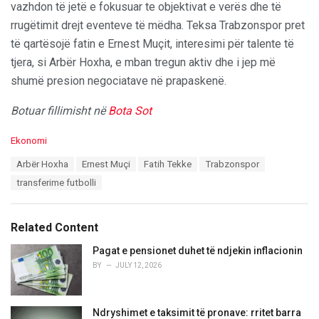
vazhdon të jetë e fokusuar te objektivat e verës dhe të
rrugëtimit drejt eventeve të mëdha. Teksa Trabzonspor pret
të qartësojë fatin e Ernest Muçit, interesimi për talente të
tjera, si Arbër Hoxha, e mban tregun aktiv dhe i jep më
shumë presion negociatave në prapaskenë.
Botuar fillimisht në
Bota Sot
C
Ekonomi
a
T
Arbër Hoxha
Ernest Muçi
Fatih Tekke
Trabzonspor
t
a
e
transferime futbolli
g
g
s
o
:
r
Related Content
i
e
Pagat e pensionet duhet të ndjekin inflacionin
s
BY
JULY 12, 2026
:
Ndryshimet e taksimit të pronave: rritet barra