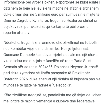
informacione për Arbër Hoxhën. Raportohet se klubi është i
gatshëm të bëjë një lëvizje të madhe në afatin e ardhshëm,
duke ofruar deri në 5 milionë euro për sulmuesin e majtë të
Dinamo Zagrebit. Ky interes tregon se Hoxha po shihet si
objektiv real për skuadrat që kërkojnë të përforcojnë
repartin ofensiv.
Ndërkohë, tregu i transferimeve dhe zhvillimet në futbollin
ndërkombëtar vijojnë me dinamikë. Në një tjetër rast,
Ousmane Dembélé ka ndezur rrjetet sociale me një shaka
virale lidhur me dizajnin e fanellës së re të Paris Saint-
Germain për sezonin 2024/25. Po ashtu, Neymar Jr. është
përfshirë zyrtarisht në listën paraprake të Brazilit për
Botërorin 2026, duke shënuar një rikthim të bujshëm pas një
mungese të gjatë në radhët e “Seleção-s”.
Këto zhvillime tregojnë se, paralelisht me çështjet që lidhen
me lojtarë të rajonit, vëmendja e klubeve dhe federatave