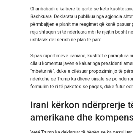
Gharibabadi e ka bërë të qartë se këto kushte jan
Bashkuara. Deklarata u publikua nga agjencia sht
përmbajtjen e planit me reagimet që kanë pasua
reja shfaqen si të ndërtuara mbi të njëjtin bosht 
ushtarak del sërish në plan të parë.
Sipas raportimeve iraniane, kushtet e paraqitura 
cila u komentua javën e kaluar nga presidenti ame
“mbeturinë”, duke e cilësuar propozimin jo të për
ndërkohë që Trump ka dhënë sinjale se po ndërron 
formulim të ri të paketës së paqes, duke futur ed
Irani kërkon ndërprerje t
amerikane dhe kompens
Vetë Trump ka deklaruar të hënën se ka pezulluar r