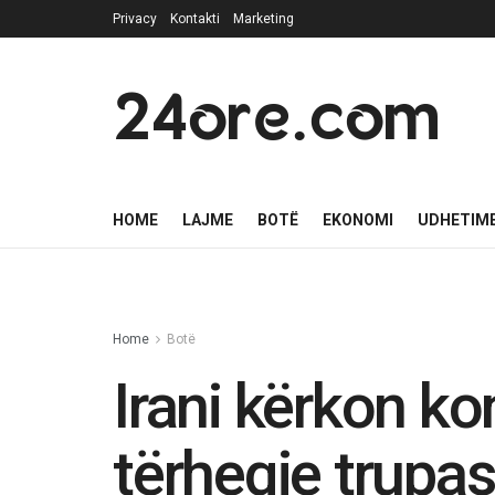
Privacy
Kontakti
Marketing
24ore.com
HOME
LAJME
BOTË
EKONOMI
UDHETIM
Home
Botë
Irani kërkon k
tërheqje trupa