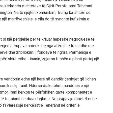
e kërkesën e shteteve të Gjirit Persik, pasi Teherani
ington. Në të njëjtën komunikim, Trump ka shtuar se
 një marrëveshjeje, e cila do të synonte kufizimin e
t si një përpjekje për të krijuar hapësirë negociuese të
qjen e trupave amerikane nga afërsia e Iranit dhe me
neve dhe zhbllokimi i fondeve të ngrira. Përmendja e
 përfshirë edhe Libanin, zgjeron fushën e planit përtej një
re vendosin edhe një herë në qendër çështjet që lidhen
omik ndaj Iranit. Ndërsa diskutohet mundësia e një
amor, Irani kërkon të përfshihen qartë komponentët e
të tensionit në disa drejtime. Në prapavijë mbetet edhe
t’i vlerësojë kërkesat e Teheranit në dritën e