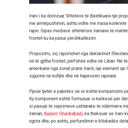
Irani i ka dorëzuar Shteteve të Bashkuara një prop
me armëpushimin, ashtu edhe me masa konkrete 
rajon. Sipas mediave shtetërore iraniane të martën
frontet ku ka pasur përshkallëzim.
Propozimi, siç raportohet nga deklarimet fillestar
në të gjitha frontet, përfshirë edhe në Liban. Në t
amerikane nga zonat pranë Iranit, një element që 
sigurinë në kufijtë dhe në hapësirën rajonale.
Pjesë tjetër e paketës së re është kompensimi p
Ky komponent është formuluar si kërkesë për dëms
si pasojë të veprimeve ushtarake të ndërmarra m
iranian,
Kazem Gharibabadi
, ka theksuar se Irani 
ngrira dhe, po ashtu, përfundimin e bllokadës deta