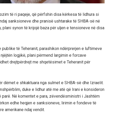
ozim të ri paqeje, që përfshin disa kërkesa të lidhura si
ndaj sanksioneve dhe pranisë ushtarake të SHBA-së në
, plani synon të krijojë baza për uljen e tensioneve në disa
e publike të Teheranit, parashikon ndërprerjen e luftimeve
ë njëjtën logjikë, plani përmend largimin e forcave
lidhet drejtpërdrejt me shqetësimet e Teheranit për
ër dëmet e shkaktuara nga sulmet e SHBA-së dhe Izraelit.
hpërblim, duke e lidhur atë me atë që Irani e konsideron
ë parë. Në komentet e para, zëvendësministri i Jashtëm
kërkon edhe heqjen e sanksioneve, lirimin e fondeve të
re amerikane ndaj vendit.