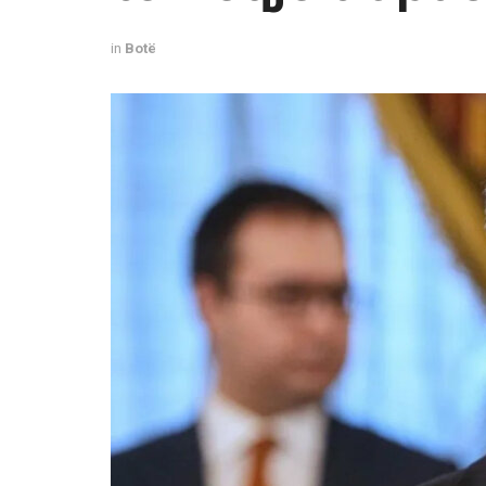
in
Botë