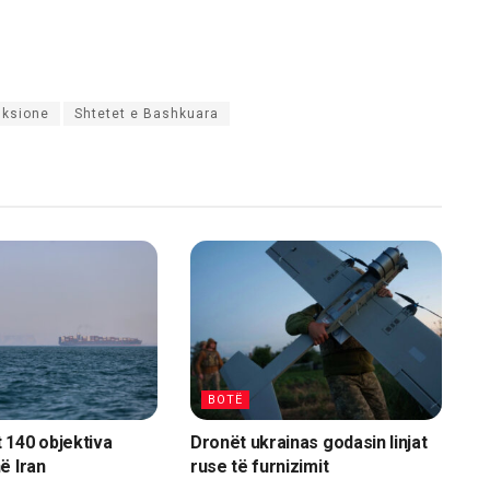
nksione
Shtetet e Bashkuara
BOTË
 140 objektiva
Dronët ukrainas godasin linjat
ë Iran
ruse të furnizimit