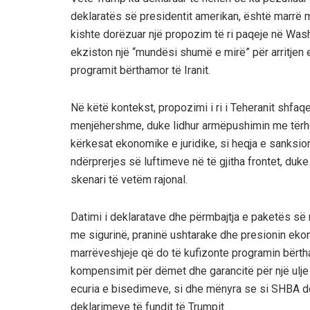
deklaratës së presidentit amerikan, është marrë m
kishte dorëzuar një propozim të ri paqeje në Wash
ekziston një “mundësi shumë e mirë” për arritjen e
programit bërthamor të Iranit.
Në këtë kontekst, propozimi i ri i Teheranit shfaqe
menjëhershme, duke lidhur armëpushimin me tërhe
kërkesat ekonomike e juridike, si heqja e sanksio
ndërprerjes së luftimeve në të gjitha frontet, duke
skenari të vetëm rajonal.
Datimi i deklaratave dhe përmbajtja e paketës së 
me sigurinë, praninë ushtarake dhe presionin ekon
marrëveshjeje që do të kufizonte programin bërth
kompensimit për dëmet dhe garancitë për një ulje 
ecuria e bisedimeve, si dhe mënyra se si SHBA do 
deklarimeve të fundit të Trumpit.