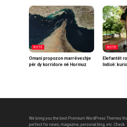
BOTË
BOTË
Omani propozon marrëveshje
Elefantët r
për dy korridore në Hormuz
Indisë: kuri
We bring you the best Premium WordPress Themes th
perfect for news, magazine, personal blog, etc. Check