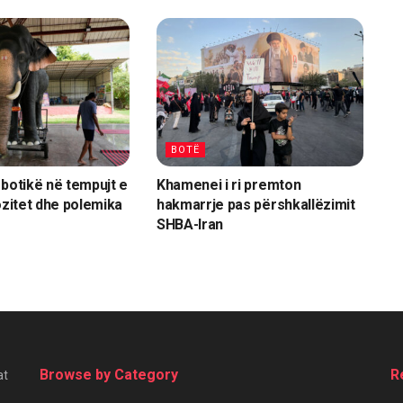
BOTË
obotikë në tempujt e
Khamenei i ri premton
ozitet dhe polemika
hakmarrje pas përshkallëzimit
SHBA-Iran
Browse by Category
R
at