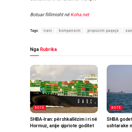
Botuar fillimisht në
Koha.net
Tags:
Irani
kompensim
propozim paqeje
sa
Nga
Rubrika
BOTË
BOTË
SHBA-Iran: përshkallëzim i ri në
SHBA godet
Hormuz, anije qipriote goditet
ushtarake n