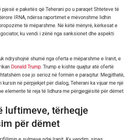
ë pjesë e paketës që Teherani po u paraqet Shteteve të
etërore IRNA, ndërsa raportimet e mëvonshme lidhin
r propozime të mëparshme. Në këtë mënyrë, kërkesat e
negociator, ku vendi i zënë nga sanksionet dhe aspekti
nuk ndryshojnë shumë nga oferta e mëparshme e Iranit, e
rikan
Donald Trump
. Trump e kishte quajtur atë ofertë
shtatshëm ose jo serioz në formën e paraqitur. Megjithatë,
kursin në përpjekjet për dialog, Teherani ka vijuar me një
he elemente të reja të lidhura me përgjegjësitë për dëmet.
ë luftimeve, tërheqje
im për dëmet
ifillimin e sulmeve ndaj Iranit. Ky vendim, sipas