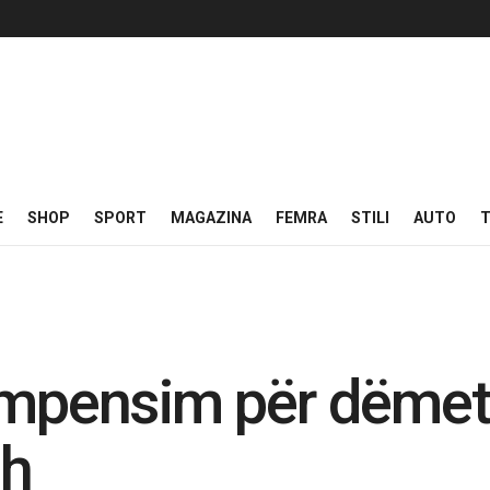
E
SHOP
SPORT
MAGAZINA
FEMRA
STILI
AUTO
T
ompensim për dëmet 
sh