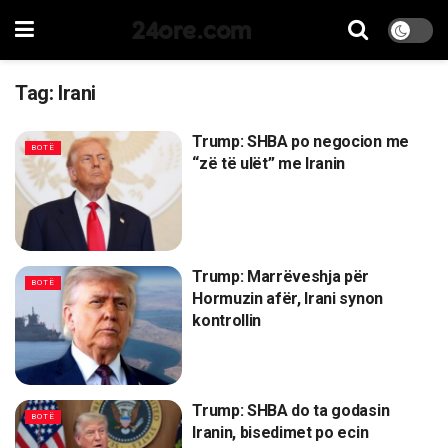
24ore.com
Tag:
Irani
Trump: SHBA po negocion me
BOTË
“zë të ulët” me Iranin
Trump: Marrëveshja për
BOTË
Hormuzin afër, Irani synon
kontrollin
Trump: SHBA do ta godasin
BOTË
Iranin, bisedimet po ecin