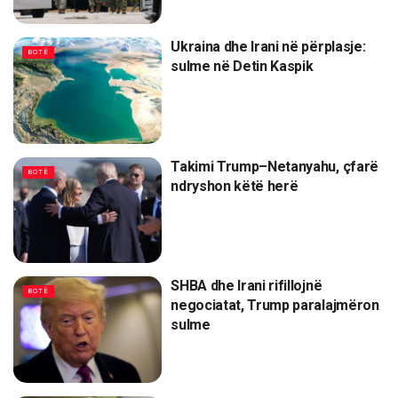
Ukraina dhe Irani në përplasje:
BOTË
sulme në Detin Kaspik
Takimi Trump–Netanyahu, çfarë
BOTË
ndryshon këtë herë
SHBA dhe Irani rifillojnë
BOTË
negociatat, Trump paralajmëron
sulme