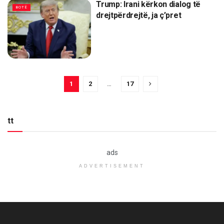
Trump: Irani kërkon dialog të
BOTË
drejtpërdrejtë, ja ç’pret
1
2
…
17
tt
ads
ADVERTISEMENT