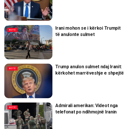
Irani mohon se i kërkoi Trumpit
BOTË
të anulonte sulmet
Trump anulon sulmet ndaj Iranit:
BOTË
kërkohet marrëveshje e shpejtë
Admirali amerikan: Videot nga
BOTË
telefonat po ndihmojnë Iranin