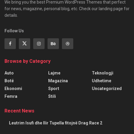
We bring you the best Premium WordPress Themes that perfect
for news, magazine, personal blog, etc. Check our landing page for
details.
Follow Us
Browse by Category
Auto
Lajme
Teknologji
Botë
Magazina
Udhetime
Ekonomi
Sport
Uncategorized
Femra
Stili
Recent News
Leutrim Isufi dhe Ilir Tupella fitojnë Drag Race 2