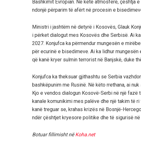
Bashkimit Evropian. Në këtë atmosferë, çështja e d
ndonjë përparim të afërt në procesin e bisedimev
Ministri i jashtëm në detyrë i Kosovës, Glauk Kon
i përket dialogut mes Kosovës dhe Serbisë. Ai ka 
2027. Konjufca ka përmendur mungesën e mirëbe
për ecurinë e bisedimeve. Ai ka lidhur mungesën 
që kanë kryer sulmin terrorist në Banjskë, duke t
Konjufca ka theksuar gjithashtu se Serbia vazhdo
bashkëpunim me Rusinë. Në këto rrethana, ai nuk
Kjo e vendos dialogun Kosovë-Serbi në një fazë t
kanale komunikimi mes palëve dhe një takim të ri
kanë treguar se, krahas krizës në Bosnjë-Herce
ndër çështjet kryesore politike dhe të sigurisë n
Botuar fillimisht në
Koha.net