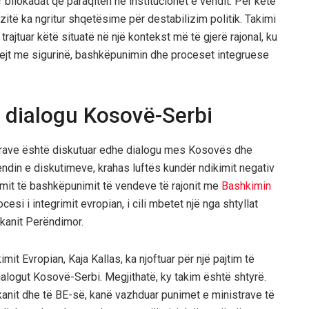
llokadat që paraqiten në institucionet e vendit. Për këtë
zitë ka ngritur shqetësime për destabilizim politik. Takimi
rajtuar këtë situatë në një kontekst më të gjerë rajonal, ku
drejt me sigurinë, bashkëpunimin dhe proceset integruese
 dialogu Kosovë-Serbi
trave është diskutuar edhe dialogu mes Kosovës dhe
ndin e diskutimeve, krahas luftës kundër ndikimit negativ
limit të bashkëpunimit të vendeve të rajonit me
Bashkimin
esi i integrimit evropian, i cili mbetet një nga shtyllat
kanit Perëndimor.
mit Evropian, Kaja Kallas, ka njoftuar për një pajtim të
ialogut Kosovë-Serbi. Megjithatë, ky takim është shtyrë.
kanit dhe të BE-së, kanë vazhduar punimet e ministrave të