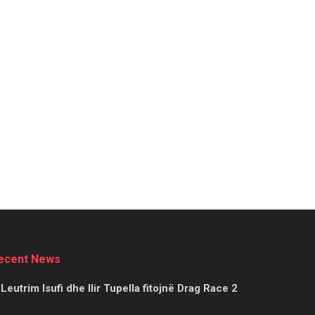
ecent News
Leutrim Isufi dhe Ilir Tupella fitojnë Drag Race 2