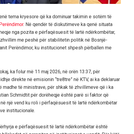
qenë tema kryesore që ka dominuar takimin e sotëm të
 Perëndimor
. Në qendër të diskutimeve ka qenë situata
ëheqje nga pozita e përfaqësuesit të lartë ndërkombëtar,
ë zhvillim me peshë për stabilitetin politik në Bosnjë-
kanit Perëndimor, ku institucionet shpesh përballen me
kaj, ka folur më 11 maj 2026, në orën 13:37, për
lidhje direkte në emisionin “tre8tre” në KTV, ai ka deklaruar
madhe të ministrave, për shkak të zhvillimeve që i ka
stian Schmidtit për dorëheqje është parë si faktor që
 në një vend ku roli i përfaqësuesit të lartë ndërkombëtar
e institucionale.
rhyrja e përfaqësuesit të lartë ndërkombëtar është