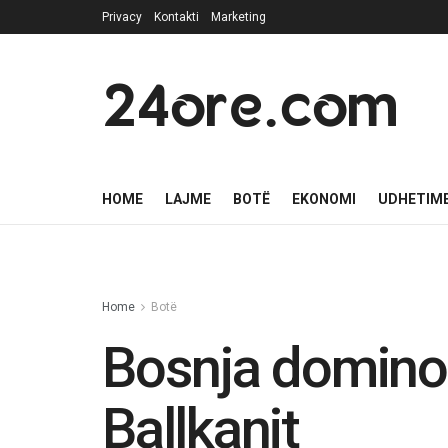
Privacy
Kontakti
Marketing
24ore.com
HOME
LAJME
BOTË
EKONOMI
UDHETIM
Home
Botë
Bosnja dominoi
Ballkanit