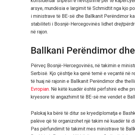
konsideruar shpesh e nevojshme për të kapërcyer b
arsye, mundësia e largimit të Schmidtit nga kjo po
i ministrave të BE-së dhe Ballkanit Perëndimor ka t
stabiliteti i Bosnjë-Hercegovinës lidhet drejtpër
në rajon.
Ballkani Perëndimor dhe
Përveç Bosnjë-Hercegovinës, në takimin e minis
Serbisë. Kjo çështje ka qenë temë e veçantë në re
të huaj në rajonin e Ballkanit Perëndimor dhe thel
Evropian
. Në këtë kuadër është përfshirë edhe proc
kryesore të angazhimit të BE-së me vendet e Ball
Palokaj ka bërë të ditur se kryediplomatja e Bashki
palëve që të organizohet një takim në kuadër të d
Pas përfundimit të takimit mes ministrave të Ball