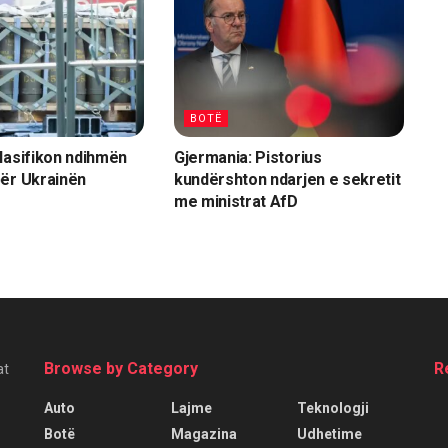
BOTË
lasifikon ndihmën
Gjermania: Pistorius
ër Ukrainën
kundërshton ndarjen e sekretit
me ministrat AfD
Browse by Category
R
at
Auto
Lajme
Teknologji
Botë
Magazina
Udhetime