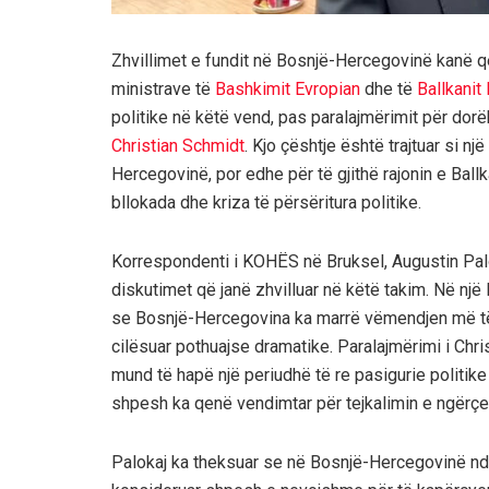
Zhvillimet e fundit në Bosnjë-Hercegovinë kanë 
ministrave të
Bashkimit Evropian
dhe të
Ballkanit
politike në këtë vend, pas paralajmërimit për dor
Christian Schmidt
. Kjo çështje është trajtuar si nj
Hercegovinë, por edhe për të gjithë rajonin e Ball
bllokada dhe kriza të përsëritura politike.
Korrespondenti i KOHËS në Bruksel, Augustin Palo
diskutimet që janë zhvilluar në këtë takim. Në një 
se Bosnjë-Hercegovina ka marrë vëmendjen më të 
cilësuar pothuajse dramatike. Paralajmërimi i Chri
mund të hapë një periudhë të re pasigurie politike
shpesh ka qenë vendimtar për tejkalimin e ngërçev
Palokaj ka theksuar se në Bosnjë-Hercegovinë ndë