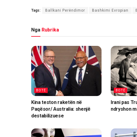
Tags:
Ballkani Perëndimor
Bashkimi Evropian
Nga
Rubrika
BOTË
BOTË
Kina teston raketën në
Irani pas Tr
Paqësor/ Australia: shenjë
ndryshon m
destabilizuese