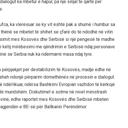
ialogut ka mbetur e hapur, pa një sinjal të qartë për
e.
jufca, ka vlerësuar se ky vit është pak a shumë i humbur sa
thënë se mbetet të shihet se çfarë do të ndodhë në vitin
simit mes Kosovës dhe Serbisë si një pengesë të madhe
e këtij mirëbesimi me qëndrimin e Serbisë ndaj personave
hënë se Serbia nuk ka ndërmarrë masa ndaj tyre.
n përpjekjet për destabilizim të Kosovës, madje edhe në
 sheh ndonjë përparim domethënës në procesin e dialogut.
ë ndërlikuar, ndërsa Bashkimi Evropian vazhdon të kërkojë
 të mundshëm. Diskutimet e sotme në nivel ministrash
govinë, edhe raportet mes Kosovës dhe Serbisë mbeten
ë agjendën e BE-së për Ballkanin Perëndimor.