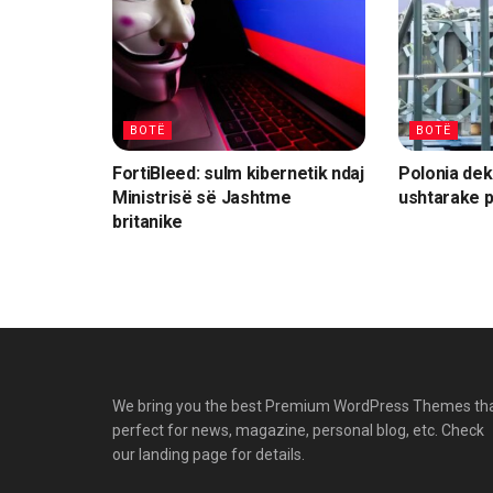
BOTË
BOTË
FortiBleed: sulm kibernetik ndaj
Polonia dek
Ministrisë së Jashtme
ushtarake p
britanike
We bring you the best Premium WordPress Themes th
perfect for news, magazine, personal blog, etc. Check
our landing page for details.