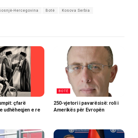
Bosnjë-Hercegovina
Botë
Kosova Serbia
BOTË
umpit: çfarë
250-vjetori i pavarësisë: roli i
e udhëheqjen e re
Amerikës për Evropën