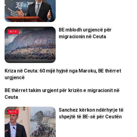
BE mblodh urgjencë për
BOTË
migracionin në Ceuta
Kriza në Ceuta: 60 mijë hyjnë nga Maroku, BE thërret
LAJME
urgjencë
BE thërret takim urgjent për krizën e migracionit në
BOTË
Ceuta
Sanchez kërkon ndërhyrje të
BOTË
shpejtë të BE-së për Ceutën