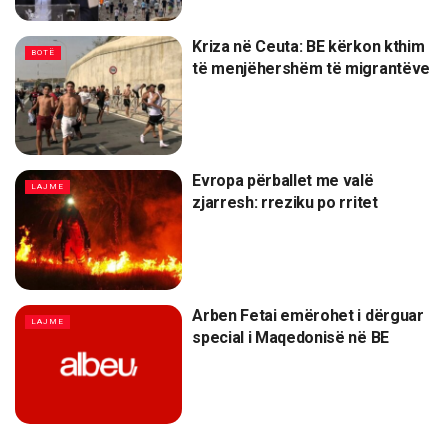
Kriza në Ceuta: BE kërkon kthim
BOTË
të menjëhershëm të migrantëve
Evropa përballet me valë
LAJME
zjarresh: rreziku po rritet
Arben Fetai emërohet i dërguar
LAJME
special i Maqedonisë në BE