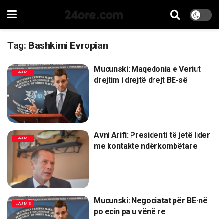
24ore.com
Tag:
Bashkimi Evropian
Mucunski: Maqedonia e Veriut
LAJME
drejtim i drejtë drejt BE-së
Avni Arifi: Presidenti të jetë lider
LAJME
me kontakte ndërkombëtare
Mucunski: Negociatat për BE-në
LAJME
po ecin pa u vënë re