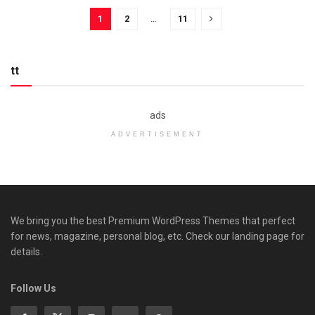
1
2
…
11
tt
ads
ADVERTISEMENT
We bring you the best Premium WordPress Themes that perfect
for news, magazine, personal blog, etc. Check our landing page for
details.
Follow Us