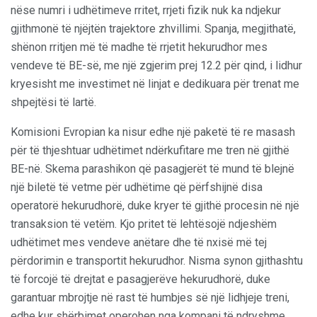
nëse numri i udhëtimeve rritet, rrjeti fizik nuk ka ndjekur
gjithmonë të njëjtën trajektore zhvillimi. Spanja, megjithatë,
shënon rritjen më të madhe të rrjetit hekurudhor mes
vendeve të BE-së, me një zgjerim prej 12.2 për qind, i lidhur
kryesisht me investimet në linjat e dedikuara për trenat me
shpejtësi të lartë.
Komisioni Evropian ka nisur edhe një paketë të re masash
për të thjeshtuar udhëtimet ndërkufitare me tren në gjithë
BE-në. Skema parashikon që pasagjerët të mund të blejnë
një biletë të vetme për udhëtime që përfshijnë disa
operatorë hekurudhorë, duke kryer të gjithë procesin në një
transaksion të vetëm. Kjo pritet të lehtësojë ndjeshëm
udhëtimet mes vendeve anëtare dhe të nxisë më tej
përdorimin e transportit hekurudhor. Nisma synon gjithashtu
të forcojë të drejtat e pasagjerëve hekurudhorë, duke
garantuar mbrojtje në rast të humbjes së një lidhjeje treni,
edhe kur shërbimet operohen nga kompani të ndryshme