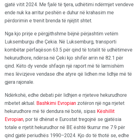
gjatë vitit 2024. Me fjalë të tjera, udhëtimi ndërmjet vendeve
ende nuk ka arritur peshën e duhur në krahasim me
përdorimin e trenit brenda të njëjtit shtet.
Nga kjo prirje e përgjithshme bëjnë përjashtim vetëm
Luksemburgu dhe Çekia. Në Luksemburg, transporti
kombëtar përfaqëson 63.5 për qind të totalit të udhëtimeve
hekurudhore, ndërsa në Çeki kjo shifër arrin në 82.1 për
qind. Këto dy vende shfaqin një raport më të larmishëm
mes lëvizjeve vendase dhe atyre që lidhen me lidhje më të
gjera rajonale.
Ndërkohë, edhe debati për lidhjen e rrjeteve hekurudhore
mbetet aktual.
Bashkimi Evropian
zotëron një nga rrjetet
hekurudhore më të dendura në botë, sipas
Këshillit
Evropian
, por të dhënat e Eurostat tregojnë se gjatësia
totale e rrjetit hekurudhor në BE është tkurrur me 7.9 për
qind gjatë periudhës 1990–2024. Kjo do të thotë se, edhe