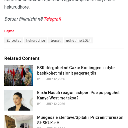
hekurudhore.
Botuar fillimisht në
Telegrafi
C
Lajme
a
T
Eurostat
hekurudhor
trenat
udhëtime 2024
t
a
e
g
g
s
o
Related Content
:
r
i
FSK dërgohet në Gaza/ Kontingjenti i dytë
e
bashkohet misionit paqeruajtës
s
BY
JULY 12, 2026
:
Enxhi Nasufi reagon ashpër: Pse po paguhet
Kanye West me taksa?
BY
JULY 12, 2026
Mungesa e stentave/Spitali i Prizrenit furnizon
SHSKUK-në