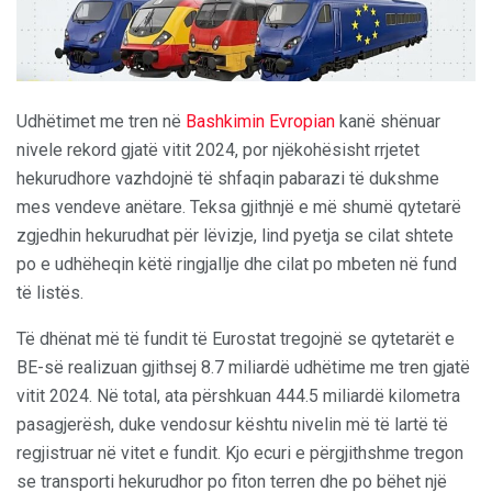
Udhëtimet me tren në
Bashkimin Evropian
kanë shënuar
nivele rekord gjatë vitit 2024, por njëkohësisht rrjetet
hekurudhore vazhdojnë të shfaqin pabarazi të dukshme
mes vendeve anëtare. Teksa gjithnjë e më shumë qytetarë
zgjedhin hekurudhat për lëvizje, lind pyetja se cilat shtete
po e udhëheqin këtë ringjallje dhe cilat po mbeten në fund
të listës.
Të dhënat më të fundit të Eurostat tregojnë se qytetarët e
BE-së realizuan gjithsej 8.7 miliardë udhëtime me tren gjatë
vitit 2024. Në total, ata përshkuan 444.5 miliardë kilometra
pasagjerësh, duke vendosur kështu nivelin më të lartë të
regjistruar në vitet e fundit. Kjo ecuri e përgjithshme tregon
se transporti hekurudhor po fiton terren dhe po bëhet një