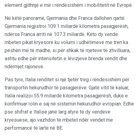
element gjithnjë e më i rëndësishëm i mobilitetit në Evropë.
Në këtë panoramë, Gjermania dhe Franca dallohen qartë.
Gjermania regjistroi 109.1 miliardë kilometra pasagjerësh,
ndërsa Franca arriti në 107.3 miliardë. Këto dy vende
mbeten pikat kryesore ku volumi i udhëtimeve me tren ka
peshën më të madhe, si për shkak të rrjeteve të zhvilluara,
ashtu edhe për intensitetin e lëvizjeve brenda vendit dhe
ndërmjet rajoneve.
Pas tyre, Italia renditet si një tjetër treg i rëndësishëm për
transportin hekurudhor të pasagjerëve. Gjatë vitit të kaluar,
Italia realizoi 55.9 miliardë kilometra pasagjerësh, duke e
konfirmuar rolin e saj në sistemin hekurudhor evropian. Edhe
pse shifrat e Italisë janë larg atyre të dy vendeve
kryesuese, ajo vazhdon të mbetet ndër vendet me
performancë të lartë në BE.