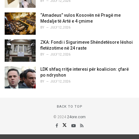
BY
JULY 12, 2026
“Amadeus” vulos Kosovën në Pragë me
Medalje të Artë e 4 çmime
BY
JULY 12, 2026
ZKA: Fondi i Sigurimeve Shëndetësore lëshoi
fletëzotime në 24 raste
BY
JULY 12, 2026
LDK shfaq rritje interesi për koalicion: çfarë
po ndryshon
BY
JULY 12, 2026
BACK TO TOP
© 2024
24ore.com