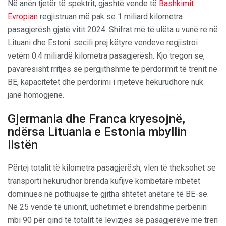
Në anën tjetër të spektrit, gjashtë vende të
Bashkimit
Evropian
regjistruan më pak se 1 miliard kilometra
pasagjerësh gjatë vitit 2024. Shifrat më të ulëta u vunë re në
Lituani dhe Estoni: secili prej këtyre vendeve regjistroi
vetëm 0.4 miliardë kilometra pasagjerësh. Kjo tregon se,
pavarësisht rritjes së përgjithshme të përdorimit të trenit në
BE, kapacitetet dhe përdorimi i rrjeteve hekurudhore nuk
janë homogjene.
Gjermania dhe Franca kryesojnë,
ndërsa Lituania e Estonia mbyllin
listën
Përtej totalit të kilometra pasagjerësh, vlen të theksohet se
transporti hekurudhor brenda kufijve kombëtarë mbetet
dominues në pothuajse të gjitha shtetet anëtare të BE-së.
Në 25 vende të unionit, udhëtimet e brendshme përbënin
mbi 90 për qind të totalit të lëvizjes së pasagjerëve me tren