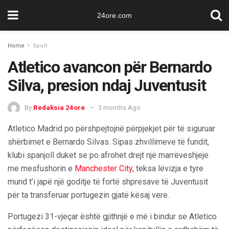
24ore.com
Home
Sport
Atletico avancon për Bernardo
Silva, presion ndaj Juventusit
By
Redaksia 24ore
3 months Ago
Atletico Madrid po përshpejtojnë përpjekjet për të siguruar
shërbimet e Bernardo Silvas. Sipas zhvillimeve të fundit,
klubi spanjoll duket se po afrohet drejt një marrëveshjeje
me mesfushorin e
Manchester City
, teksa lëvizja e tyre
mund t’i japë një goditje të fortë shpresave të Juventusit
për ta transferuar portugezin gjatë kësaj vere.
Portugezi 31-vjeçar është gjithnjë e më i bindur se Atletico