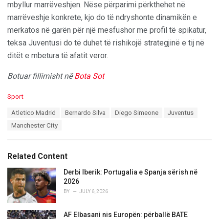
mbyllur marrëveshjen. Nëse përparimi përkthehet në
marrëveshje konkrete, kjo do të ndryshonte dinamikën e
merkatos në garën për një mesfushor me profil të spikatur,
teksa Juventusi do të duhet të rishikojë strategjinë e tij në
ditët e mbetura të afatit veror.
Botuar fillimisht në
Bota Sot
C
Sport
a
T
Atletico Madrid
Bernardo Silva
Diego Simeone
Juventus
t
a
e
Manchester City
g
g
s
o
:
r
Related Content
i
e
Derbi Iberik: Portugalia e Spanja sërish në
s
2026
:
BY
JULY 6, 2026
AF Elbasani nis Europën: përballë BATE