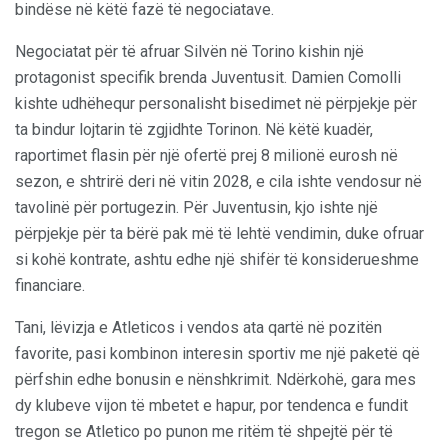
bindëse në këtë fazë të negociatave.
Negociatat për të afruar Silvën në Torino kishin një
protagonist specifik brenda Juventusit. Damien Comolli
kishte udhëhequr personalisht bisedimet në përpjekje për
ta bindur lojtarin të zgjidhte Torinon. Në këtë kuadër,
raportimet flasin për një ofertë prej 8 milionë eurosh në
sezon, e shtrirë deri në vitin 2028, e cila ishte vendosur në
tavolinë për portugezin. Për Juventusin, kjo ishte një
përpjekje për ta bërë pak më të lehtë vendimin, duke ofruar
si kohë kontrate, ashtu edhe një shifër të konsiderueshme
financiare.
Tani, lëvizja e Atleticos i vendos ata qartë në pozitën
favorite, pasi kombinon interesin sportiv me një paketë që
përfshin edhe bonusin e nënshkrimit. Ndërkohë, gara mes
dy klubeve vijon të mbetet e hapur, por tendenca e fundit
tregon se Atletico po punon me ritëm të shpejtë për të