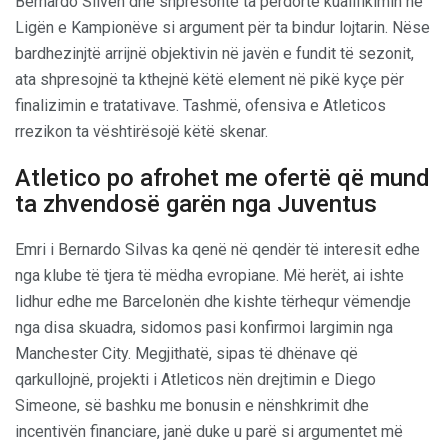
Bernardo Silvën dhe shpresonte ta përdorte kualifikimin në
Ligën e Kampionëve si argument për ta bindur lojtarin. Nëse
bardhezinjtë arrijnë objektivin në javën e fundit të sezonit,
ata shpresojnë ta kthejnë këtë element në pikë kyçe për
finalizimin e tratativave. Tashmë, ofensiva e Atleticos
rrezikon ta vështirësojë këtë skenar.
Atletico po afrohet me ofertë që mund
ta zhvendosë garën nga Juventus
Emri i Bernardo Silvas ka qenë në qendër të interesit edhe
nga klube të tjera të mëdha evropiane. Më herët, ai ishte
lidhur edhe me Barcelonën dhe kishte tërhequr vëmendje
nga disa skuadra, sidomos pasi konfirmoi largimin nga
Manchester City. Megjithatë, sipas të dhënave që
qarkullojnë, projekti i Atleticos nën drejtimin e Diego
Simeone, së bashku me bonusin e nënshkrimit dhe
incentivën financiare, janë duke u parë si argumentet më