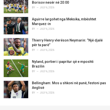
Borisov nesër në 20:00
BY
JULY 6, 2026
Aguirre largohet nga Meksika, mbështet
Marquez-in
BY
JULY 6, 2026
Thierry Henry vlerëson Neymarin: “Një djalë
për ta parë”
BY
JULY 6, 2026
Nyland, portieri i papritur që e mposhti
Brazilin
BY
JULY 6, 2026
Bellingham: Mos u shkoni në punë, festoni pas
Anglisë
BY
JULY 6, 2026