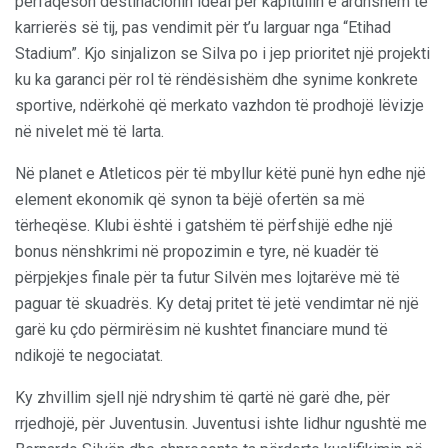
përfaqëson destinacionin ideal për kapitullin e ardhshëm të
karrierës së tij, pas vendimit për t’u larguar nga “Etihad
Stadium”. Kjo sinjalizon se Silva po i jep prioritet një projekti
ku ka garanci për rol të rëndësishëm dhe synime konkrete
sportive, ndërkohë që merkato vazhdon të prodhojë lëvizje
në nivelet më të larta.
Në planet e Atleticos për të mbyllur këtë punë hyn edhe një
element ekonomik që synon ta bëjë ofertën sa më
tërheqëse. Klubi është i gatshëm të përfshijë edhe një
bonus nënshkrimi në propozimin e tyre, në kuadër të
përpjekjes finale për ta futur Silvën mes lojtarëve më të
paguar të skuadrës. Ky detaj pritet të jetë vendimtar në një
garë ku çdo përmirësim në kushtet financiare mund të
ndikojë te negociatat.
Ky zhvillim sjell një ndryshim të qartë në garë dhe, për
rrjedhojë, për Juventusin. Juventusi ishte lidhur ngushtë me