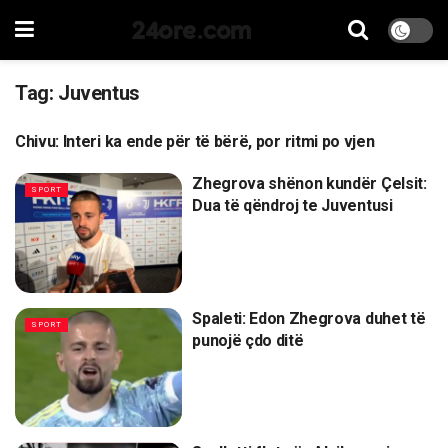
24ore.com
Tag:
Juventus
Chivu: Interi ka ende për të bërë, por ritmi po vjen
SPORT
Zhegrova shënon kundër Çelsit:
SPORT
Dua të qëndroj te Juventusi
Spaleti: Edon Zhegrova duhet të
SPORT
punojë çdo ditë