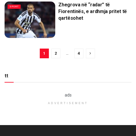
Zhegrova në “radar” të
SPORT
Fiorentinës, e ardhmja pritet të
qartësohet
1
2
…
4
tt
ads
ADVERTISEMENT