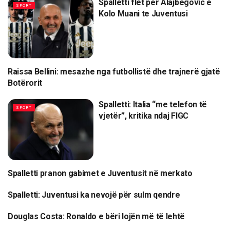
Spalletti flet për Alajbegovic e
SPORT
Kolo Muani te Juventusi
Raissa Bellini: mesazhe nga futbollistë dhe trajnerë gjatë
MAGAZINA
Botërorit
Spalletti: Italia “me telefon të
SPORT
vjetër”, kritika ndaj FIGC
Spalletti pranon gabimet e Juventusit në merkato
SPORT
Spalletti: Juventusi ka nevojë për sulm qendre
SPORT
Douglas Costa: Ronaldo e bëri lojën më të lehtë
SPORT