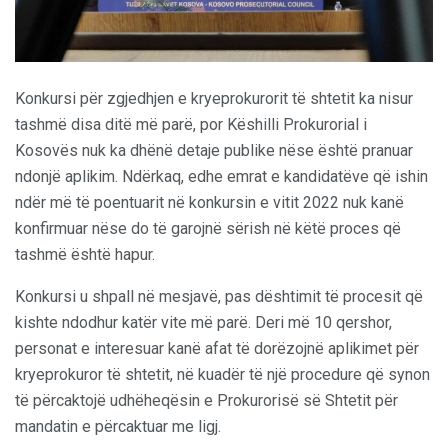
Konkursi për zgjedhjen e kryeprokurorit të shtetit ka nisur
tashmë disa ditë më parë, por Këshilli Prokurorial i
Kosovës nuk ka dhënë detaje publike nëse është pranuar
ndonjë aplikim. Ndërkaq, edhe emrat e kandidatëve që ishin
ndër më të poentuarit në konkursin e vitit 2022 nuk kanë
konfirmuar nëse do të garojnë sërish në këtë proces që
tashmë është hapur.
Konkursi u shpall në mesjavë, pas dështimit të procesit që
kishte ndodhur katër vite më parë. Deri më 10 qershor,
personat e interesuar kanë afat të dorëzojnë aplikimet për
kryeprokuror të shtetit, në kuadër të një procedure që synon
të përcaktojë udhëheqësin e Prokurorisë së Shtetit për
mandatin e përcaktuar me ligj.