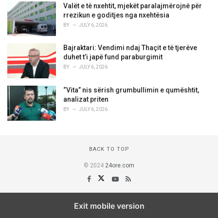
Valët e të nxehtit, mjekët paralajmërojnë për
rrezikun e goditjes nga nxehtësia
BY
JULY 6, 2026
Bajraktari: Vendimi ndaj Thaçit e të tjerëve
duhet t’i japë fund paraburgimit
BY
JULY 6, 2026
“Vita” nis sërish grumbullimin e qumështit,
analizat priten
BY
JULY 6, 2026
BACK TO TOP
© 2024
24ore.com
Exit mobile version