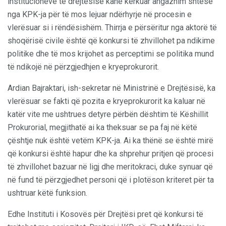
institucioneve të drejtësisë kanë kërkuar angazhim shtesë
nga KPK-ja për të mos lejuar ndërhyrje në procesin e
vlerësuar si i rëndësishëm. Thirrja e përsëritur nga aktorë të
shoqërisë civile është që konkursi të zhvillohet pa ndikime
politike dhe të mos krijohet as perceptimi se politika mund
të ndikojë në përzgjedhjen e kryeprokurorit.
Ardian Bajraktari, ish-sekretar në Ministrinë e Drejtësisë, ka
vlerësuar se fakti që pozita e kryeprokurorit ka kaluar në
katër vite me ushtrues detyre përbën dështim të Këshillit
Prokurorial, megjithatë ai ka theksuar se pa faj në këtë
çështje nuk është vetëm KPK-ja. Ai ka thënë se është mirë
që konkursi është hapur dhe ka shprehur pritjen që procesi
të zhvillohet bazuar në ligj dhe meritokraci, duke synuar që
në fund të përzgjedhet personi që i plotëson kriteret për ta
ushtruar këtë funksion.
Edhe Instituti i Kosovës për Drejtësi pret që konkursi të