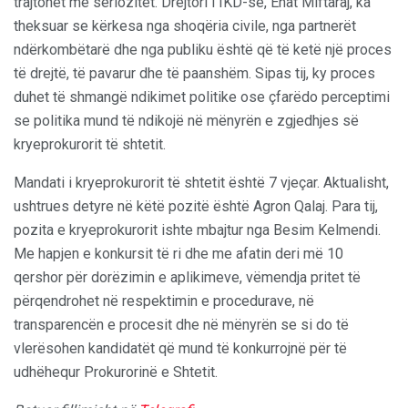
trajtohet me seriozitet. Drejtori i IKD-së, Ehat Miftaraj, ka
theksuar se kërkesa nga shoqëria civile, nga partnerët
ndërkombëtarë dhe nga publiku është që të ketë një proces
të drejtë, të pavarur dhe të paanshëm. Sipas tij, ky proces
duhet të shmangë ndikimet politike ose çfarëdo perceptimi
se politika mund të ndikojë në mënyrën e zgjedhjes së
kryeprokurorit të shtetit.
Mandati i kryeprokurorit të shtetit është 7 vjeçar. Aktualisht,
ushtrues detyre në këtë pozitë është Agron Qalaj. Para tij,
pozita e kryeprokurorit ishte mbajtur nga Besim Kelmendi.
Me hapjen e konkursit të ri dhe me afatin deri më 10
qershor për dorëzimin e aplikimeve, vëmendja pritet të
përqendrohet në respektimin e procedurave, në
transparencën e procesit dhe në mënyrën se si do të
vlerësohen kandidatët që mund të konkurrojnë për të
udhëhequr Prokurorinë e Shtetit.