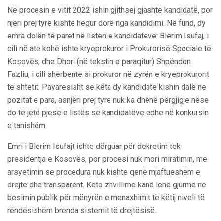
Në procesin e vitit 2022 ishin gjithsej gjashtë kandidatë, por
njëri prej tyre kishte hequr dorë nga kandidimi. Në fund, dy
emra dolën të parët në listën e kandidatëve: Blerim Isufaj, i
cili në atë kohë ishte kryeprokuror i Prokurorisë Speciale të
Kosovës, dhe Dhori (në tekstin e paraqitur) Shpëndon
Fazliu, i cili shërbente si prokuror në zyrën e kryeprokurorit
të shtetit. Pavarësisht se këta dy kandidatë kishin dalë në
pozitat e para, asnjëri prej tyre nuk ka dhënë përgjigje nëse
do të jetë pjesë e listës së kandidatëve edhe në konkursin
e tanishëm.
Emri i Blerim Isufajt ishte dërguar për dekretim tek
presidentja e Kosovës, por procesi nuk mori miratimin, me
arsyetimin se procedura nuk kishte qenë mjaftueshëm e
drejtë dhe transparent. Këto zhvillime kanë lënë gjurmë në
besimin publik për mënyrën e menaxhimit të këtij niveli të
rëndësishëm brenda sistemit të drejtësisë.