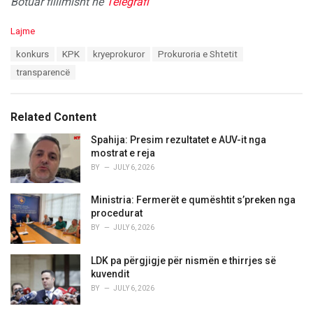
Botuar fillimisht në
Telegrafi
C
Lajme
a
T
konkurs
KPK
kryeprokuror
Prokuroria e Shtetit
t
a
e
transparencë
g
g
s
o
:
r
Related Content
i
e
Spahija: Presim rezultatet e AUV-it nga
s
mostrat e reja
:
BY
JULY 6, 2026
Ministria: Fermerët e qumështit s’preken nga
procedurat
BY
JULY 6, 2026
LDK pa përgjigje për nismën e thirrjes së
kuvendit
BY
JULY 6, 2026