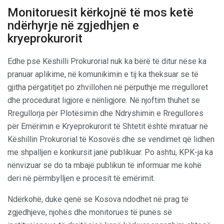
Monitoruesit kërkojnë të mos ketë
ndërhyrje në zgjedhjen e
kryeprokurorit
Edhe pse Këshilli Prokurorial nuk ka bërë të ditur nëse ka
pranuar aplikime, në komunikimin e tij ka theksuar se të
gjitha përgatitjet po zhvillohen në përputhje me rregulloret
dhe procedurat ligjore e nënligjore. Në njoftim thuhet se
Rregullorja për Plotësimin dhe Ndryshimin e Rregullores
për Emërimin e Kryeprokurorit të Shtetit është miratuar në
Këshillin Prokurorial të Kosovës dhe se vendimet që lidhen
me shpalljen e konkursit janë publikuar. Po ashtu, KPK-ja ka
nënvizuar se do ta mbajë publikun të informuar me kohë
deri në përmbylljen e procesit të emërimit.
Ndërkohë, duke qenë se Kosova ndodhet në prag të
zgjedhjeve, njohës dhe monitorues të punës së