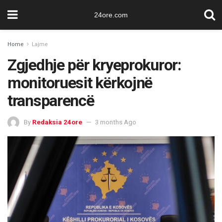
24ore.com
Home
Lajme
Zgjedhje për kryeprokuror:
monitoruesit kërkojnë
transparencë
By
Redaksia 24ore
3 months Ago