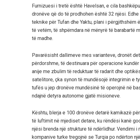
Furnizuesi i tretë është Havelsan, e cila bashkëpu
dronëve që do të prodhohen është 32 njësi. Edhe
teknike për Tufan dhe Yaktu, plani i përgjithshëm 
të vetëm, të shpërndara në mënyrë të barabartë
të madhe.
Pavarësisht dallimeve mes varianteve, dronët deta
përdorshme, të destinuara për operacione kundër
anije me zbulim të reduktuar të radarit dhe opti
satelitore, çka synon të mundësojë integrimin e ty
tufës u jep dronëve mundësinë të operojnë në ba
ndajnë detyra autonome gjatë misioneve.
Kështu, blerja e 100 dronëve detarë kamikazë për 
të luftimit në mjediset detare, ku rëndësi kanë god
njësi brenda një strukture të ndërlidhur. Vendimi 
kompanive turke tregojnë se Turqia po ndërton një b