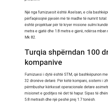
Një nga furnizuesit është Aselsan, e cila bashkëp
përfaqësojnë pjesën më të madhe të numrit total: 
është projektuar për të kryer misione sulmi kundë
metra e gjatë dhe 1.8 metra e gjerë, ndërsa mba
Mk 82.
Turqia shpërndan 100 dr
kompanive
Furnizuesi i dytë është STM, që bashkëpunon me 
32 dronëve detarë. Për këtë kompani, sistemi i zhv
përmbushur kërkesat operacionale detare asimetri
misionet e goditjes në det të hapur. Sipas të dhëna
5.8 metrash dhe një peshë prej 1.7 tonësh.