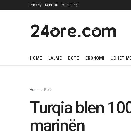
Privacy
Kontakti
Marketing
24ore.com
HOME
LAJME
BOTË
EKONOMI
UDHETIM
Home
Botë
Turqia blen 10
marinën