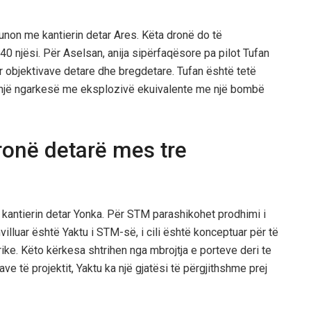
unon me kantierin detar Ares. Këta dronë do të
40 njësi. Për Aselsan, anija sipërfaqësore pa pilot Tufan
r objektivave detare dhe bregdetare. Tufan është tetë
n një ngarkesë me eksplozivë ekuivalente me një bombë
onë detarë mes tre
kantierin detar Yonka. Për STM parashikohet prodhimi i
illuar është Yaktu i STM-së, i cili është konceptuar për të
ke. Këto kërkesa shtrihen nga mbrojtja e porteve deri te
ve të projektit, Yaktu ka një gjatësi të përgjithshme prej