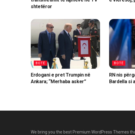
shtetëror
BOTË
BOTË
Erdogani e pret Trumpin në
RN nis përga
Ankara; “Merhaba asker”
Bardella si 
We bring you the best Premium WordPress Themes th