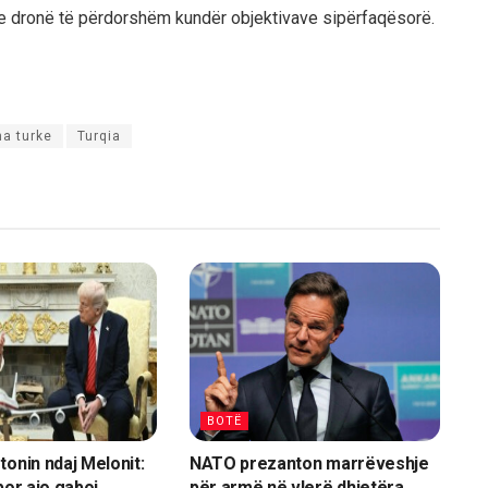
me dronë të përdorshëm kundër objektivave sipërfaqësorë.
na turke
Turqia
BOTË
tonin ndaj Melonit:
NATO prezanton marrëveshje
por ajo gaboi
për armë në vlerë dhjetëra