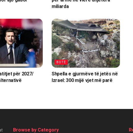
miliarda
BOTË
titjet për 2027/
Shpella e gjurmëve të jetës në
alternativë
Izrael: 300 mijë vjet më parë
Browse by Category
R
at