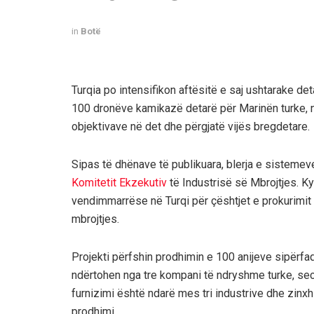
in
Botë
Turqia po intensifikon aftësitë e saj ushtarake de
100 dronëve kamikazë detarë për Marinën turke, n
objektivave në det dhe përgjatë vijës bregdetare.
Sipas të dhënave të publikuara, blerja e sistemeve
Komitetit Ekzekutiv
të Industrisë së Mbrojtjes. Ky
vendimmarrëse në Turqi për çështjet e prokurimit t
mbrojtjes.
Projekti përfshin prodhimin e 100 anijeve sipërfa
ndërtohen nga tre kompani të ndryshme turke, seci
furnizimi është ndarë mes tri industrive dhe zinxhi
prodhimi.