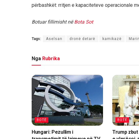
përbashkët: rritjen e kapaciteteve operacionale 
Botuar fillimisht në
Bota Sot
Tags:
Aselsan
dronë detarë
kamikazë
Mari
Nga
Rubrika
BOTË
BOTË
Hungari: Pezullim i
Trump zbut 
transmetimit të lajmeve në TV
e vlerësoj, 