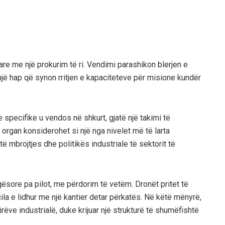
tare me një prokurim të ri. Vendimi parashikon blerjen e
jë hap që synon rritjen e kapaciteteve për misione kundër
 specifike u vendos në shkurt, gjatë një takimi të
 organ konsiderohet si një nga nivelet më të larta
ë mbrojtjes dhe politikës industriale të sektorit të
qësore pa pilot, me përdorim të vetëm. Dronët pritet të
la e lidhur me një kantier detar përkatës. Në këtë mënyrë,
rëve industrialë, duke krijuar një strukturë të shumëfishtë