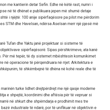
non me kantierin detar Sefin. Edhe në këtë rast, numri i
 pse në të dhënat e publikuara jepen më shumë detaje
është i njëjtë: 100 anije sipërfaqësore pa pilot me përdorim
 mes STM dhe Havelsan, ndërsa Aselsan merr një pjesë më
rë Tufan dhe Yaktu janë projektuar si sisteme të
 objektivave sipërfaqësorë. Sipas përshkrimeve, ata kanë
kës. Për më tepër, të dy sistemet mbështesin komunikimet
re në operacione të përqendruara në rrjet. Arkitektura e
shkëpunim, të shkëmbejnë të dhëna në kohë reale dhe të
marinën turke lidhet drejtpërdrejt me një qasje moderne
itja e shpejtë, koordinimi dhe aftësia për të vepruar si
i marrë në shkurt dhe shpërndarja e prodhimit mes tre
azë industriale të ndarë, por të unifikuar në objektivin e