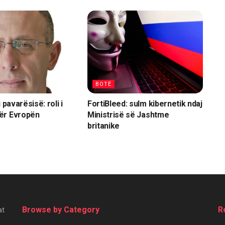
BOTË
 pavarësisë: roli i
FortiBleed: sulm kibernetik ndaj
ër Evropën
Ministrisë së Jashtme
britanike
Browse by Category
R
at