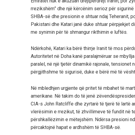
Emiratet nuk e akuzuan drejtpërdrejt Iranin, por zy
rrezikshëm” dhe një kërcënim serioz për sigurinë 
SHBA-së dhe presionin e shtuar ndaj Teheranit, po
Pakistani dhe Katari janë duke shtuar përpjekjet 
me synimin për të shmangur rikthimin e luftës.
Ndërkohë, Katari ka bërë thirrje Iranit të mos për
Autoritetet në Doha kanë paralajmëruar se mbyllj
paralel, në një tjetër dinamikë rajonale, tensione
përgjithshme të sigurisë, duke e bërë më të vështi
Në mbledhjen urgjente që pritet të mbahet të martë
amerikane. Në takim do të jenë zëvendëspresidenti 
CIA-s John Ratcliffe dhe zyrtarë të tjerë të lart
vlerësimin e rrezikut, të zhvillimeve të fundit në
përshkallëzimin e mëtejshëm. Ndërsa presioni ndaj 
përcaktojnë hapat e ardhshëm të SHBA-së.