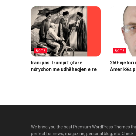
BOTË
BOTË
Irani pas Trumpit: çfarë
250-vjetori i
ndryshon me udhëheqjen e re
Amerikës p
We bring you the best Premium WordPress Themes th
perfect for news, magazine, personal blog, etc. Check