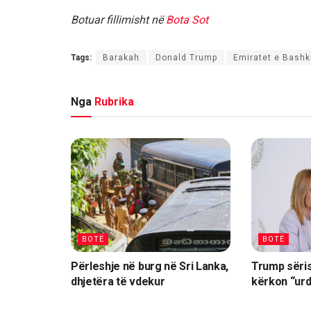
Botuar fillimisht në
Bota Sot
Tags:
Barakah
Donald Trump
Emiratet e Bashk
Nga
Rubrika
BOTË
BOTË
Përleshje në burg në Sri Lanka,
Trump sëris
dhjetëra të vdekur
kërkon “urd