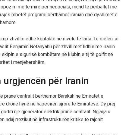
propozim më të mirë për negociata, mund të përballet me
lasjes mbetet programi bërthamor iranian dhe dyshimet e
thamore.
p zhvilloi edhe kontakte në nivele të larta. Të dielën, ai
aelit Benjamin Netanyahu për zhvillimet lidhur me Iranin.
ekipin e sigurisë kombëtare në klubin e tij të golfit në
ioritet i menjëhershëm.
 urgjencën për Iranin
 pranë centralit bërthamor Barakah në Emiratet e
 tre dronë hynë në hapësirën ajrore të Emirateve. Dy prej
 goditi një gjenerator elektrik pranë centralit. Ngjarja u
 ndaj rrezikut në infrastrukturën kritike të rajonit.