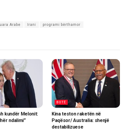
uara Arabe
Irani
programi bërthamor
BOTË
h kundër Melonit:
Kina teston raketën në
hër ndalimi”
Paqësor/ Australia: shenjë
destabilizuese