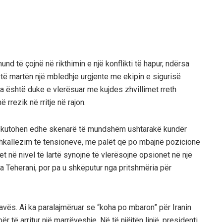
nd të çojnë në rikthimin e një konflikti të hapur, ndërsa
 të martën një mbledhje urgjente me ekipin e sigurisë
a është duke e vlerësuar me kujdes zhvillimet rreth
 rrezik në rritje në rajon.
iskutohen edhe skenarë të mundshëm ushtarakë kundër
ërshkallëzim të tensioneve, me palët që po mbajnë pozicione
et në nivel të lartë synojnë të vlerësojnë opsionet në një
 Teherani, por pa u shkëputur nga pritshmëria për
javës. Ai ka paralajmëruar se “koha po mbaron” për Iranin
 të arritur një marrëveshje. Në të njëjtën linjë, presidenti