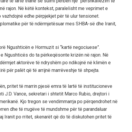
rtarë të lartë thanë se sulmi përbën një “përshkallëzim të
në rajon. Në këtë kontekst, paralelisht me veprimet e
 vazhdojnë edhe përpjekjet për të ulur tensionet.
diplomatike për të ndërmjetësuar mes SHBA-së dhe Iranit,
dorë Ngushticën e Hormuzit si “kartë negociuese”.
a e Ngushticës do ta përkeqësonte krizën në rajon. Në
t ndërmjet aktorëve të ndryshëm po ndikojnë në klimën e
rë për palët që të arrijnë marrëveshje të shpejta.
n, pritet të marrin pjesë emra të lartë të institucioneve
J.D. Vance, sekretari i shtetit Marco Rubio, drejtori i
ë amerikanë. Kjo tregon se vendimmarrja po përqendrohet në
 terren dhe të rrugëve të mundshme për të parandaluar
Iranit po rritet, skenarët që do të diskutohen pritet të