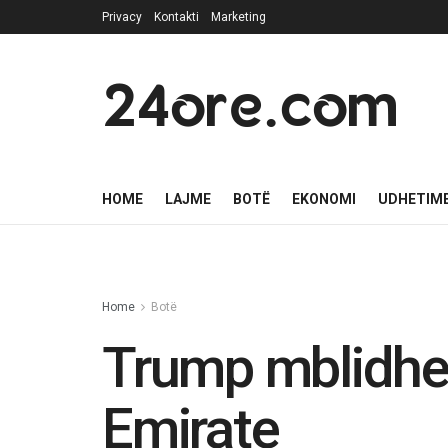
Privacy
Kontakti
Marketing
24ore.com
HOME
LAJME
BOTË
EKONOMI
UDHETIM
Home
Botë
Trump mblidhet 
Emirate