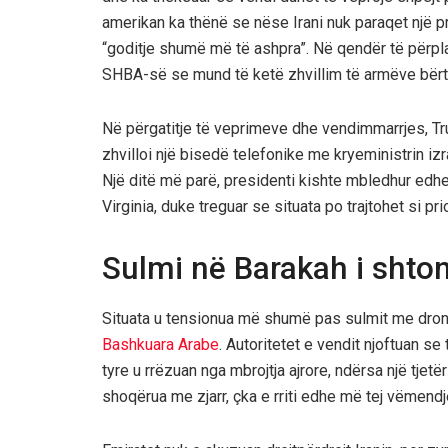
amerikan ka thënë se nëse Irani nuk paraqet një 
“goditje shumë më të ashpra”. Në qendër të përp
SHBA-së se mund të ketë zhvillim të armëve bër
Në përgatitje të veprimeve dhe vendimmarrjes, Trum
zhvilloi një bisedë telefonike me kryeministrin izr
Një ditë më parë, presidenti kishte mbledhur edhe 
Virginia, duke treguar se situata po trajtohet si pr
Sulmi në Barakah i shton
Situata u tensionua më shumë pas sulmit me dronë
Bashkuara Arabe
. Autoritetet e vendit njoftuan se
tyre u rrëzuan nga mbrojtja ajrore, ndërsa një tjetër
shoqërua me zjarr, çka e rriti edhe më tej vëmendjen