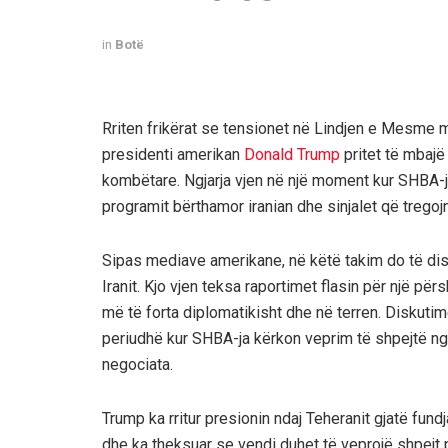
in
Botë
Rriten frikërat se tensionet në Lindjen e Mesme mu
presidenti amerikan
Donald Trump
pritet të mbajë
kombëtare. Ngjarja vjen në një moment kur SHBA-j
programit bërthamor iranian dhe sinjalet që tregojnë
Sipas mediave amerikane, në këtë takim do të d
Iranit. Kjo vjen teksa raportimet flasin për një p
më të forta diplomatikisht dhe në terren. Diskutim
periudhë kur SHBA-ja kërkon veprim të shpejtë nga
negociata.
Trump ka rritur presionin ndaj Teheranit gjatë fund
dhe ka theksuar se vendi duhet të veprojë shpejt për