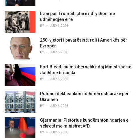
Irani pas Trumpit: çfarë ndryshon me
udhëheqjen e re
BY
JULY 6, 2026
250-vjetori i pavarësisë: roli i Amerikës për
Evropën
BY
JULY 6, 2026
FortiBleed: sulm kibernetik ndaj Ministrisë së
Jashtme britanike
BY
JULY 6, 2026
Polonia deklasifikon ndihmën ushtarake për
Ukrainën
BY
JULY 6, 2026
Gjermania: Pistorius kundërshton ndarjen e
sekretit me ministrat AfD
BY
JULY 6, 2026