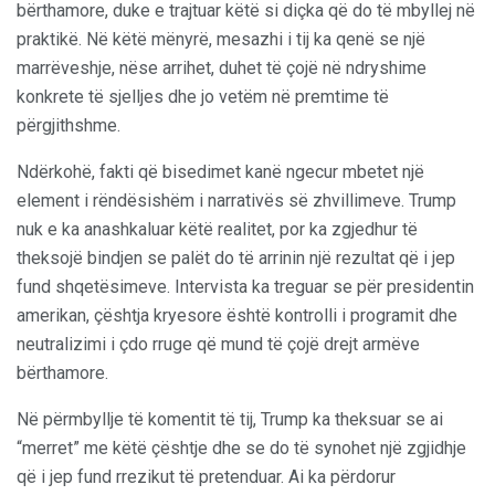
bërthamore, duke e trajtuar këtë si diçka që do të mbyllej në
praktikë. Në këtë mënyrë, mesazhi i tij ka qenë se një
marrëveshje, nëse arrihet, duhet të çojë në ndryshime
konkrete të sjelljes dhe jo vetëm në premtime të
përgjithshme.
Ndërkohë, fakti që bisedimet kanë ngecur mbetet një
element i rëndësishëm i narrativës së zhvillimeve. Trump
nuk e ka anashkaluar këtë realitet, por ka zgjedhur të
theksojë bindjen se palët do të arrinin një rezultat që i jep
fund shqetësimeve. Intervista ka treguar se për presidentin
amerikan, çështja kryesore është kontrolli i programit dhe
neutralizimi i çdo rruge që mund të çojë drejt armëve
bërthamore.
Në përmbyllje të komentit të tij, Trump ka theksuar se ai
“merret” me këtë çështje dhe se do të synohet një zgjidhje
që i jep fund rrezikut të pretenduar. Ai ka përdorur