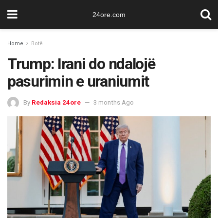
24ore.com
Home
Botë
Trump: Irani do ndalojë
pasurimin e uraniumit
By
Redaksia 24ore
3 months Ago