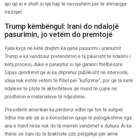
ajo që ai e sheh si një hap të nevojshëm për të shmangur
rreziqet.
Trump këmbëngul: Irani do ndalojë
pasurimin, jo vetëm do premtojë
Fjala kyçe në këtë drejtim ka qenë pasurimi i uraniumit.
Trump e ka vendosur pretendimin e tij pikërisht te ndalimi i
këtij procesi, duke e paraqitur si një garanci thelbësore.
Sipas qëndrimit që ai ka shprehur publikisht në intervistë,
ideja nuk është vetëm të flitet për “kufizime”, por që të ketë
ndalesë të plotë të aktiviteteve që mund të çojnë në
prodhimin e materialeve të ndjeshme.
Presidenti amerikan ka përdorur edhe një ton të ashpër
lidhur me atë që ai e konsideron qasje të palogjikshme nga
ana e Iranit nëse nuk do të merren vendimet e duhura. Ai ka
thënë se Irani do të braktiste çdo përpjekje për armë