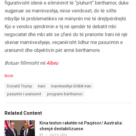
figurativisht idenë e eliminimit të “pluhurit” bërthamor, duke
sugjeruar se marrëveshja, nëse vendoset, do të sillte
mbyllje të problematikës në mënyrën më të drejtpërdrejtë.
Kjo e vendos qëndrimin e tij në qendër të debatit mbi
negociatat dhe mbi atë se çfarë do të pranonte Irani në një
skenar marrëveshjeje, veçanërisht lidhur me pasurimin e
uraniumit dhe objektivin për armë bërthamore.
Botuar fillimisht në
Albeu
C
Botë
a
T
Donald Trump
Irani
marrëveshje SHBA-Iran
t
a
e
pasurimi i uraniumit
programi bërthamor
g
g
s
o
:
r
Related Content
i
e
Kina teston raketën në Paqësor/ Australia:
s
shenjë destabilizuese
:
BY
JULY 6, 2026