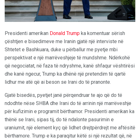
Presidenti amerikan
Donald Trump
ka komentuar sërish
çështjen e bisedimeve me Iranin gjatë një interviste në
Shtetet e Bashkuara, duke u përballur me pyetje mbi
perspektivat e një marrëveshjeje të mundshme. Ndërkohë
që negociatat, në faza të ndryshme, kanë shfaqur vështirësi
dhe kanë ngecur, Trump ka dhënë një pretendim të qartë
lidhur me atë që ai beson se Irani do të pranonte.
Gjatë bisedës, pyetjet janë përqendruar te ajo që do të
ndodhte nëse SHBA dhe Irani do të arrinin një marrëveshje
për kufizimin e programit bërthamor. Presidenti amerikan ka
thënë se Irani, sipas tij, do të ndalonte pasurimin e
uraniumit, një element kyç që lidhet drejtpërdrejt me aftësitë
bërthamore. Trump e ka paraqitur këtë si një rezultat që, në