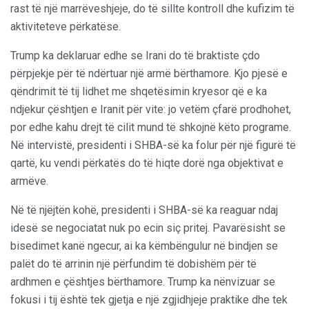
rast të një marrëveshjeje, do të sillte kontroll dhe kufizim të
aktiviteteve përkatëse.
Trump ka deklaruar edhe se Irani do të braktiste çdo
përpjekje për të ndërtuar një armë bërthamore. Kjo pjesë e
qëndrimit të tij lidhet me shqetësimin kryesor që e ka
ndjekur çështjen e Iranit për vite: jo vetëm çfarë prodhohet,
por edhe kahu drejt të cilit mund të shkojnë këto programe.
Në intervistë, presidenti i SHBA-së ka folur për një figurë të
qartë, ku vendi përkatës do të hiqte dorë nga objektivat e
armëve.
Në të njëjtën kohë, presidenti i SHBA-së ka reaguar ndaj
idesë se negociatat nuk po ecin siç pritej. Pavarësisht se
bisedimet kanë ngecur, ai ka këmbëngulur në bindjen se
palët do të arrinin një përfundim të dobishëm për të
ardhmen e çështjes bërthamore. Trump ka nënvizuar se
fokusi i tij është tek gjetja e një zgjidhjeje praktike dhe tek