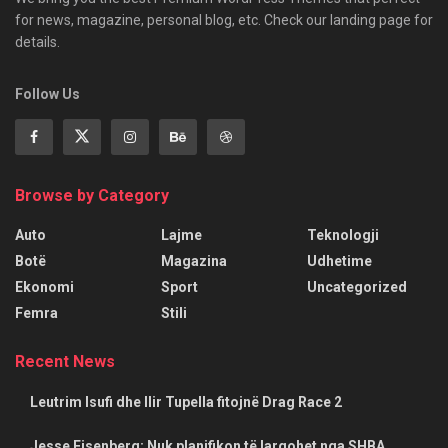
for news, magazine, personal blog, etc. Check our landing page for
details.
Follow Us
Browse by Category
Auto
Lajme
Teknologji
Botë
Magazina
Udhetime
Ekonomi
Sport
Uncategorized
Femra
Stili
Recent News
Leutrim Isufi dhe Ilir Tupella fitojnë Drag Race 2
Jesse Eisenberg: Nuk planifikon të largohet nga SHBA