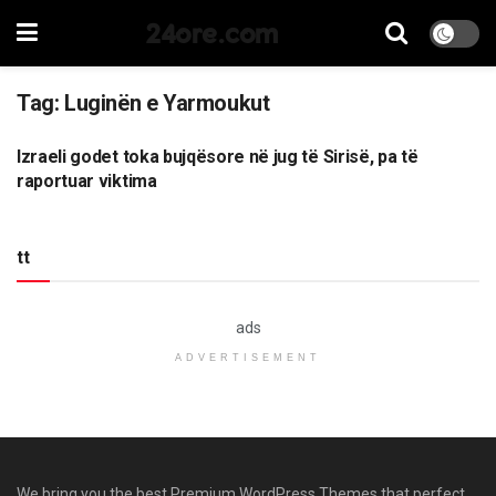
24ore.com
Tag:
Luginën e Yarmoukut
Izraeli godet toka bujqësore në jug të Sirisë, pa të
BOTË
raportuar viktima
tt
ads
ADVERTISEMENT
We bring you the best Premium WordPress Themes that perfect