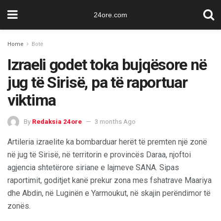
24ore.com
Home
Botë
Izraeli godet toka bujqësore në
jug të Sirisë, pa të raportuar
viktima
By
Redaksia 24ore
3 months Ago
Artileria izraelite ka bombarduar herët të premten një zonë
në jug të Sirisë, në territorin e provincës Daraa, njoftoi
agjencia shtetërore siriane e lajmeve SANA. Sipas
raportimit, goditjet kanë prekur zona mes fshatrave Maariya
dhe Abdin, në Luginën e Yarmoukut, në skajin perëndimor të
zonës.