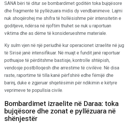
SANA bëri të ditur se bombardimet goditën toka bujqësore
dhe fragmente të pyllëzuara midis dy vendbanimeve. Lajmi
nuk shoqërohej me shifra të hollësishme për intensitetin e
goditjeve, ndërsa në njoftim thuhet se nuk u raportuan
viktima dhe as dëme të konsiderueshme materiale.
Ky sulm vjen në një periudhë kur operacionet izraelite në jug
të Sirisë janë intensifikuar. Në muajt e fundit janë raportuar
pothuajse të përditshme bastisje, kontrolle shtëpish,
vendosje postblloqesh dhe arrestime të civilëve. Në disa
raste, raportime të tilla kanë përfshirë edhe fëmijë dhe
barinj, duke e zgjeruar shqetësimin për ndikimin e këtyre
veprimeve te popullsia civile.
Bombardimet izraelite në Daraa: toka
bujqësore dhe zonat e pyllëzuara në
shënjestër