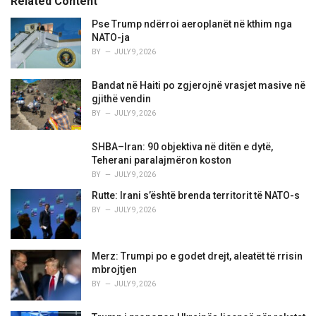
Related Content
:
r
i
Pse Trump ndërroi aeroplanët në kthim nga
e
NATO-ja
s
BY
JULY 9, 2026
:
Bandat në Haiti po zgjerojnë vrasjet masive në
gjithë vendin
BY
JULY 9, 2026
SHBA–Iran: 90 objektiva në ditën e dytë,
Teherani paralajmëron koston
BY
JULY 9, 2026
Rutte: Irani s’është brenda territorit të NATO-s
BY
JULY 9, 2026
Merz: Trumpi po e godet drejt, aleatët të rrisin
mbrojtjen
BY
JULY 9, 2026