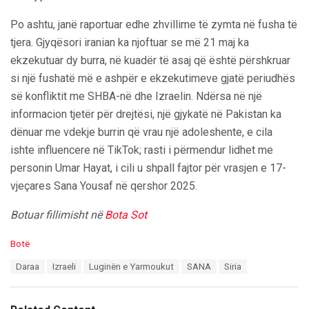
Po ashtu, janë raportuar edhe zhvillime të zymta në fusha të
tjera. Gjyqësori iranian ka njoftuar se më 21 maj ka
ekzekutuar dy burra, në kuadër të asaj që është përshkruar
si një fushatë më e ashpër e ekzekutimeve gjatë periudhës
së konfliktit me SHBA-në dhe Izraelin. Ndërsa në një
informacion tjetër për drejtësi, një gjykatë në Pakistan ka
dënuar me vdekje burrin që vrau një adoleshente, e cila
ishte influencere në TikTok; rasti i përmendur lidhet me
personin Umar Hayat, i cili u shpall fajtor për vrasjen e 17-
vjeçares Sana Yousaf në qershor 2025.
Botuar fillimisht në
Bota Sot
C
Botë
a
T
Daraa
Izraeli
Luginën e Yarmoukut
SANA
Siria
t
a
e
g
g
s
o