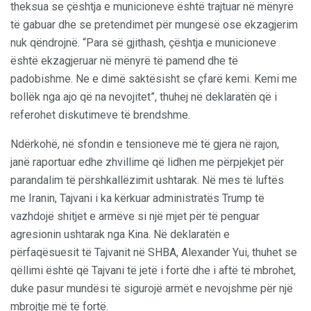
theksua se çështja e municioneve është trajtuar në mënyrë
të gabuar dhe se pretendimet për mungesë ose ekzagjerim
nuk qëndrojnë. “Para së gjithash, çështja e municioneve
është ekzagjeruar në mënyrë të pamend dhe të
padobishme. Ne e dimë saktësisht se çfarë kemi. Kemi me
bollëk nga ajo që na nevojitet”, thuhej në deklaratën që i
referohet diskutimeve të brendshme.
Ndërkohë, në sfondin e tensioneve më të gjera në rajon,
janë raportuar edhe zhvillime që lidhen me përpjekjet për
parandalim të përshkallëzimit ushtarak. Në mes të luftës
me Iranin, Tajvani i ka kërkuar administratës Trump të
vazhdojë shitjet e armëve si një mjet për të penguar
agresionin ushtarak nga Kina. Në deklaratën e
përfaqësuesit të Tajvanit në SHBA, Alexander Yui, thuhet se
qëllimi është që Tajvani të jetë i fortë dhe i aftë të mbrohet,
duke pasur mundësi të sigurojë armët e nevojshme për një
mbrojtje më të fortë.