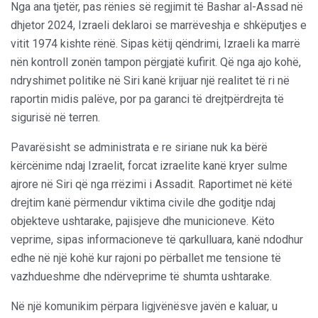
Nga ana tjetër, pas rënies së regjimit të Bashar al-Assad në
dhjetor 2024, Izraeli deklaroi se marrëveshja e shkëputjes e
vitit 1974 kishte rënë. Sipas këtij qëndrimi, Izraeli ka marrë
nën kontroll zonën tampon përgjatë kufirit. Që nga ajo kohë,
ndryshimet politike në Siri kanë krijuar një realitet të ri në
raportin midis palëve, por pa garanci të drejtpërdrejta të
sigurisë në terren.
Pavarësisht se administrata e re siriane nuk ka bërë
kërcënime ndaj Izraelit, forcat izraelite kanë kryer sulme
ajrore në Siri që nga rrëzimi i Assadit. Raportimet në këtë
drejtim kanë përmendur viktima civile dhe goditje ndaj
objekteve ushtarake, pajisjeve dhe municioneve. Këto
veprime, sipas informacioneve të qarkulluara, kanë ndodhur
edhe në një kohë kur rajoni po përballet me tensione të
vazhdueshme dhe ndërveprime të shumta ushtarake.
Në një komunikim përpara ligjvënësve javën e kaluar, u