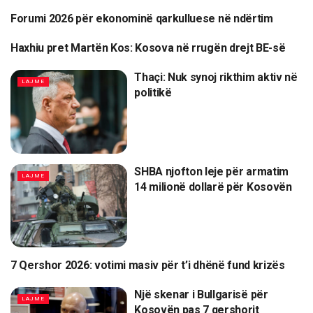
Forumi 2026 për ekonominë qarkulluese në ndërtim
LAJME
Haxhiu pret Martën Kos: Kosova në rrugën drejt BE-së
LAJME
Thaçi: Nuk synoj rikthim aktiv në
LAJME
politikë
SHBA njofton leje për armatim
LAJME
14 milionë dollarë për Kosovën
7 Qershor 2026: votimi masiv për t’i dhënë fund krizës
LAJME
Një skenar i Bullgarisë për
LAJME
Kosovën pas 7 qershorit