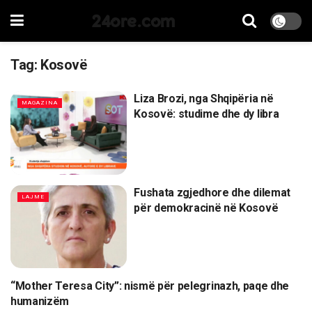
24ore.com
Tag:
Kosovë
Liza Brozi, nga Shqipëria në
MAGAZINA
Kosovë: studime dhe dy libra
Fushata zgjedhore dhe dilemat
LAJME
për demokracinë në Kosovë
“Mother Teresa City”: nismë për pelegrinazh, paqe dhe
LAJME
humanizëm