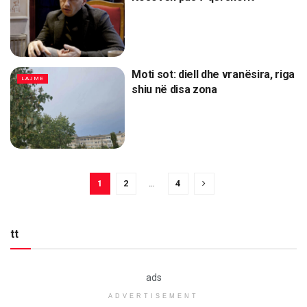
Moti sot: diell dhe vranësira, riga
LAJME
shiu në disa zona
1
2
…
4
tt
ads
ADVERTISEMENT