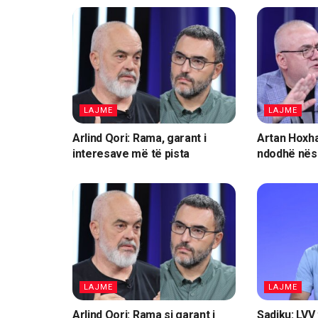
LAJME
LAJME
Arlind Qori: Rama, garant i
Artan Hoxha:
interesave më të pista
ndodhë nëse
LAJME
LAJME
Arlind Qori: Rama si garant i
Sadiku: LVV