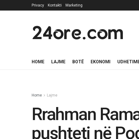
Privacy
Kontakti
Marketing
24ore.com
HOME
LAJME
BOTË
EKONOMI
UDHETIM
Home
Lajme
Rrahman Rama: 
pushteti në Po