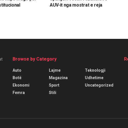
stitucional
AUV-it nga mostrat e reja
Browse by Category
R
at
Auto
Lajme
Teknologji
Botë
Magazina
Udhetime
Ekonomi
Sport
Uncategorized
Femra
Stili