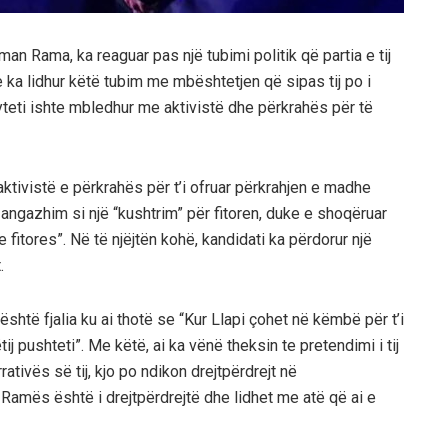
n Rama, ka reaguar pas një tubimi politik që partia e tij
e ka lidhur këtë tubim me mbështetjen që sipas tij po i
eti ishte mbledhur me aktivistë dhe përkrahës për të
ivistë e përkrahës për t’i ofruar përkrahjen e madhe
angazhim si një “kushtrim” për fitoren, duke e shoqëruar
 fitores”. Në të njëjtën kohë, kandidati ka përdorur një
.
htë fjalia ku ai thotë se “Kur Llapi çohet në këmbë për t’i
j pushteti”. Me këtë, ai ka vënë theksin te pretendimi i tij
ativës së tij, kjo po ndikon drejtpërdrejt në
Ramës është i drejtpërdrejtë dhe lidhet me atë që ai e