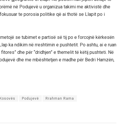
 mbrëmë në Podujevë u organizua takimi me aktivistë dhe
okusuar te porosia politike që ai thotë se Llapit po i
etojë se tubimet e partisë së tij po e forcojnë kërkesën
Llap ka ndikim në rreshtimin e pushtetit. Po ashtu, ai e ruan
 fitores” dhe për “dridhjen” e themelit të këtij pushteti. Në
ë Podujevë dhe me mbështetjen e madhe për Bedri Hamzën,
 Kosovës
Podujevë
Rrahman Rama