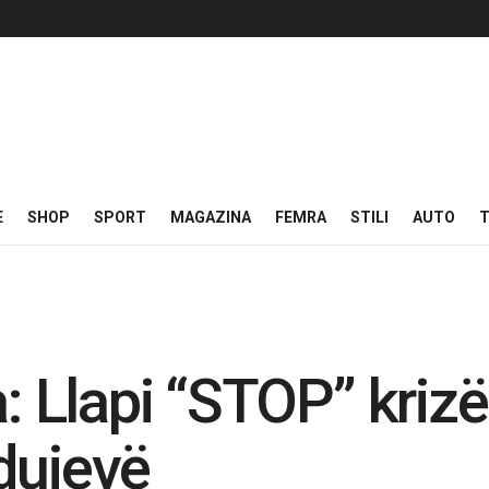
E
SHOP
SPORT
MAGAZINA
FEMRA
STILI
AUTO
T
Llapi “STOP” krizës
dujevë