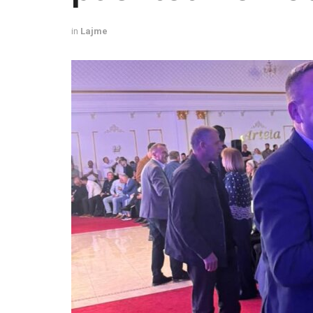
in
Lajme