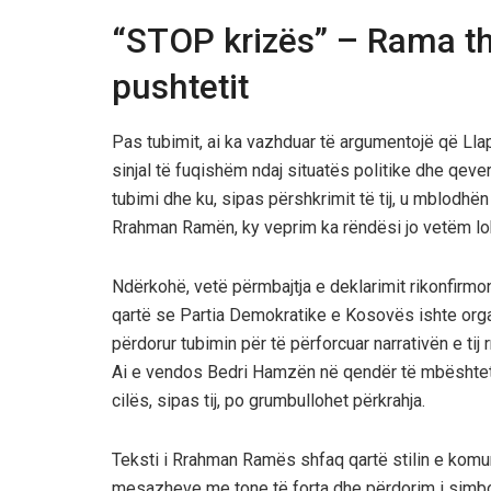
“STOP krizës” – Rama tho
pushtetit
Pas tubimit, ai ka vazhduar të argumentojë që Llapit
sinjal të fuqishëm ndaj situatës politike dhe qe
tubimi dhe ku, sipas përshkrimit të tij, u mblodhë
Rrahman Ramën, ky veprim ka rëndësi jo vetëm lok
Ndërkohë, vetë përmbajtja e deklarimit rikonfirmon 
qartë se Partia Demokratike e Kosovës ishte organi
përdorur tubimin për të përforcuar narrativën e tij 
Ai e vendos Bedri Hamzën në qendër të mbështetje
cilës, sipas tij, po grumbullohet përkrahja.
Teksti i Rrahman Ramës shfaq qartë stilin e komun
mesazheve me tone të forta dhe përdorim i simbol