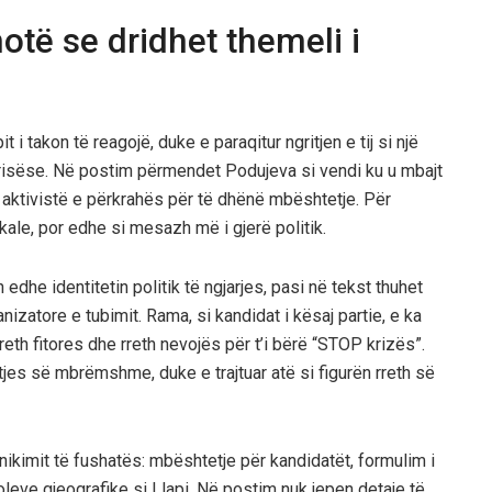
të se dridhet themeli i
 i takon të reagojë, duke e paraqitur ngritjen e tij si një
verisëse. Në postim përmendet Podujeva si vendi ku u mbajt
n aktivistë e përkrahës për të dhënë mbështetje. Për
ale, por edhe si mesazh më i gjerë politik.
edhe identitetin politik të ngjarjes, pasi në tekst thuhet
zatore e tubimit. Rama, si kandidat i kësaj partie, e ka
rreth fitores dhe rreth nevojës për t’i bërë “STOP krizës”.
s së mbrëmshme, duke e trajtuar atë si figurën rreth së
ikimit të fushatës: mbështetje për kandidatët, formulim i
eve gjeografike si Llapi. Në postim nuk jepen detaje të