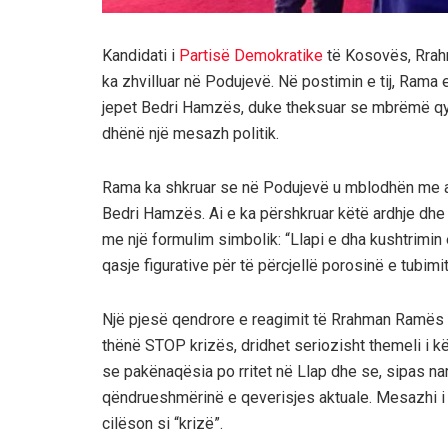
Kandidati i
Partisë Demokratike
të Kosovës, Rrahma
ka zhvilluar në Podujevë. Në postimin e tij, Rama 
jepet Bedri Hamzës, duke theksuar se mbrëmë qyt
dhënë një mesazh politik.
Rama ka shkruar se në Podujevë u mblodhën me akt
Bedri Hamzës. Ai e ka përshkruar këtë ardhje dhe 
me një formulim simbolik: “Llapi e dha kushtrimin e
qasje figurative për të përcjellë porosinë e tubimit
Një pjesë qendrore e reagimit të Rrahman Ramës ës
thënë STOP krizës, dridhet seriozisht themeli i këti
se pakënaqësia po rritet në Llap dhe se, sipas narr
qëndrueshmërinë e qeverisjes aktuale. Mesazhi i 
cilëson si “krizë”.