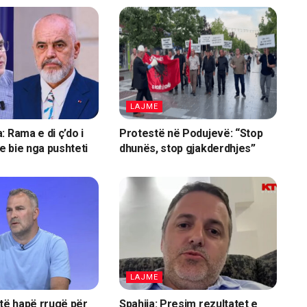
LAJME
 Rama e di ç’do i
Protestë në Podujevë: “Stop
 bie nga pushteti
dhunës, stop gjakderdhjes”
LAJME
 të hapë rrugë për
Spahija: Presim rezultatet e