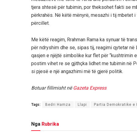
tjera shtesë për tubimin, por theksohet fakti se
përkrahës. Në këtë mënyrë, mesazhi i tij mbetet i f
përcillet.
Me këtë reagim, Rrahman Rama ka synuar të transm
për ndryshim dhe se, sipas tij, reagimi qytetar në 
qasjen e njëjtë simbolike kur flet për “kushtrimin e
postim vihet re se gjithçka lidhet me tubimin n
si pjesë e një angazhimi më të gjerë politik.
Botuar fillimisht në
Gazeta Express
Tags:
Bedri Hamza
Llapi
Partia Demokratike e
Nga
Rubrika