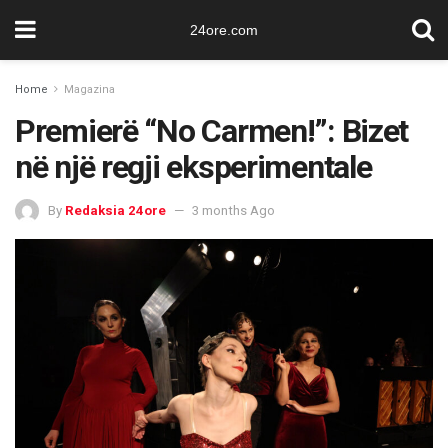
24ore.com
Home
Magazina
Premierë “No Carmen!”: Bizet
në një regji eksperimentale
By
Redaksia 24ore
3 months Ago