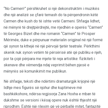
“No Carmen!” përshkruhet si një dekonstruktim i muzikës
dhe një analizë se çfarë temash do ta përqendronin këtë
Carmen dhe kush do të ishte vetë Carmeni. Shfaqja lidhet,
në mënyrë të drejtpërdrejtë, me rrjedhën e operës “Carmen”
të Georges Bizet dhe me romanin “Carmen” të Prosper
Mérimée, duke e përpunuar materialin origjinal në një formë
që synon ta kthejë në një përvojë tjetër teatrale. Përkthimi
skenik nuk synon vetëm të përsërisë atë që publiku e njeh,
por ta çojë përpara me mjete të reja artistike: fizikiteti i
skenave dhe vëmendja ndaj veprimit bëhen pjesë e
mënyrës së komunikimit me publikun.
Në shfaqje, teksti dhe ndërtimi dramaturgjik krijojnë një
lidhje mes figurës së njohur dhe kuptimeve më
bashkëkohore, ndërsa regjisorja Zana Hoxha e mban të
dukshme se versioni i kësaj opere nuk është thjesht një
riprodhim. Është një rilexim që vë përballë mitet, fantazitë