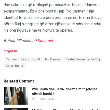
dhe sakrificat që rrethojnë personazhin. Krijimi i Universit
eksperimental, fizik dhe politik i jep “No Carmen!” një
identitet të vetin, duke e bërë premierën në Teatrin Slloven
për të Rinj një ngjarje që ofron një qasje të ndryshme ndaj
një prej figurave më të njohura të operës.
Botuar fillimisht në
Koha.net
C
Magazina
a
T
Carmen
Liburn Jupolli
No Carmen
Teatri Slloven për të Rinj
t
a
e
Zana Hoxha
g
g
s
o
:
r
Related Content
i
e
Will Smith dhe Jada Pinkett Smith jetojnë
s
sërish bashkë
:
BY
JULY 7, 2026