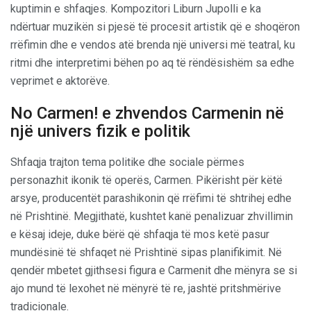
kuptimin e shfaqjes. Kompozitori Liburn Jupolli e ka
ndërtuar muzikën si pjesë të procesit artistik që e shoqëron
rrëfimin dhe e vendos atë brenda një universi më teatral, ku
ritmi dhe interpretimi bëhen po aq të rëndësishëm sa edhe
veprimet e aktorëve.
No Carmen! e zhvendos Carmenin në
një univers fizik e politik
Shfaqja trajton tema politike dhe sociale përmes
personazhit ikonik të operës, Carmen. Pikërisht për këtë
arsye, producentët parashikonin që rrëfimi të shtrihej edhe
në Prishtinë. Megjithatë, kushtet kanë penalizuar zhvillimin
e kësaj ideje, duke bërë që shfaqja të mos ketë pasur
mundësinë të shfaqet në Prishtinë sipas planifikimit. Në
qendër mbetet gjithsesi figura e Carmenit dhe mënyra se si
ajo mund të lexohet në mënyrë të re, jashtë pritshmërive
tradicionale.