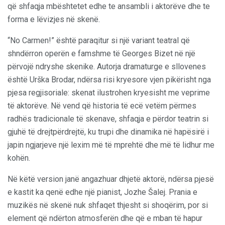
që shfaqja mbështetet edhe te ansambli i aktorëve dhe te
forma e lëvizjes në skenë.
“No Carmen!” është paraqitur si një variant teatral që
shndërron operën e famshme të Georges Bizet në një
përvojë ndryshe skenike. Autorja dramaturge e sllovenes
është Urška Brodar, ndërsa risi kryesore vjen pikërisht nga
pjesa regjisoriale: skenat ilustrohen kryesisht me veprime
të aktorëve. Në vend që historia të ecë vetëm përmes
radhës tradicionale të skenave, shfaqja e përdor teatrin si
gjuhë të drejtpërdrejtë, ku trupi dhe dinamika në hapësirë i
japin ngjarjeve një lexim më të mprehtë dhe më të lidhur me
kohën.
Në këtë version janë angazhuar dhjetë aktorë, ndërsa pjesë
e kastit ka qenë edhe një pianist, Jozhe Šalej. Prania e
muzikës në skenë nuk shfaqet thjesht si shoqërim, por si
element që ndërton atmosferën dhe që e mban të hapur