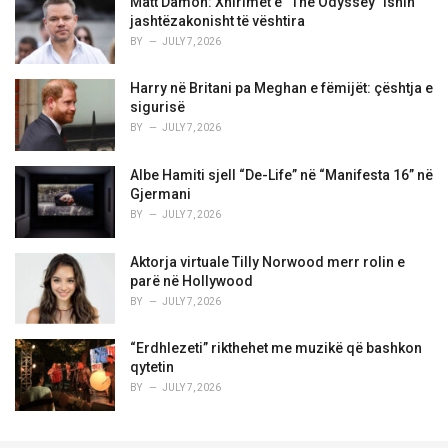
Matt Damon: Xhirimet e “The Odyssey” ishin
jashtëzakonisht të vështira
BY
JULY 7, 2026
Harry në Britani pa Meghan e fëmijët: çështja e
sigurisë
BY
JULY 7, 2026
Albe Hamiti sjell “De-Life” në “Manifesta 16” në
Gjermani
BY
JULY 7, 2026
Aktorja virtuale Tilly Norwood merr rolin e
parë në Hollywood
BY
JULY 7, 2026
“Erdhlezeti” rikthehet me muzikë që bashkon
qytetin
BY
JULY 7, 2026