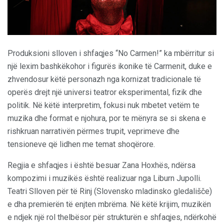
Produksioni slloven i shfaqjes “No Carmen!” ka mbërritur si
një lexim bashkëkohor i figurës ikonike të Carmenit, duke e
zhvendosur këtë personazh nga kornizat tradicionale të
operës drejt një universi teatror eksperimental, fizik dhe
politik. Në këtë interpretim, fokusi nuk mbetet vetëm te
muzika dhe format e njohura, por te mënyra se si skena e
rishkruan narrativën përmes trupit, veprimeve dhe
tensioneve që lidhen me temat shoqërore.
Regjia e shfaqjes i është besuar Zana Hoxhës, ndërsa
kompozimi i muzikës është realizuar nga Liburn Jupolli.
Teatri Slloven për të Rinj (Slovensko mladinsko gledališče)
e dha premierën të enjten mbrëma. Në këtë krijim, muzikën
e ndjek një rol thelbësor për strukturën e shfaqjes, ndërkohë