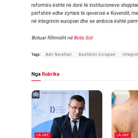
reformës është në dorë të institucioneve shqiptar
përfshirë edhe zyrtarë të qeverisë e Kuvendit, m
në integrimin europian dhe se ambicia është për
Botuar fillimisht në
Bota Sot
Tags:
Adri Nurellari
Bashkimi Evropian
integri
Nga
Rubrika
LAJME
LAJME