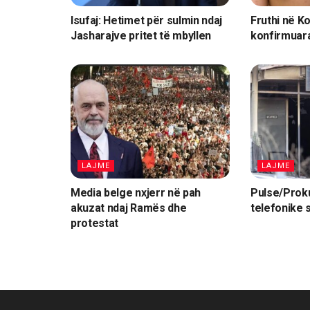
Isufaj: Hetimet për sulmin ndaj
Fruthi në K
Jasharajve pritet të mbyllen
konfirmuara
LAJME
LAJME
Media belge nxjerr në pah
Pulse/Prok
akuzat ndaj Ramës dhe
telefonike 
protestat