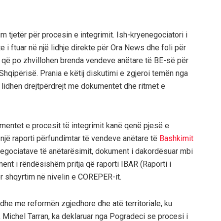
 tjetër për procesin e integrimit. Ish-kryenegociatori i
 i ftuar në një lidhje direkte për Ora News dhe foli për
et që po zhvillohen brenda vendeve anëtare të BE-së për
Shqipërisë. Prania e këtij diskutimi e zgjeroi temën nga
ë lidhen drejtpërdrejt me dokumentet dhe ritmet e
mentet e procesit të integrimit kanë qenë pjesë e
një raporti përfundimtar të vendeve anëtare të
Bashkimit
negociatave të anëtarësimit, dokument i dakordësuar mbi
ment i rëndësishëm pritja që raporti IBAR (Raporti i
ër shqyrtim në nivelin e COREPER-it.
 edhe me reformën zgjedhore dhe atë territoriale, ku
ichel Tarran, ka deklaruar nga Pogradeci se procesi i