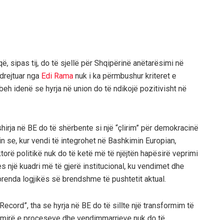
që, sipas tij, do të sjellë për Shqipërinë anëtarësimi në
 drejtuar nga
Edi Rama
nuk i ka përmbushur kriteret e
zbeh idenë se hyrja në union do të ndikojë pozitivisht në
fshirja në BE do të shërbente si një “çlirim” për demokracinë
in se, kur vendi të integrohet në Bashkimin Europian,
ktorë politikë nuk do të ketë më të njëjtën hapësirë veprimi
es një kuadri më të gjerë institucional, ku vendimet dhe
renda logjikës së brendshme të pushtetit aktual.
Record”, tha se hyrja në BE do të sillte një transformim të
 e mirë e proceseve dhe vendimmarrjeve nuk do të