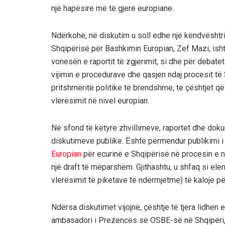
një hapësire më të gjerë europiane.
Ndërkohë, në diskutim u soll edhe një këndvështrim
Shqipërisë për Bashkimin Europian, Zef Mazi, ishte
vonesën e raportit të zgjerimit, si dhe për debat
vijimin e procedurave dhe qasjen ndaj procesit të 
pritshmëritë politike të brendshme, te çështjet q
vlerësimit në nivel europian.
Në sfond të këtyre zhvillimeve, raportet dhe doku
diskutimeve publike. Është përmendur publikimi i 
Europian
për ecurinë e Shqipërisë në procesin e 
një draft të mëparshëm. Gjithashtu, u shfaq si ele
vlerësimit të piketave të ndërmjetme) të kalojë p
Ndërsa diskutimet vijojnë, çështje të tjera lidhen
ambasadori i Prezencës së OSBE-së në Shqipëri, M