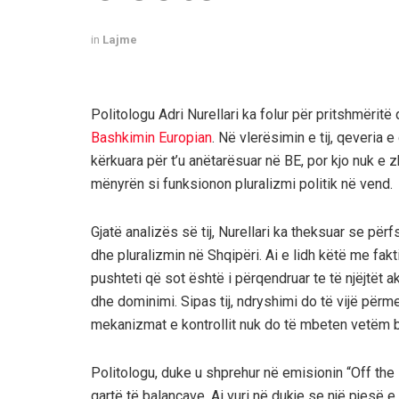
in
Lajme
Politologu Adri Nurellari ka folur për pritshmëritë 
Bashkimin Europian
. Në vlerësimin e tij, qeveria e
kërkuara për t’u anëtarësuar në BE, por kjo nuk e 
mënyrën si funksionon pluralizmi politik në vend.
Gjatë analizës së tij, Nurellari ka theksuar se për
dhe pluralizmin në Shqipëri. Ai e lidh këtë me fakt
pushteti që sot është i përqendruar te të njëjtët a
dhe dominimi. Sipas tij, ndryshimi do të vijë përm
mekanizmat e kontrollit nuk do të mbeten vetëm b
Politologu, duke u shprehur në emisionin “Off the 
qartë të balancave. Ai vuri në dukje se një pjesë