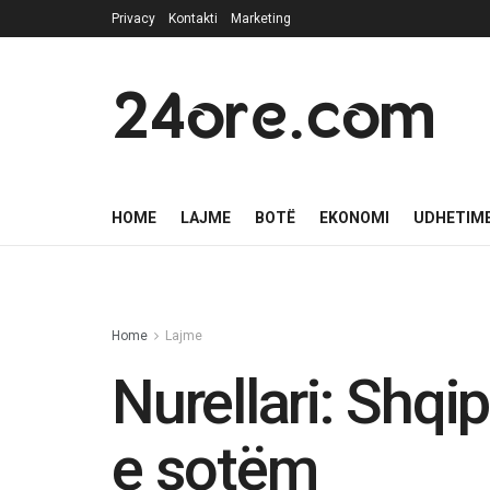
Privacy
Kontakti
Marketing
24ore.com
HOME
LAJME
BOTË
EKONOMI
UDHETIM
Home
Lajme
Nurellari: Shqip
e sotëm