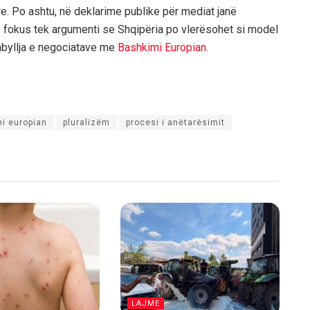
e. Po ashtu, në deklarime publike për mediat janë
e fokus tek argumenti se Shqipëria po vlerësohet si model
mbyllja e negociatave me
Bashkimi Europian
.
mi europian
pluralizëm
procesi i anëtarësimit
LAJME