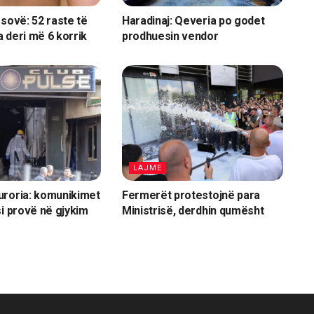
osovë: 52 raste të
Haradinaj: Qeveria po godet
 deri më 6 korrik
prodhuesin vendor
LAJME
uroria: komunikimet
Fermerët protestojnë para
si provë në gjykim
Ministrisë, derdhin qumësht