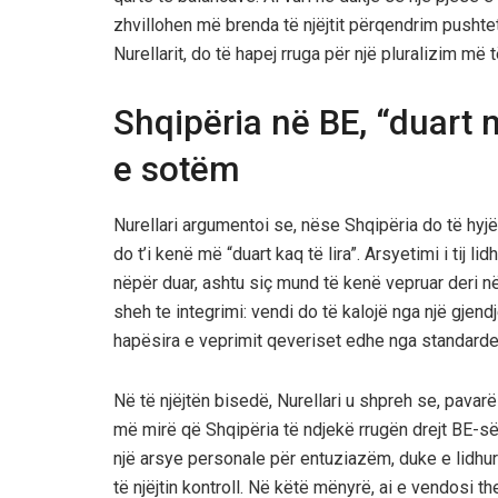
zhvillohen më brenda të njëjtit përqendrim pushtet
Nurellarit, do të hapej rruga për një pluralizim m
Shqipëria në BE, “duart m
e sotëm
Nurellari argumentoi se, nëse Shqipëria do të hyj
do t’i kenë më “duart kaq të lira”. Arsyetimi i tij l
nëpër duar, ashtu siç mund të kenë vepruar deri n
sheh te integrimi: vendi do të kalojë nga një gjendj
hapësira e veprimit qeveriset edhe nga standard
Në të njëjtën bisedë, Nurellari u shpreh se, pava
më mirë që Shqipëria të ndjekë rrugën drejt BE-së 
një arsye personale për entuziazëm, duke e lidhur 
të njëjtin kontroll. Në këtë mënyrë, ai e vendosi th