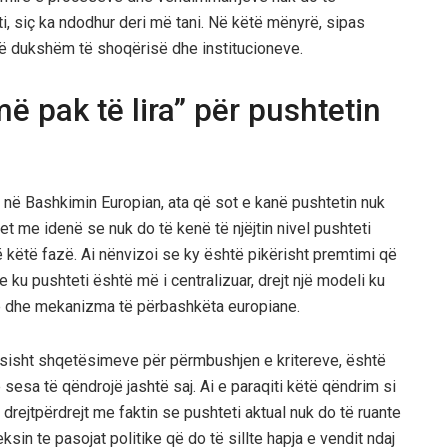
i, siç ka ndodhur deri më tani. Në këtë mënyrë, sipas
ë të dukshëm të shoqërisë dhe institucioneve.
ë pak të lira” për pushtetin
ë në Bashkimin Europian, ata që sot e kanë pushtetin nuk
idhet me idenë se nuk do të kenë të njëjtin nivel pushteti
ë këtë fazë. Ai nënvizoi se ky është pikërisht premtimi që
e ku pushteti është më i centralizuar, drejt një modeli ku
e dhe mekanizma të përbashkëta europiane.
rësisht shqetësimeve për përmbushjen e kritereve, është
sesa të qëndrojë jashtë saj. Ai e paraqiti këtë qëndrim si
drejtpërdrejt me faktin se pushteti aktual nuk do të ruante
eksin te pasojat politike që do të sillte hapja e vendit ndaj