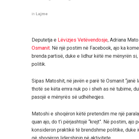
in
Lajme
Deputetja e
Lëvizjes Vetëvendosje
, Adriana Mato
Osmanit
. Në një postim në Facebook, ajo ka kome
brenda partisë, duke e lidhur këtë me mënyrën si,
politik.
Sipas Matoshit, në javën e parë të Osmanit “janë 
thotë se këta emra nuk po i sheh as në tubime, d
pasojë e mënyrës së udhëheqjes.
Matoshi e shoqëron këtë pretendim me një paralajmë
quan ajo, do t’i përjashtojë “krejt”. Në postim, ajo
konsideron praktikë të brendshme politike, duke iu
që shoqëron lidershipin në aktivitete.