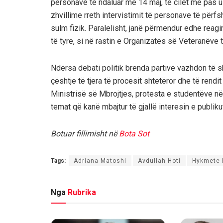
personave të ndaluar më 14 maj, të cilët më pas u l
zhvillime rreth intervistimit të personave të përf
sulm fizik. Paralelisht, janë përmendur edhe reag
të tyre, si në rastin e Organizatës së Veteranëve
Ndërsa debati politik brenda partive vazhdon të
çështje të tjera të procesit shtetëror dhe të rendit
Ministrisë së Mbrojtjes, protesta e studentëve n
temat që kanë mbajtur të gjallë interesin e publikut
Botuar fillimisht në
Bota Sot
Tags:
Adriana Matoshi
Avdullah Hoti
Hykmete 
Nga
Rubrika