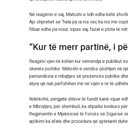
Në reagimin e saj, Matoshi e lidh edhe këtë zhvil
Ajo shprehet se “hala pa ia nis veç ka nis me coptu
filluar edhe pa nisur, sipas saj, fazat e plota të 
“Kur të merr partinë, i pë
Reagimi vjen në kohën kur vëmendja e publikut ës
skenës politike. Matoshi e vendos çështjen në një v
pamundësia e mbajtjes së prezencës publike dhe, 
atyre që nuk përfshihen më në vijën e re të udhëh
Ndërkohë, përgjatë ditëve të fundit kanë vijuar edh
e Mbrojtjes, për shembull, ka shpallur konkurs pë
Regjimentin e Mjekësisë të Forcës së Sigurisë së 
aplikimi ka afate dhe procedura që qytetarët duhet