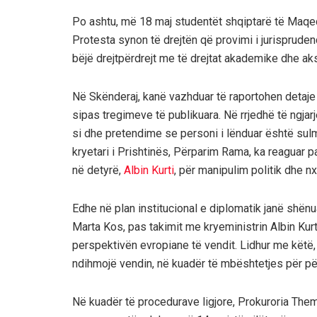
Po ashtu, më 18 maj studentët shqiptarë të Maqedo
Protesta synon të drejtën që provimi i jurispruden
bëjë drejtpërdrejt me të drejtat akademike dhe a
Në Skënderaj, kanë vazhduar të raportohen detaje 
sipas tregimeve të publikuara. Në rrjedhë të ngjarj
si dhe pretendime se personi i lënduar është sulmu
kryetari i Prishtinës, Përparim Rama, ka reaguar 
në detyrë,
Albin Kurti
, për manipulim politik dhe n
Edhe në plan institucional e diplomatik janë shë
Marta Kos, pas takimit me kryeministrin Albin Kur
perspektivën evropiane të vendit. Lidhur me këtë,
ndihmojë vendin, në kuadër të mbështetjes për përp
Në kuadër të procedurave ligjore, Prokuroria The