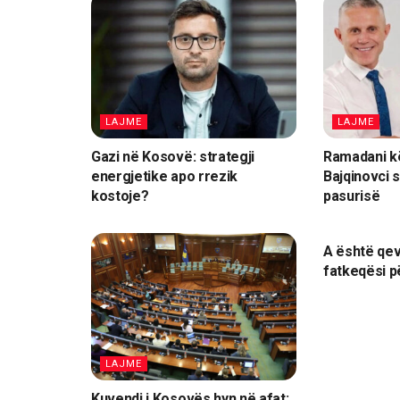
LAJME
LAJME
Gazi në Kosovë: strategji
Ramadani kë
energjetike apo rrezik
Bajqinovci s
kostoje?
pasurisë
LAJME
A është qev
fatkeqësi 
LAJME
Kuvendi i Kosovës hyn në afat: