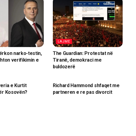
LAJME
rkon narko-testin,
The Guardian: Protestat në
hton verifikimin e
Tiranë, demokraci me
buldozerë
LAJME
eria e Kurtit
Richard Hammond shfaqet me
për Kosovën?
partneren e re pas divorcit