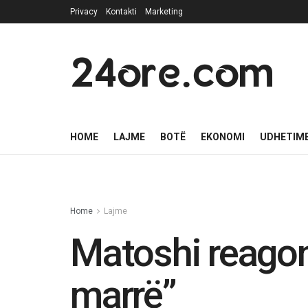
Privacy
Kontakti
Marketing
24ore.com
HOME
LAJME
BOTË
EKONOMI
UDHETIM
Home
Lajme
Matoshi reagon 
marrë”