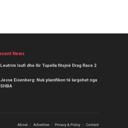
ecent News
Leutrim Isufi dhe Ilir Tupella fitojnë Drag Race 2
Jesse Eisenberg: Nuk planifikon të largohet nga
SHBA
About
Advertise
Privacy & Policy
Contact