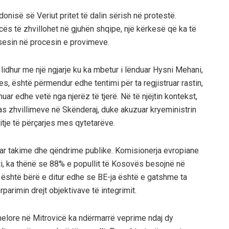
nisë së Veriut pritet të dalin sërish në protestë.
cës të zhvillohet në gjuhën shqipe, një kërkesë që ka të
ksesin në procesin e provimeve.
lidhur me një ngjarje ku ka mbetur i lënduar Hysni Mehani,
es, është përmendur edhe tentimi për ta regjistruar rastin,
ar edhe vetë nga njerëz të tjerë. Në të njëjtin kontekst,
pas zhvillimeve në Skënderaj, duke akuzuar kryeministrin
xitje të përçarjes mes qytetarëve.
nuar takime dhe qëndrime publike. Komisionerja evropiane
ti, ka thënë se 88% e popullit të Kosovës besojnë në
 është bërë e ditur edhe se BE-ja është e gatshme ta
arimin drejt objektivave të integrimit.
melore në Mitrovicë ka ndërmarrë veprime ndaj dy