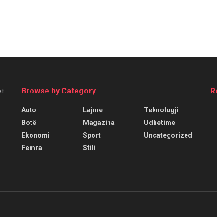
Browse by Category
R
at
Auto
Lajme
Teknologji
Botë
Magazina
Udhetime
Ekonomi
Sport
Uncategorized
Femra
Stili