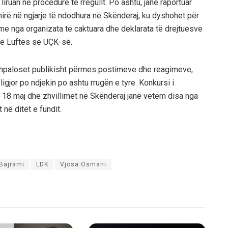
iruan në procedurë të rregullt. Po ashtu, janë raportuar
shirë në ngjarje të ndodhura në Skënderaj, ku dyshohet për
ime nga organizata të caktuara dhe deklarata të drejtuesve
 të Luftës së UÇK-së.
 shpaloset publikisht përmes postimeve dhe reagimeve,
 ligjor po ndjekin po ashtu rrugën e tyre. Konkursi i
ë 18 maj dhe zhvillimet në Skënderaj janë vetëm disa nga
 në ditët e fundit.
Bajrami
LDK
Vjosa Osmani