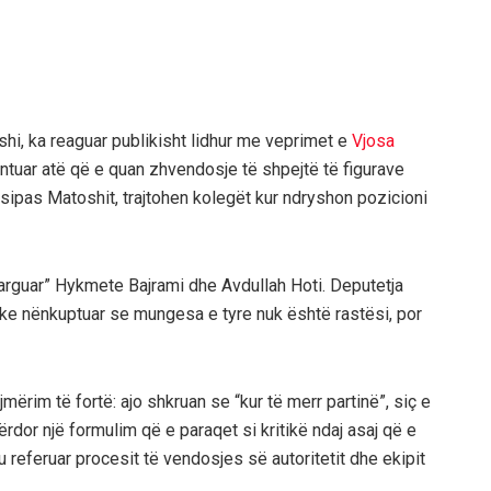
shi, ka reaguar publikisht lidhur me veprimet e
Vjosa
ntuar atë që e quan zhvendosje të shpejtë të figurave
 sipas Matoshit, trajtohen kolegët kur ndryshon pozicioni
larguar” Hykmete Bajrami dhe Avdullah Hoti. Deputetja
uke nënkuptuar se mungesa e tyre nuk është rastësi, por
rim të fortë: ajo shkruan se “kur të merr partinë”, siç e
 përdor një formulim që e paraqet si kritikë ndaj asaj që e
 referuar procesit të vendosjes së autoritetit dhe ekipit