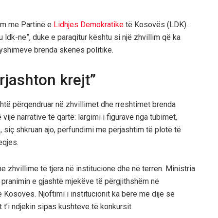
lim me Partinë e
Lidhjes Demokratike
të Kosovës (LDK).
 ldk-ne”, duke e paraqitur kështu si një zhvillim që ka
ndryshimeve brenda skenës politike.
rjashton krejt”
htë përqendruar në zhvillimet dhe rreshtimet brenda
ijë narrative të qartë: largimi i figurave nga tubimet,
siç shkruan ajo, përfundimi me përjashtim të plotë të
eqjes.
e zhvillime të tjera në institucione dhe në terren. Ministria
r pranimin e gjashtë mjekëve të përgjithshëm në
Kosovës. Njoftimi i institucionit ka bërë me dije se
 t’i ndjekin sipas kushteve të konkursit.