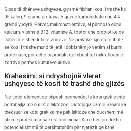
Sipas të dhënave ushqyese, gjysmë filxhani kosi i trashë ka
95 kalori, 9 gramë proteina, 5 gramë karbohidrate dhe 4.4
gramë yndyrë. Përveç makronutrientëve, ai përmban edhe
kalcium, vitaminë B12, vitaminë A, fosfor dhe probiotikë që
lidhen me shëndetin e zorrëve. Në praktikë, kjo do të thotë
se kosi i trashë mund të jetë i dobishëm jo vetëm si burim
proteinash, por edhe si produkt që mbështet mikroflorën e
zorrëve përmes kulturave aktive.
Krahasimi: si ndryshojnë vlerat
ushqyese të kosit të trashë dhe gjizës
Një tjetër element që shpesh përmendet te kosi grek është
përmbajtja më e ulët e laktozës. Dietologia Jamie Baham ka
theksuar se kosi grek ka më pak laktozë dhe dukshëm më
shumë proteina sesa kosi tradicional. Kjo e bën produktin
potencialisht më të përshtatshëm për njerëzit që kanë