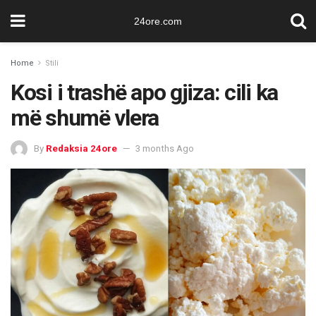
24ore.com
Home
Stili
Kosi i trashë apo gjiza: cili ka
më shumë vlera
By
Redaksia 24ore
3 months Ago