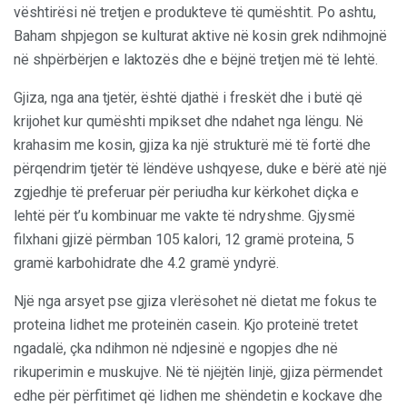
vështirësi në tretjen e produkteve të qumështit. Po ashtu,
Baham shpjegon se kulturat aktive në kosin grek ndihmojnë
në shpërbërjen e laktozës dhe e bëjnë tretjen më të lehtë.
Gjiza, nga ana tjetër, është djathë i freskët dhe i butë që
krijohet kur qumështi mpikset dhe ndahet nga lëngu. Në
krahasim me kosin, gjiza ka një strukturë më të fortë dhe
përqendrim tjetër të lëndëve ushqyese, duke e bërë atë një
zgjedhje të preferuar për periudha kur kërkohet diçka e
lehtë për t’u kombinuar me vakte të ndryshme. Gjysmë
filxhani gjizë përmban 105 kalori, 12 gramë proteina, 5
gramë karbohidrate dhe 4.2 gramë yndyrë.
Një nga arsyet pse gjiza vlerësohet në dietat me fokus te
proteina lidhet me proteinën casein. Kjo proteinë tretet
ngadalë, çka ndihmon në ndjesinë e ngopjes dhe në
rikuperimin e muskujve. Në të njëjtën linjë, gjiza përmendet
edhe për përfitimet që lidhen me shëndetin e kockave dhe