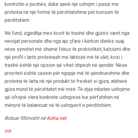
kontrollin e peshës, duke qenë një ushqim i pasur me
proteina në një formë të përshtatshme për konsum të
përditshëm.
Në fund, zgjedhja mes kosit të trashë dhe gjizës varet nga
nevojat personale dhe nga ajo çfarë i kërkon dietës suaj:
nëse synohet më shumë fokus te probiotikët, kalciumi dhe
një profil i lartë proteinash me laktozë më të ulët, kosi i
trashë është një opsion që vihet shpesh në qendër. Nëse
prioriteti është casein për ngopje më të qëndrueshme dhe
proteina të larta në një produkt të freskët si gjiza, atëherë
gjiza mund të përshtatet më mirë. Të dyja mbeten ushqime
që ofrojnë vlera konkrete ushqyese kur përfshihen në
mënyrë të balancuar në të ushqyerit e përditshëm.
Botuar fillimisht në
Koha.net
C
Stili
a