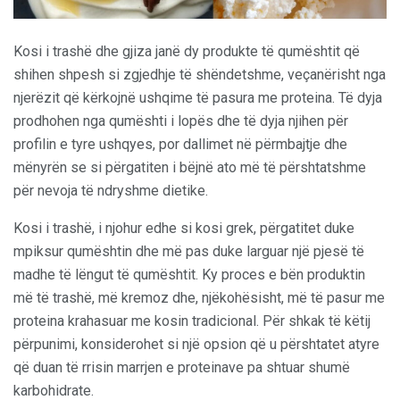
Kosi i trashë dhe gjiza janë dy produkte të qumështit që
shihen shpesh si zgjedhje të shëndetshme, veçanërisht nga
njerëzit që kërkojnë ushqime të pasura me proteina. Të dyja
prodhohen nga qumështi i lopës dhe të dyja njihen për
profilin e tyre ushqyes, por dallimet në përmbajtje dhe
mënyrën se si përgatiten i bëjnë ato më të përshtatshme
për nevoja të ndryshme dietike.
Kosi i trashë, i njohur edhe si kosi grek, përgatitet duke
mpiksur qumështin dhe më pas duke larguar një pjesë të
madhe të lëngut të qumështit. Ky proces e bën produktin
më të trashë, më kremoz dhe, njëkohësisht, më të pasur me
proteina krahasuar me kosin tradicional. Për shkak të këtij
përpunimi, konsiderohet si një opsion që u përshtatet atyre
që duan të rrisin marrjen e proteinave pa shtuar shumë
karbohidrate.