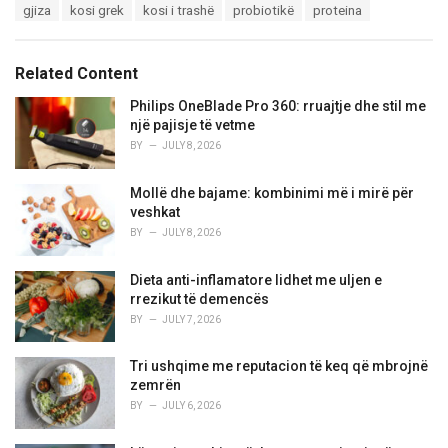
T
gjiza
kosi grek
kosi i trashë
probiotikë
proteina
t
a
e
g
g
s
o
Related Content
:
r
i
Philips OneBlade Pro 360: rruajtje dhe stil me
e
një pajisje të vetme
s
BY
JULY 8, 2026
:
Mollë dhe bajame: kombinimi më i mirë për
veshkat
BY
JULY 8, 2026
Dieta anti-inflamatore lidhet me uljen e
rrezikut të demencës
BY
JULY 7, 2026
Tri ushqime me reputacion të keq që mbrojnë
zemrën
BY
JULY 6, 2026