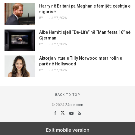
Harry në Britani pa Meghan e fëmijët: çështja e
sigurisë
BY
JULY 7, 2026
Albe Hamiti sjell “De-Life” në “Manifesta 16” në
Gjermani
BY
JULY 7, 2026
Aktorja virtuale Tilly Norwood merr rolin e
parë në Hollywood
BY
JULY 7, 2026
BACK TO TOP
© 2024
24ore.com
Exit mobile version