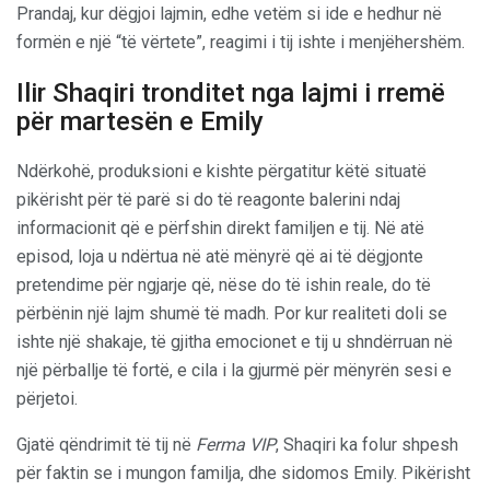
Prandaj, kur dëgjoi lajmin, edhe vetëm si ide e hedhur në
formën e një “të vërtete”, reagimi i tij ishte i menjëhershëm.
Ilir Shaqiri tronditet nga lajmi i rremë
për martesën e Emily
Ndërkohë, produksioni e kishte përgatitur këtë situatë
pikërisht për të parë si do të reagonte balerini ndaj
informacionit që e përfshin direkt familjen e tij. Në atë
episod, loja u ndërtua në atë mënyrë që ai të dëgjonte
pretendime për ngjarje që, nëse do të ishin reale, do të
përbënin një lajm shumë të madh. Por kur realiteti doli se
ishte një shakaje, të gjitha emocionet e tij u shndërruan në
një përballje të fortë, e cila i la gjurmë për mënyrën sesi e
përjetoi.
Gjatë qëndrimit të tij në
Ferma VIP
, Shaqiri ka folur shpesh
për faktin se i mungon familja, dhe sidomos Emily. Pikërisht