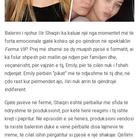
Balerini i njohur Ilir Shaqiri ka kaluar një nga momentet më të
forta emocionale gjatë kohës që po qëndron në spektaklin
Ferma VIP
. Prej më shumë se dy muajsh pjesë e formatit, ai
ka folur shpesh për mallin që ndjen për familjen dhe,
veçanërisht, për vajzën e tij, Emily, për të cilën nuk i fsheh
ndjenjat. Emily përbën “pikat” më të ndjeshme të tij dhe, në
çdo rast kur përmendet ajo, Iliri nuk arrin të qëndrojë
indiferent.
Gjatë javëve në fermë, Shaqiri është përballur me sfida të
ndryshme të produksionit, por këtë herë reagimi i tij ishte
krejt i papritur. Në episodin e së hënës, produksioni vendosi
ta nxiste balerinin duke e vënë përballë disa lajmeve të
rreme, të cilat ishin përgatitur si pjesë e një shakaje. Qëllimi