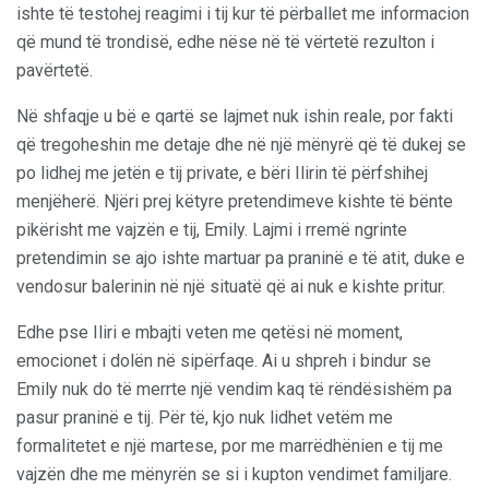
ishte të testohej reagimi i tij kur të përballet me informacion
që mund të trondisë, edhe nëse në të vërtetë rezulton i
pavërtetë.
Në shfaqje u bë e qartë se lajmet nuk ishin reale, por fakti
që tregoheshin me detaje dhe në një mënyrë që të dukej se
po lidhej me jetën e tij private, e bëri Ilirin të përfshihej
menjëherë. Njëri prej këtyre pretendimeve kishte të bënte
pikërisht me vajzën e tij, Emily. Lajmi i rremë ngrinte
pretendimin se ajo ishte martuar pa praninë e të atit, duke e
vendosur balerinin në një situatë që ai nuk e kishte pritur.
Edhe pse Iliri e mbajti veten me qetësi në moment,
emocionet i dolën në sipërfaqe. Ai u shpreh i bindur se
Emily nuk do të merrte një vendim kaq të rëndësishëm pa
pasur praninë e tij. Për të, kjo nuk lidhet vetëm me
formalitetet e një martese, por me marrëdhënien e tij me
vajzën dhe me mënyrën se si i kupton vendimet familjare.