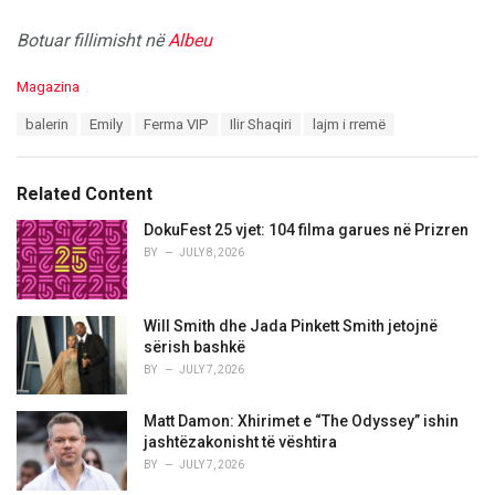
Botuar fillimisht në
Albeu
C
Magazina
a
T
balerin
Emily
Ferma VIP
Ilir Shaqiri
lajm i rremë
t
a
e
g
g
s
o
Related Content
:
r
i
DokuFest 25 vjet: 104 filma garues në Prizren
e
BY
JULY 8, 2026
s
:
Will Smith dhe Jada Pinkett Smith jetojnë
sërish bashkë
BY
JULY 7, 2026
Matt Damon: Xhirimet e “The Odyssey” ishin
jashtëzakonisht të vështira
BY
JULY 7, 2026