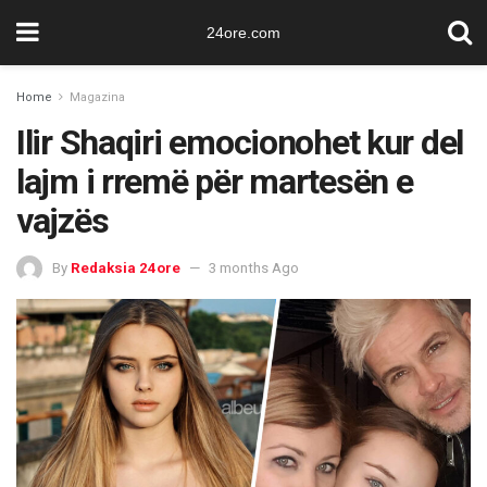
24ore.com
Home
Magazina
Ilir Shaqiri emocionohet kur del
lajm i rremë për martesën e
vajzës
By
Redaksia 24ore
3 months Ago