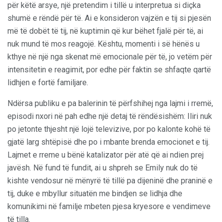
për këtë arsye, një pretendim i tillë u interpretua si diçka
shumë e rëndë për të. Ai e konsideron vajzën e tij si pjesën
më të dobët të tij, në kuptimin që kur bëhet fjalë për të, ai
nuk mund të mos reagojë. Kështu, momenti i së hënës u
kthye në një nga skenat më emocionale për të, jo vetëm për
intensitetin e reagimit, por edhe për faktin se shfaqte qartë
lidhjen e fortë familjare.
Ndërsa publiku e pa balerinin të përfshihej nga lajmi i rremë,
episodi nxori në pah edhe një detaj të rëndësishëm: Iliri nuk
po jetonte thjesht një lojë televizive, por po kalonte kohë të
gjatë larg shtëpisë dhe po i mbante brenda emocionet e tij.
Lajmet e rreme u bënë katalizator për atë që ai ndien prej
javësh. Në fund të fundit, ai u shpreh se Emily nuk do të
kishte vendosur në mënyrë të tillë pa dijeninë dhe praninë e
tij, duke e mbyllur situatën me bindjen se lidhja dhe
komunikimi në familje mbeten pjesa kryesore e vendimeve
të tilla.