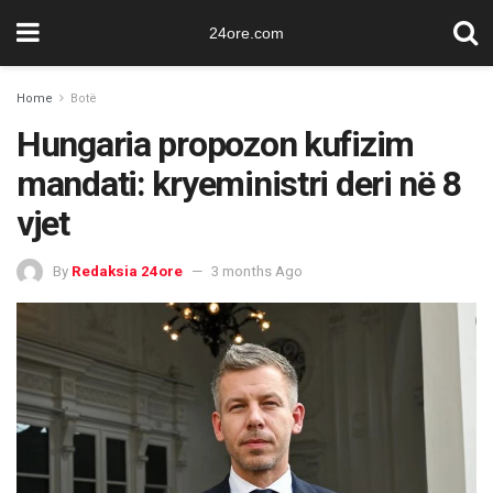
24ore.com
Home
Botë
Hungaria propozon kufizim
mandati: kryeministri deri në 8
vjet
By
Redaksia 24ore
3 months Ago