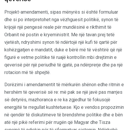
Projekt-amendamenti, sipas mënyrës si është formuluar
dhe si po interpretohet nga vëzhguesit politikë, synon të
krijojë një pengesë reale për mundësinë e rikthimit të
Orbanit në postin e kryeministrit. Me një tavan prej tetë
vjetësh, ndryshimi synon të ndërtojë një kufi të qartë për
kohëzgjatjen e mandatit, duke e bërë më të vështirë që një
figurë e vetme politike të ruajë kontrollin mbi drejtimin e
qeverisë për një periudhë të gjatë, pa ndërprerje dhe pa një
rotacion më të shpejtë.
Dorëzimi i amendamentit të mërkurën shënon edhe ritmin e
hershëm të qeverisë së re: më pak se një javë pas marrjes
së detyrës, mazhoranca e re ka zgjedhur të fokusojë
energjitë te rregullat kushtetuese. Kjo e vendos propozimin
në qendër të diskutimeve të brendshme politike dhe e bën
atë një pikë referimi për rrugën që Magyar dhe Tisza
synojnë të ndjekin për të riformatuar sistemin. Ndërkohë,