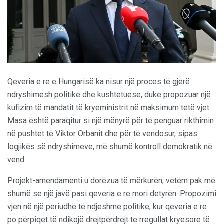
Qeveria e re e Hungarisë ka nisur një proces të gjerë
ndryshimesh politike dhe kushtetuese, duke propozuar një
kufizim të mandatit të kryeministrit në maksimum tetë vjet.
Masa është paraqitur si një mënyrë për të penguar rikthimin
në pushtet të Viktor Orbanit dhe për të vendosur, sipas
logjikës së ndryshimeve, më shumë kontroll demokratik në
vend.
Projekt-amendamenti u dorëzua të mërkurën, vetëm pak më
shumë se një javë pasi qeveria e re mori detyrën. Propozimi
vjen në një periudhë të ndjeshme politike, kur qeveria e re
po përpiqet të ndikojë drejtpërdrejt te rregullat kryesore të