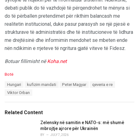
debati publik do të vazhdojë të përqendrohet te mënyra si
do të përballen pretendimet për rikthim balancash me
realitetin institucional, duke pasur parasysh se një pjesë e
strukturave të administratës dhe të institucioneve të lidhura
me drejtësinë dhe informimin mendohet se mbeten ende
nën ndikimin e rrjeteve të ngritura gjatë viteve të Fidesz.
Botuar fillimisht në
Koha.net
C
Botë
a
T
Hungari
kufizim mandati
Peter Magyar
qeveria e re
t
a
e
Viktor Orban
g
g
s
o
:
r
Related Content
i
e
Zelensky në samitin e NATO-s: më shumë
s
mbrojtje ajrore për Ukrainën
:
BY
JULY 7, 2026