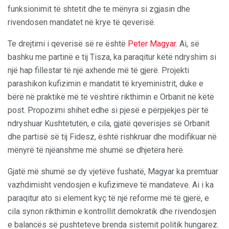
funksionimit të shtetit dhe te mënyra si zgjasin dhe
rivendosen mandatet në krye të qeverisë.
Te drejtimi i qeverisë së re është
Peter Magyar
. Ai, së
bashku me partinë e tij Tisza, ka paraqitur këtë ndryshim si
një hap fillestar të një axhende më të gjerë. Projekti
parashikon kufizimin e mandatit të kryeministrit, duke e
bërë në praktikë më të vështirë rikthimin e Orbanit në këtë
post. Propozimi shihet edhe si pjesë e përpjekjes për të
ndryshuar Kushtetutën, e cila, gjatë qeverisjes së Orbanit
dhe partisë së tij Fidesz, është rishkruar dhe modifikuar në
mënyrë të njëanshme më shumë se dhjetëra herë.
Gjatë më shumë se dy vjetëve fushatë, Magyar ka premtuar
vazhdimisht vendosjen e kufizimeve të mandateve. Ai i ka
paraqitur ato si element kyç të një reforme më të gjerë, e
cila synon rikthimin e kontrollit demokratik dhe rivendosjen
e balancës së pushteteve brenda sistemit politik hungarez.