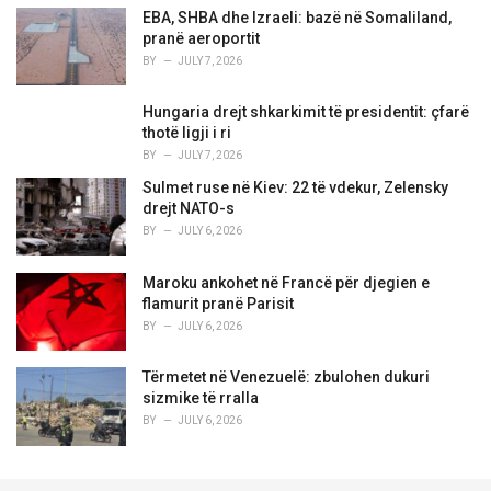
EBA, SHBA dhe Izraeli: bazë në Somaliland,
pranë aeroportit
BY
JULY 7, 2026
Hungaria drejt shkarkimit të presidentit: çfarë
thotë ligji i ri
BY
JULY 7, 2026
Sulmet ruse në Kiev: 22 të vdekur, Zelensky
drejt NATO-s
BY
JULY 6, 2026
Maroku ankohet në Francë për djegien e
flamurit pranë Parisit
BY
JULY 6, 2026
Tërmetet në Venezuelë: zbulohen dukuri
sizmike të rralla
BY
JULY 6, 2026