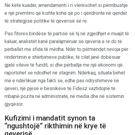
Në këtë kuadër, amendamenti i ri vlerësohet si përmbushje
e një premtimi që kishte kohë që po i qëndronte në qendër
të strategjisë politike të qeverisë së re.
Pas fitores bindëse të partisë së tij në zgjedhjet e muajit të
kaluar, analistët kanë paralajmëruar se qeveria e re do të
përballet me sfida të mëdha. Ndër to përmendet nevoja për
rindërtimin e shërbimeve publike, të cilat janë dobësuar
gjatë viteve të fundit, si dhe përballja me një ekonomi që
raportohet se ndodhet në stagnim. Ndërkaq, situata bëhet
më e ndërlikuar nga fakti se, edhe pas ndryshimeve në
qeveri, një pjesë e besnikëve të Fidesz vazhdojnë të
mbajnë pozita në administratë, në media dhe në sistemin
gjyqësor.
Kufizimi i mandatit synon ta
“ngushtojë” rikthimin në krye të
qeverisë