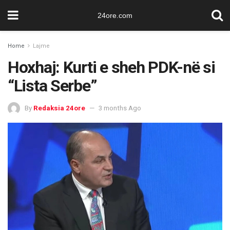
24ore.com
Home
Lajme
Hoxhaj: Kurti e sheh PDK-në si
“Lista Serbe”
By
Redaksia 24ore
3 months Ago