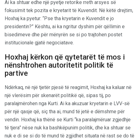
Ai ka shtuar edhe një pyetje retorike rreth arsyes së
fokusimit tek pozita e kryetarit të Kuvendit. Në këtë drejtim,
Hoxhaj ka pyetur: “Pse tha kryetarin e Kuvendit e jo
presidentin?” Kështu, ai ka ngritur dyshim për qëllimin e
bisedimeve dhe për mënyrën se si po trajtohen postet
institucionale gjatë negociatave.
Hoxhaj kërkon që qytetarët të mos i
nënshtrohen autoritetit politik të
partive
Ndërkaq, në një tjetër pjesë të reagimit, Hoxhaj ka kaluar në
një vlerësim për skenarët politikë që, sipas tij, po
paralajmërohen nga Kurti. Ai ka akuzuar kryetarin e LVV-së
për një qasje që, siç tha ai, mund të jetë e dëmshme për
vendin. Hoxhaj ka thënë se Kurti “ka paralajmëruar zgjedhje
të tjera” nëse nuk ka bashkëpunim politik, dhe ka shtuar se
nuk e di se si do të mund të zgjidhet situata në rast se do të