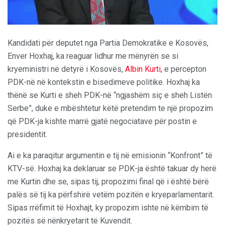
Kandidati për deputet nga Partia Demokratike e Kosovës,
Enver Hoxhaj, ka reaguar lidhur me mënyrën se si
kryeministri në detyrë i Kosovës,
Albin Kurti
, e percepton
PDK-në në kontekstin e bisedimeve politike. Hoxhaj ka
thënë se Kurti e sheh PDK-në “ngjashëm siç e sheh Listën
Serbe”, duke e mbështetur këtë pretendim te një propozim
që PDK-ja kishte marrë gjatë negociatave për postin e
presidentit.
Ai e ka paraqitur argumentin e tij në emisionin “Konfront” të
KTV-së. Hoxhaj ka deklaruar se PDK-ja është takuar dy herë
me Kurtin dhe se, sipas tij, propozimi final që i është bërë
palës së tij ka përfshirë vetëm pozitën e kryeparlamentarit.
Sipas rrëfimit të Hoxhajt, ky propozim ishte në këmbim të
pozitës së nënkryetarit të Kuvendit.