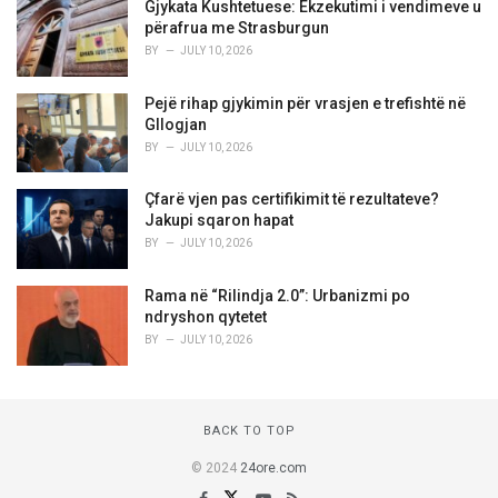
Gjykata Kushtetuese: Ekzekutimi i vendimeve u
përafrua me Strasburgun
BY
JULY 10, 2026
Pejë rihap gjykimin për vrasjen e trefishtë në
Gllogjan
BY
JULY 10, 2026
Çfarë vjen pas certifikimit të rezultateve?
Jakupi sqaron hapat
BY
JULY 10, 2026
Rama në “Rilindja 2.0”: Urbanizmi po
ndryshon qytetet
BY
JULY 10, 2026
BACK TO TOP
© 2024
24ore.com