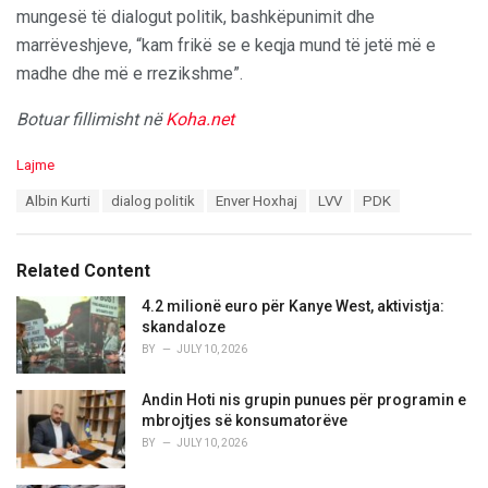
mungesë të dialogut politik, bashkëpunimit dhe
marrëveshjeve, “kam frikë se e keqja mund të jetë më e
madhe dhe më e rrezikshme”.
Botuar fillimisht në
Koha.net
C
Lajme
a
T
Albin Kurti
dialog politik
Enver Hoxhaj
LVV
PDK
t
a
e
g
g
s
o
Related Content
:
r
i
4.2 milionë euro për Kanye West, aktivistja:
e
skandaloze
s
BY
JULY 10, 2026
:
Andin Hoti nis grupin punues për programin e
mbrojtjes së konsumatorëve
BY
JULY 10, 2026