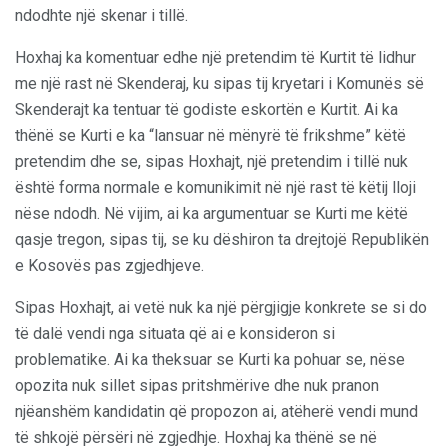
ndodhte një skenar i tillë.
Hoxhaj ka komentuar edhe një pretendim të Kurtit të lidhur
me një rast në Skenderaj, ku sipas tij kryetari i Komunës së
Skenderajt ka tentuar të godiste eskortën e Kurtit. Ai ka
thënë se Kurti e ka “lansuar në mënyrë të frikshme” këtë
pretendim dhe se, sipas Hoxhajt, një pretendim i tillë nuk
është forma normale e komunikimit në një rast të këtij lloji
nëse ndodh. Në vijim, ai ka argumentuar se Kurti me këtë
qasje tregon, sipas tij, se ku dëshiron ta drejtojë Republikën
e Kosovës pas zgjedhjeve.
Sipas Hoxhajt, ai vetë nuk ka një përgjigje konkrete se si do
të dalë vendi nga situata që ai e konsideron si
problematike. Ai ka theksuar se Kurti ka pohuar se, nëse
opozita nuk sillet sipas pritshmërive dhe nuk pranon
njëanshëm kandidatin që propozon ai, atëherë vendi mund
të shkojë përsëri në zgjedhje. Hoxhaj ka thënë se në