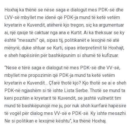
Hoxhaj ka thënë se nëse saga e dialogut mes PDK-së dhe
LVV-së mbyllet me idenë që PDK-ja mund të ketë vetëm
kryetarin e Kuvendit, atëherë kjo tregon, siç ka argumentuar
ai, një qasje të caktuar nga ana e Kurtit. Ai ka theksuar se ky
është “mesazhi” që, sipas tij, politikanët e lexojnë në atë
mënyrë, duke shtuar se Kurti, sipas interpretimit të Hoxhajt,
e sheh hapësirën për bashkëpunim si shumë të kufizuar.
“Nese e tërë saga e dialogut në mes PDK-së dhe VV-së,
mbyllet me propozimin që PDK-ja mund ta ketë vetëm
kryetarin e Kuvendit… Çfarë thotë kjo? Kjo thotë se ai e sheh
PDK-në ngjashëm si të ishte Lista Serbe. Thotë se mund ta
keni pozitën e kryetarit të Kuvendit, se jashtë vullnetit tim
mund të bashkëpunojë me ju, por nuk shoh kurrfarë hapësire
të vogël për dialog mes VV-së e PDK-së. Ky ishte mesazhi.
Ne si politikan e lexojmë kështu”, ka thënë Hoxhaj.