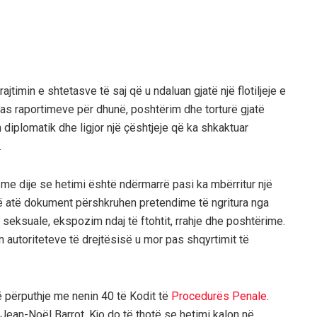
ajtimin e shtetasve të saj që u ndaluan gjatë një flotiljeje e
 pas raportimeve për dhunë, poshtërim dhe torturë gjatë
 diplomatik dhe ligjor një çështjeje që ka shkaktuar
.
 me dije se hetimi është ndërmarrë pasi ka mbërritur një
 Në atë dokument përshkruhen pretendime të ngritura nga
seksuale, ekspozim ndaj të ftohtit, rrahje dhe poshtërime.
n autoriteteve të drejtësisë u mor pas shqyrtimit të
në përputhje me nenin 40 të Kodit të
Procedurës Penale
.
 Jean-Noël Barrot. Kjo do të thotë se hetimi kalon në