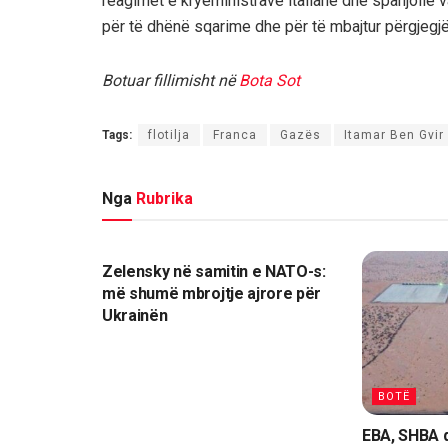
reagimet e kryeministrave italianë dhe spanjollë v
për të dhënë sqarime dhe për të mbajtur përgjegjësi
Botuar fillimisht në
Bota Sot
Tags:
flotilja
Franca
Gazës
Itamar Ben Gvir
Nga
Rubrika
BOTË
Zelensky në samitin e NATO-s:
më shumë mbrojtje ajrore për
Ukrainën
BOTË
EBA, SHBA d