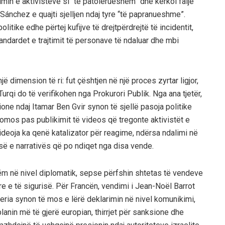
jtimin e aktivistëve si “të patolerueshëm” dhe kërkoi falje
 Sánchez e quajti sjelljen ndaj tyre “të papranueshme”.
itike edhe përtej kufijve të drejtpërdrejtë të incidentit,
andardet e trajtimit të personave të ndaluar dhe mbi
ë dimension të ri: fut çështjen në një proces zyrtar ligjor,
urqi do të verifikohen nga Prokurori Publik. Nga ana tjetër,
one ndaj Itamar Ben Gvir synon të sjellë pasoja politike
domos pas publikimit të videos që tregonte aktivistët e
videoja ka qenë katalizator për reagime, ndërsa ndalimi në
së e narrativës që po ndiqet nga disa vende.
hëm në nivel diplomatik, sepse përfshin shtetas të vendeve
re e të sigurisë. Për Francën, vendimi i Jean-Noël Barrot
veria synon të mos e lërë deklarimin në nivel komunikimi,
lanin më të gjerë europian, thirrjet për sanksione dhe