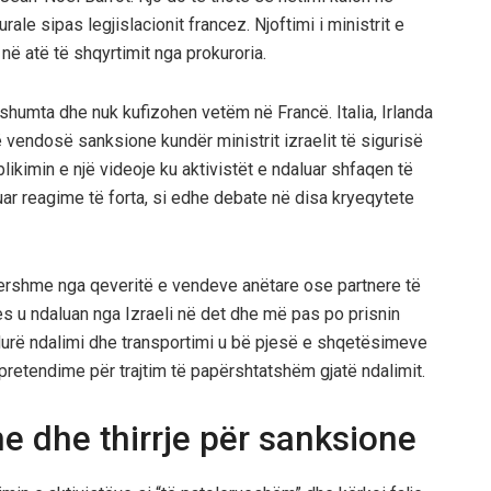
ale sipas legjislacionit francez. Njoftimi i ministrit e
në atë të shqyrtimit nga prokuroria.
umta dhe nuk kufizohen vetëm në Francë. Italia, Irlanda
 vendosë sanksione kundër ministrit izraelit të sigurisë
ikimin e një videoje ku aktivistët e ndaluar shfaqen të
uar reagime të forta, si edhe debate në disa kryeqytete
ershme nga qeveritë e vendeve anëtare ose partnere të
ljes u ndaluan nga Izraeli në det dhe më pas po prisnin
edurë ndalimi dhe transportimi u bë pjesë e shqetësimeve
retendime për trajtim të papërshtatshëm gjatë ndalimit.
time dhe thirrje për sanksione