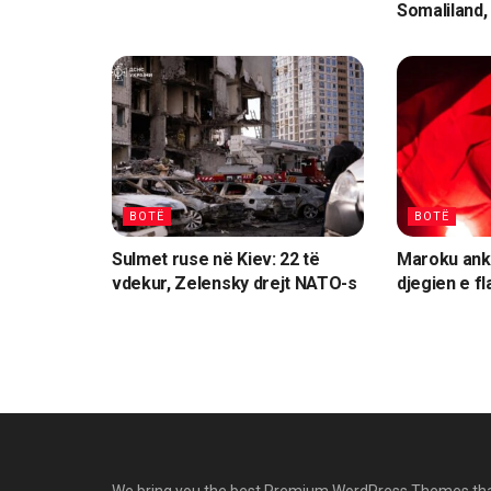
Somaliland,
BOTË
BOTË
Sulmet ruse në Kiev: 22 të
Maroku ank
vdekur, Zelensky drejt NATO-s
djegien e fl
We bring you the best Premium WordPress Themes th