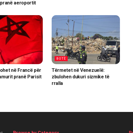
 pranë aeroportit
BOTË
ohet në Francë për
Tërmetet në Venezuelë:
amurit pranë Parisit
zbulohen dukuri sizmike të
rralla
Browse by Category
R
at