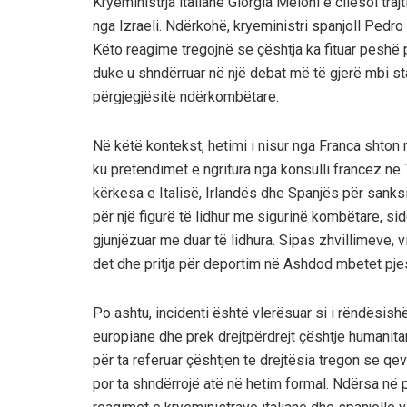
Kryeministrja italiane Giorgia Meloni e cilësoi tra
nga Izraeli. Ndërkohë, kryeministri spanjoll Pedro
Këto reagime tregojnë se çështja ka fituar peshë pol
duke u shndërruar në një debat më të gjerë mbi st
përgjegjësitë ndërkombëtare.
Në këtë kontekst, hetimi i nisur nga Franca shton nj
ku pretendimet e ngritura nga konsulli francez në T
kërkesa e Italisë, Irlandës dhe Spanjës për sanksi
për një figurë të lidhur me sigurinë kombëtare, si
gjunjëzuar me duar të lidhura. Sipas zhvillimeve, 
det dhe pritja për deportim në Ashdod mbetet pje
Po ashtu, incidenti është vlerësuar si i rëndësis
europiane dhe prek drejtpërdrejt çështje humanita
për ta referuar çështjen te drejtësia tregon se qe
por ta shndërrojë atë në hetim formal. Ndërsa në p