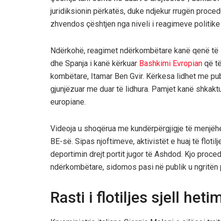
juridiksionin përkatës, duke ndjekur rrugën procedur
zhvendos çështjen nga niveli i reagimeve politike 
Ndërkohë, reagimet ndërkombëtare kanë qenë të sh
dhe Spanja i kanë kërkuar
Bashkimi Evropian
që të
kombëtare, Itamar Ben Gvir. Kërkesa lidhet me publ
gjunjëzuar me duar të lidhura. Pamjet kanë shkakt
europiane.
Videoja u shoqërua me kundërpërgjigje të menjëh
BE-së. Sipas njoftimeve, aktivistët e huaj të floti
deportimin drejt portit jugor të Ashdod. Kjo proc
ndërkombëtare, sidomos pasi në publik u ngritën p
Rasti i flotiljes sjell he