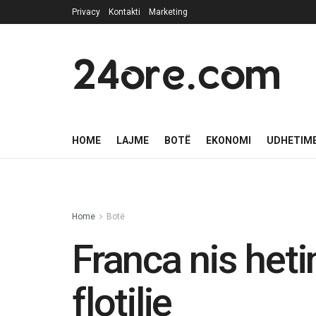
Privacy
Kontakti
Marketing
24ore.com
HOME
LAJME
BOTË
EKONOMI
UDHETIM
Home
Botë
Franca nis heti
flotilje