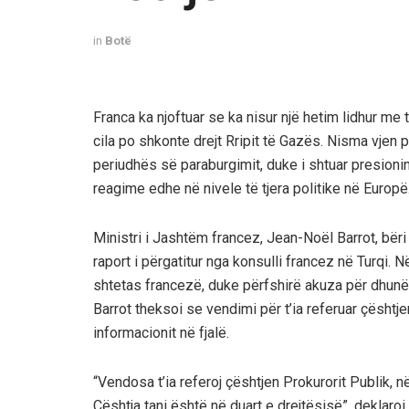
in
Botë
Franca ka njoftuar se ka nisur një hetim lidhur me tr
cila po shkonte drejt Rripit të Gazës. Nisma vjen
periudhës së paraburgimit, duke i shtuar presionin
reagime edhe në nivele të tjera politike në Europë
Ministri i Jashtëm francez, Jean-Noël Barrot, bëri
raport i përgatitur nga konsulli francez në Turqi.
shtetas francezë, duke përfshirë akuza për dhunë 
Barrot theksoi se vendimi për t’ia referuar çështje
informacionit në fjalë.
“Vendosa t’ia referoj çështjen Prokurorit Publik, 
Çështja tani është në duart e drejtësisë”, deklaroi