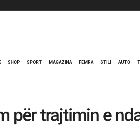
E
SHOP
SPORT
MAGAZINA
FEMRA
STILI
AUTO
T
m për trajtimin e nd