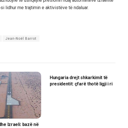
azhdojnë të ushqejnë presionin ndaj autoriteteve izraelite
 lidhur me trajtimin e aktivistëve të ndaluar.
Jean-Noël Barrot
BOTË
Hungaria drejt shkarkimit të
presidentit: çfarë thotë ligji i ri
he Izraeli: bazë në