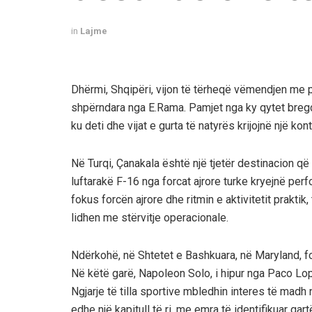
in
Lajme
Dhërmi, Shqipëri, vijon të tërheqë vëmendjen me
shpërndara nga E.Rama. Pamjet nga ky qytet bregde
ku deti dhe vijat e gurta të natyrës krijojnë një k
Në Turqi, Çanakala është një tjetër destinacion që 
luftarakë F-16 nga forcat ajrore turke kryejnë perfo
fokus forcën ajrore dhe ritmin e aktivitetit prakti
lidhen me stërvitje operacionale.
Ndërkohë, në Shtetet e Bashkuara, në Maryland, f
Në këtë garë, Napoleon Solo, i hipur nga Paco Lopez
Ngjarje të tilla sportive mbledhin interes të madh
edhe një kapitull të ri, me emra të identifikuar qa