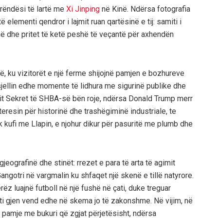
rëndësi të lartë me
Xi Jinping
në Kinë. Ndërsa fotografia
të elementi qendror i lajmit ruan qartësinë e tij: samiti i
inë dhe pritet të ketë peshë të veçantë për axhendën
ë, ku vizitorët e një ferme shijojnë pamjen e bozhureve
 sjellin edhe momente të lidhura me sigurinë publike dhe
bimit Sekret të SHBA-së bën roje, ndërsa Donald Trump merr
teresin për historinë dhe trashëgiminë industriale, te
ak kufi me Llapin, e njohur dikur për pasuritë me plumb dhe
eografinë dhe stinët: rrezet e para të arta të agimit
angotri në vargmalin ku shfaqet një skenë e tillë natyrore.
rëz luajnë futboll në një fushë në çati, duke treguar
rti gjen vend edhe në skema jo të zakonshme. Në vijim, në
ë pamje me bukuri që zgjat përjetësisht, ndërsa