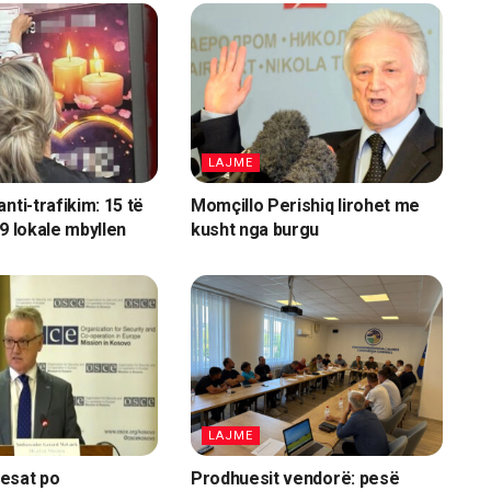
LAJME
nti-trafikim: 15 të
Momçillo Perishiq lirohet me
19 lokale mbyllen
kusht nga burgu
LAJME
esat po
Prodhuesit vendorë: pesë