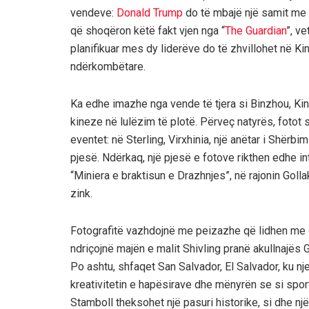
vendeve:
Donald Trump
do të mbajë një samit me 
që shoqëron këtë fakt vjen nga “
The Guardian
”, ve
planifikuar mes dy liderëve do të zhvillohet në K
ndërkombëtare.
Ka edhe imazhe nga vende të tjera si Binzhou, Kin
kineze në lulëzim të plotë. Përveç natyrës, fotot
eventet: në Sterling, Virxhinia, një anëtar i Shër
pjesë. Ndërkaq, një pjesë e fotove rikthen edhe in
“Miniera e braktisun e Drazhnjes”, në rajonin Goll
zink.
Fotografitë vazhdojnë me peizazhe që lidhen me gj
ndriçojnë majën e malit Shivling pranë akullnajës G
Po ashtu, shfaqet San Salvador, El Salvador, ku nje
kreativitetin e hapësirave dhe mënyrën se si spo
Stamboll theksohet një pasuri historike, si dhe nj