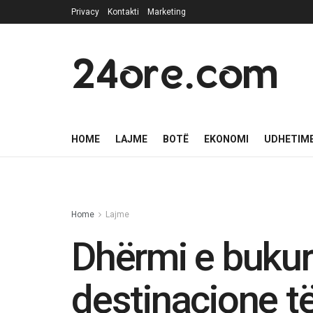
Privacy
Kontakti
Marketing
24ore.com
HOME
LAJME
BOTË
EKONOMI
UDHETIM
Home
Lajme
Dhërmi e bukur
destinacione t