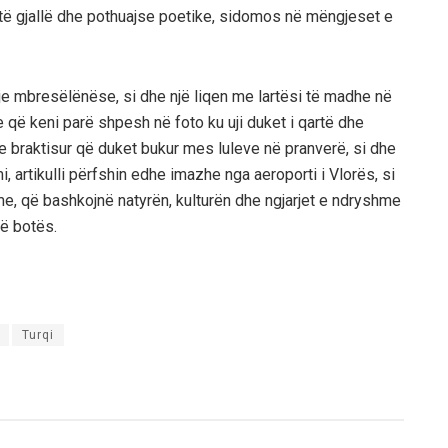
e të gjallë dhe pothuajse poetike, sidomos në mëngjeset e
je mbresëlënëse, si dhe një liqen me lartësi të madhe në
 që keni parë shpesh në foto ku uji duket i qartë dhe
i e braktisur që duket bukur mes luleve në pranverë, si dhe
, artikulli përfshin edhe imazhe nga aeroporti i Vlorës, si
e, që bashkojnë natyrën, kulturën dhe ngjarjet e ndryshme
të botës.
Turqi