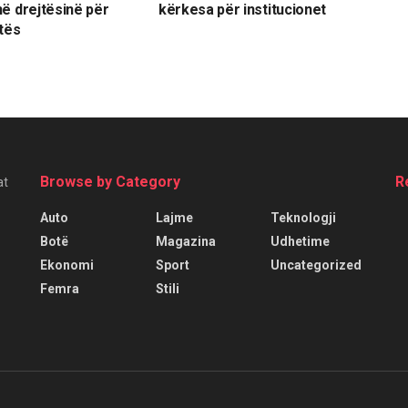
ë drejtësinë për
kërkesa për institucionet
ftës
Browse by Category
R
at
Auto
Lajme
Teknologji
Botë
Magazina
Udhetime
Ekonomi
Sport
Uncategorized
Femra
Stili