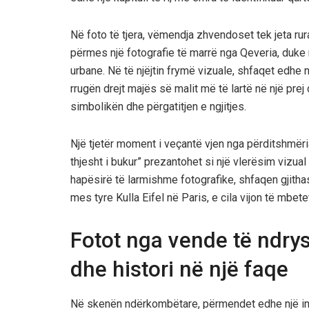
Në foto të tjera, vëmendja zhvendoset tek jeta rur
përmes një fotografie të marrë nga Qeveria, duke 
urbane. Në të njëjtin frymë vizuale, shfaqet edhe
rrugën drejt majës së malit më të lartë në një pre
simbolikën dhe përgatitjen e ngjitjes.
Një tjetër moment i veçantë vjen nga përditshmëria
thjesht i bukur” prezantohet si një vlerësim vizual 
hapësirë të larmishme fotografike, shfaqen gjith
mes tyre Kulla Eifel në Paris, e cila vijon të mbe
Fotot nga vende të ndrys
dhe histori në një faqe
Në skenën ndërkombëtare, përmendet edhe një in