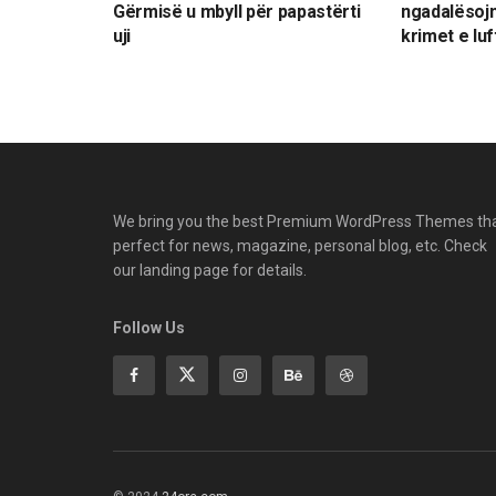
Gërmisë u mbyll për papastërti
ngadalësojn
uji
krimet e lu
We bring you the best Premium WordPress Themes th
perfect for news, magazine, personal blog, etc. Check
our landing page for details.
Follow Us