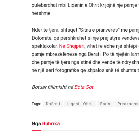
pulëbardhat mbi Liqenin e Ohrit krijojnë një pamj
hershme.
Ndër të tjera, shfaqet “Sitna e pranverës” me pam
Dolomite, që përshkruhet si një prej atyre vendeve
spektakolar.
Në Shqipëri
, vihet re edhe një shtëp
pamje mbresëlënëse nga Berati. Po të njëjtën larmi
dhe pamje të tjera nga stinë dhe vende të ndryshm
në një seri fotografike që shpalos anë të shumta 
Botuar fillimisht në
Bota Sot
Tags:
Dhërmi
Liqeni i Ohrit
Paris
Preakness
Nga
Rubrika