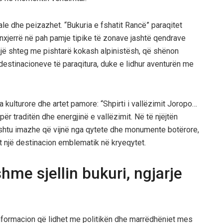
ale dhe peizazhet. “Bukuria e fshatit Rancë” paraqitet
nxjerrë në pah pamje tipike të zonave jashtë qendrave
 një shteg me pishtarë kokash alpinistësh, që shënon
j destinacioneve të paraqitura, duke e lidhur aventurën me
 kulturore dhe artet pamore: “Shpirti i vallëzimit Joropo…
për traditën dhe energjinë e vallëzimit. Në të njëjtën
ashtu imazhe që vijnë nga qytete dhe monumente botërore,
tet një destinacion emblematik në kryeqytet.
hme sjellin bukuri, ngjarje
formacion që lidhet me politikën dhe marrëdhëniet mes