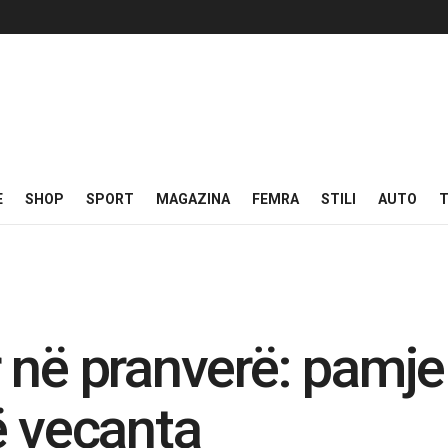
E
SHOP
SPORT
MAGAZINA
FEMRA
STILI
AUTO
T
 në pranverë: pamje
ë veçanta