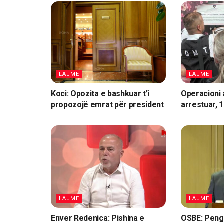
LAJME
LAJME
Koci: Opozita e bashkuar t’i
Operacioni a
propozojë emrat për president
arrestuar, 
LAJME
LAJME
Enver Redenica: Pishina e
OSBE: Peng