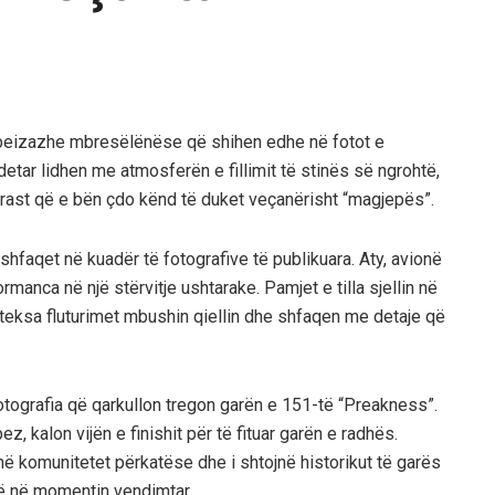
 peizazhe mbresëlënëse që shihen edhe në fotot e
tar lidhen me atmosferën e fillimit të stinës së ngrohtë,
ontrast që e bën çdo kënd të duket veçanërisht “magjepës”.
shfaqet në kuadër të fotografive të publikuara. Aty, avionë
rmanca në një stërvitje ushtarake. Pamjet e tilla sjellin në
k, teksa fluturimet mbushin qiellin dhe shfaqen me detaje që
otografia që qarkullon tregon garën e 151-të “Preakness”.
, kalon vijën e finishit për të fituar garën e radhës.
 në komunitetet përkatëse dhe i shtojnë historikut të garës
rtë në momentin vendimtar.