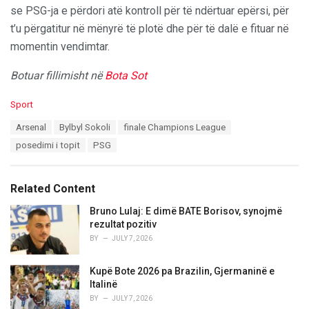
se PSG-ja e përdori atë kontroll për të ndërtuar epërsi, për
t’u përgatitur në mënyrë të plotë dhe për të dalë e fituar në
momentin vendimtar.
Botuar fillimisht në
Bota Sot
C
Sport
a
T
Arsenal
Bylbyl Sokoli
finale Champions League
t
a
e
posedimi i topit
PSG
g
g
s
o
:
r
Related Content
i
e
Bruno Lulaj: E dimë BATE Borisov, synojmë
s
rezultat pozitiv
:
BY
JULY 7, 2026
Kupë Bote 2026 pa Brazilin, Gjermaninë e
Italinë
BY
JULY 7, 2026