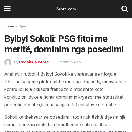
24ore.com
Home
Sport
Bylbyl Sokoli: PSG fitoi me
meritë, dominim nga posedimi
By
Redaksia 24ore
2 months Ago
Analisti i futbollit Bylbyl Sokoli ka vlerësuar se fitorja e
PSG-së ka qenë plotësisht e merituar. Sipas tij, mënyra si e
kontrolloi loja skuadra franceze e mbështet këtë
konkluzion, duke e lidhur dominimin kryesor me statistikat,
por edhe me atë çfarë u pa gjatë 90 minutave në fushë.
Sokoli ka theksuar se posedimi i topit nuk është thjesht një
numër, por zakonisht ka domethënie konkrete. Ai ka