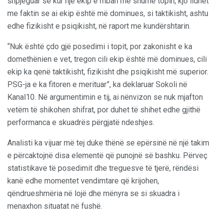
shpjeguar se kur një ekip e mban më shumë topin, kjo lidhet
me faktin se ai ekip është më dominues, si taktikisht, ashtu
edhe fizikisht e psiqikisht, në raport me kundërshtarin.
“Nuk është çdo gjë posedimi i topit, por zakonisht e ka
domethënien e vet, tregon cili ekip është më dominues, cili
ekip ka qenë taktikisht, fizikisht dhe psiqikisht më superior.
PSG-ja e ka fitoren e merituar”, ka deklaruar Sokoli në
Kanal10. Në argumentimin e tij, ai nënvizon se nuk mjafton
vetëm të shikohen shifrat, por duhet të shihet edhe gjithë
performanca e skuadrës përgjatë ndeshjes.
Analisti ka vijuar më tej duke thënë se epërsinë në një takim
e përcaktojnë disa elementë që punojnë së bashku. Përveç
statistikave të posedimit dhe treguesve të tjerë, rëndësi
kanë edhe momentet vendimtare që krijohen,
qëndrueshmëria në lojë dhe mënyra se si skuadra i
menaxhon situatat në fushë.