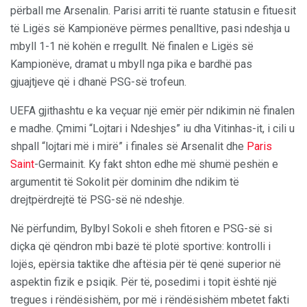
përball me Arsenalin. Parisi arriti të ruante statusin e fituesit
të Ligës së Kampionëve përmes penalltive, pasi ndeshja u
mbyll 1-1 në kohën e rregullt. Në finalen e Ligës së
Kampionëve, dramat u mbyll nga pika e bardhë pas
gjuajtjeve që i dhanë PSG-së trofeun.
UEFA gjithashtu e ka veçuar një emër për ndikimin në finalen
e madhe. Çmimi “Lojtari i Ndeshjes” iu dha Vitinhas-it, i cili u
shpall “lojtari më i mirë” i finales së Arsenalit dhe
Paris
Saint
-Germainit. Ky fakt shton edhe më shumë peshën e
argumentit të Sokolit për dominim dhe ndikim të
drejtpërdrejtë të PSG-së në ndeshje.
Në përfundim, Bylbyl Sokoli e sheh fitoren e PSG-së si
diçka që qëndron mbi bazë të plotë sportive: kontrolli i
lojës, epërsia taktike dhe aftësia për të qenë superior në
aspektin fizik e psiqik. Për të, posedimi i topit është një
tregues i rëndësishëm, por më i rëndësishëm mbetet fakti