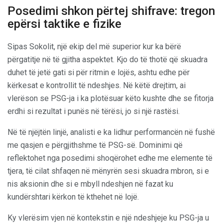
Posedimi shkon përtej shifrave: tregon
epërsi taktike e fizike
Sipas Sokolit, një ekip del më superior kur ka bërë
përgatitje në të gjitha aspektet. Kjo do të thotë që skuadra
duhet të jetë gati si për ritmin e lojës, ashtu edhe për
kërkesat e kontrollit të ndeshjes. Në këtë drejtim, ai
vlerëson se PSG-ja i ka plotësuar këto kushte dhe se fitorja
erdhi si rezultat i punës në tërësi, jo si një rastësi.
Në të njëjtën linjë, analisti e ka lidhur performancën në fushë
me qasjen e përgjithshme të PSG-së. Dominimi që
reflektohet nga posedimi shoqërohet edhe me elemente të
tjera, të cilat shfaqen në mënyrën sesi skuadra mbron, si e
nis aksionin dhe si e mbyll ndeshjen në fazat ku
kundërshtari kërkon të kthehet në lojë.
Ky vlerësim vjen në kontekstin e një ndeshjeje ku PSG-ja u