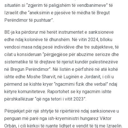
situatën si “zgjerim të paligjshëm të vendbanimeve” të
Izraelit dhe “aneksimin e pjesëve të mëdha të Bregut
Perëndimor të pushtuar”.
BE-ja ka përdorur më herët instrumentet e sanksioneve
edhe ndaj kolonëve të dhunshëm. Në vitin 2024, blloku
vendosi masa ndaj pesë individëve dhe tre subjekteve, të
cilat u konsideruan “përgjegjëse për abuzime serioze dhe
sistematike të të drejtave të njeriut kundër palestinezëve
në Bregun Perëndimor”. Në listën e përfshirë në atë kohë
ishte edhe Moshe Sharvit, në Luginën e Jordanit, i cili u
përmend se kishte kryer “ngacmimi fizik dhe verbal” ndaj
këtyre komuniteteve. Raportohet se ky ngacmim ishte
përshkallëzuar “që nga tetori i vitit 2023”.
Përpjekjet për një shtytje të ripërtërirë ndaj sanksioneve u
penguan më parë nga ish-kryeministri hungarez Viktor
Orbán, i cili kërkoi të ruante lidhjet e vendit të tij me Izraelin.