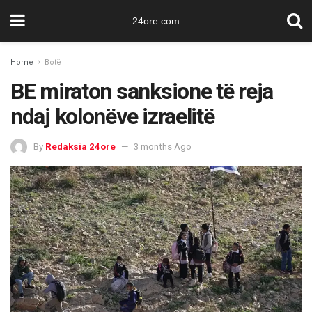
24ore.com
Home
Botë
BE miraton sanksione të reja
ndaj kolonëve izraelitë
By
Redaksia 24ore
3 months Ago