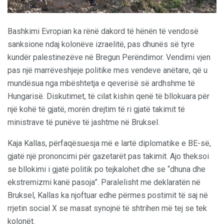
Bashkimi Evropian ka rënë dakord të hënën të vendosë
sanksione ndaj kolonëve izraelitë, pas dhunës së tyre
kundër palestinezëve në Bregun Perëndimor. Vendimi vjen
pas një marrëveshjeje politike mes vendeve anëtare, që u
mundësua nga mbështetja e qeverisë së ardhshme të
Hungarisë. Diskutimet, të cilat kishin qenë të bllokuara për
një kohë të gjatë, morën drejtim të ri gjatë takimit të
ministrave të punëve të jashtme në Bruksel.
Kaja Kallas, përfaqësuesja më e lartë diplomatike e BE-së,
gjatë një prononcimi për gazetarët pas takimit. Ajo theksoi
se bllokimi i gjatë politik po tejkalohet dhe se “dhuna dhe
ekstremizmi kanë pasoja”. Paralelisht me deklaratën në
Bruksel, Kallas ka njoftuar edhe përmes postimit të saj në
rrjetin social X se masat synojnë të shtrihen më tej se tek
kolonët.