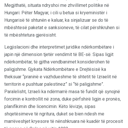
Megjithatë, situata ndryshoi me zhvillimet politike në
Hungari: Péter Magyar, i cili u betua si kryeministër i
Hungarisë të shtunën e kaluar, ka sinjalizuar se do të
mbështesë paketat e sanksioneve, të cilat përshkruhen si
të mbështetura gjerësisht.
Legjislacioni dhe interpretimet juridike ndërkombëtare i
japin një dimension tjetër vendimit të BE-së. Sipas ligjit
ndërkombëtar, të gjitha vendbanimet konsiderohen të
paligjshme. Gjykata Ndërkombëtare e Drejtësisë ka
theksuar “praninë e vazhdueshme të shtetit të Izraelit në
territorin e pushtuar palestinez” si “të paligjshme”.
Paralelisht, Izraeli ka ndërmarrë masa të fundit që synojnë
forcimin e kontrollit në zona, duke përfshirë ligjin e pronës,
planifikimin dhe licencimin. Këto lëvizje, sipas
shqetësimeve të ngritura, duket se bien ndesh me
marrëveshjet kryesore të nënshkruara në kuadër të procesit