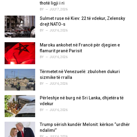
e
thotë ligji i ri
s
BY
JULY 7, 2026
:
Sulmet ruse në Kiev: 22 të vdekur, Zelensky
drejt NATO-s
BY
JULY 6, 2026
Maroku ankohet në Francë për djegien e
flamurit pranë Parisit
BY
JULY 6, 2026
Tërmetet në Venezuelë: zbulohen dukuri
sizmike të rralla
BY
JULY 6, 2026
Përleshje në burg në Sri Lanka, dhjetëra të
vdekur
BY
JULY 6, 2026
Trump sërish kundër Melonit: kërkon “urdhër
ndalimi”
BY
JULY 6, 2026