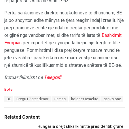
të paqes së Oslos në vitin 1993.
Përtej sanksioneve direkte ndaj kolonëve të dhunshëm, BE-
ja po shqyrton edhe mënyra të tjera reagimi ndaj Izraelit. Një
prej opsioneve është një ndalim tregtar për produktet me
origjinë nga vendbanimet, si dhe tarifa të larta të
Bashkimit
Evropian
për importet që synojnë ta bëjnë një tregti të tillë
penguese. Por miratimi i disa prej këtyre masave mund të
jetë i vështirë, pasi kërkon ose marrëveshje unanime ose
një shumicë të kualifikuar midis shteteve anëtare të BE-së.
Botuar fillimisht në
Telegrafi
C
Botë
a
T
BE
Bregu i Perëndimor
Hamas
kolonët izraelitë
sanksione
t
a
e
g
g
s
o
Related Content
:
r
i
Hungaria drejt shkarkimit të presidentit: çfarë