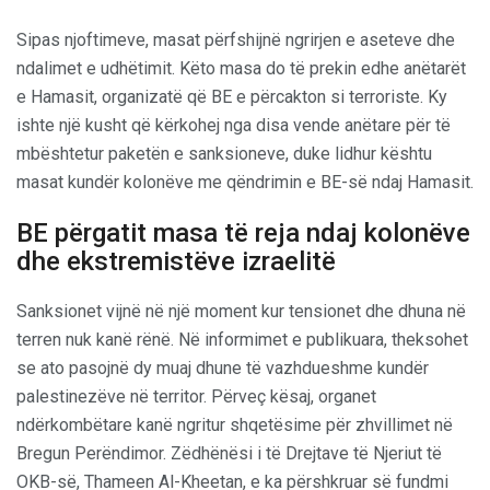
Sipas njoftimeve, masat përfshijnë ngrirjen e aseteve dhe
ndalimet e udhëtimit. Këto masa do të prekin edhe anëtarët
e Hamasit, organizatë që BE e përcakton si terroriste. Ky
ishte një kusht që kërkohej nga disa vende anëtare për të
mbështetur paketën e sanksioneve, duke lidhur kështu
masat kundër kolonëve me qëndrimin e BE-së ndaj Hamasit.
BE përgatit masa të reja ndaj kolonëve
dhe ekstremistëve izraelitë
Sanksionet vijnë në një moment kur tensionet dhe dhuna në
terren nuk kanë rënë. Në informimet e publikuara, theksohet
se ato pasojnë dy muaj dhune të vazhdueshme kundër
palestinezëve në territor. Përveç kësaj, organet
ndërkombëtare kanë ngritur shqetësime për zhvillimet në
Bregun Perëndimor. Zëdhënësi i të Drejtave të Njeriut të
OKB-së, Thameen Al-Kheetan, e ka përshkruar së fundmi