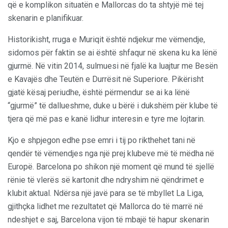
që e komplikon situatën e Mallorcas do ta shtyjë më tej
skenarin e planifikuar.
Historikisht, rruga e Muriqit është ndjekur me vëmendje,
sidomos për faktin se ai është shfaqur në skena ku ka lënë
gjurmë. Në vitin 2014, sulmuesi në fjalë ka luajtur me Besën
e Kavajës dhe Teutën e Durrësit në Superiore. Pikërisht
gjatë kësaj periudhe, është përmendur se ai ka lënë
“gjurmë” të dallueshme, duke u bërë i dukshëm për klube të
tjera që më pas e kanë lidhur interesin e tyre me lojtarin.
Kjo e shpjegon edhe pse emri i tij po rikthehet tani në
qendër të vëmendjes nga një prej klubeve më të mëdha në
Europë. Barcelona po shikon një moment që mund të sjellë
rënie të vlerës së kartonit dhe ndryshim në qëndrimet e
klubit aktual. Ndërsa një javë para se të mbyllet La Liga,
gjithçka lidhet me rezultatet që Mallorca do të marrë në
ndeshjet e saj, Barcelona vijon të mbajë të hapur skenarin