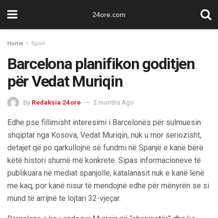
24ore.com
Home
Sport
Barcelona planifikon goditjen
për Vedat Muriqin
By
Redaksia 24ore
3 months Ago
Edhe pse fillimisht interesimi i Barcelonës për sulmuesin
shqiptar nga Kosova, Vedat Muriqin, nuk u mor seriozisht,
detajet që po qarkullojnë së fundmi në Spanjë e kanë bërë
këtë histori shumë më konkrete. Sipas informacioneve të
publikuara në mediat spanjolle, katalanasit nuk e kanë lënë
me kaq, por kanë nisur të mendojnë edhe për mënyrën se si
mund të arrijnë te lojtari 32-vjeçar.