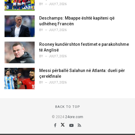
BY
JULY 7, 2026
Deschamps: Mbappe është kapiteni që
udhëheq Francën
BY
JULY 7, 2026
Rooney kundërshton festimet e parakohshme
të Anglisë
BY
JULY 7, 2026
Messi përballë Salahun në Atlanta: dueli për
çerekfinale
BY
JULY 7, 2026
BACK TO TOP
© 2024
24ore.com