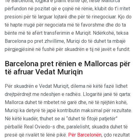
Te Barcelona, logjika e planit është që, nëse Mallorca
përfundon në pozitat që e çojnë në rënie, klubit do t’i rritet
presioni për të larguar lojtarë dhe për të rinegociuar. Kjo do
të hapte rrugë për negociata më të favorshme dhe do ta
bënte më të afërt transferimin e Muriqit. Ndërkohë, teksa
Barcelona po pret zhvillime, Muriqi do të duhet ta mbajë
përgjegjësinë në fushë për skuadrën e tij në javët e fundit.
Barcelona pret rënien e Mallorcas për
të afruar Vedat Muriqin
Për skuadrën e Vedat Muriqit, dilema në këtë fazë lidhet
drejtpërdrejt me ndeshjen e radhës. Llogaritë janë të qarta:
Mallorca duhet të mbetet në garë dhe, në të njëjtën kohë,
Muriqi ka detyrë të japë kontributin maksimal për rezultate.
Në këtë kuadër, thuhet se ai “duhet të fitojë patjetër”
përballë Real Oviedo-s dhe, paralelisht, skuadra duhet të
presë që rivalët të lënë pikë.
Për Barcelonën
, çdo rezultat