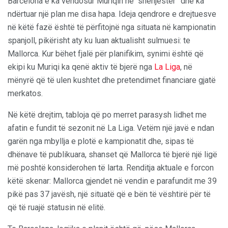
Barcelona e ka vendosur Muriqin në “shenjestër” dhe ka
ndërtuar një plan me disa hapa. Ideja qendrore e drejtuesve
në këtë fazë është të përfitojnë nga situata në kampionatin
spanjoll, pikërisht aty ku luan aktualisht sulmuesi: te
Mallorca. Kur bëhet fjalë për planifikim, synimi është që
ekipi ku Muriqi ka qenë aktiv të bjerë nga
La Liga
, në
mënyrë që të ulen kushtet dhe pretendimet financiare gjatë
merkatos.
Në këtë drejtim, tabloja që po merret parasysh lidhet me
afatin e fundit të sezonit në La Liga. Vetëm një javë e ndan
garën nga mbyllja e plotë e kampionatit dhe, sipas të
dhënave të publikuara, shanset që Mallorca të bjerë një ligë
më poshtë konsiderohen të larta. Renditja aktuale e forcon
këtë skenar: Mallorca gjendet në vendin e parafundit me 39
pikë pas 37 javësh, një situatë që e bën të vështirë për të
që të ruajë statusin në elitë.