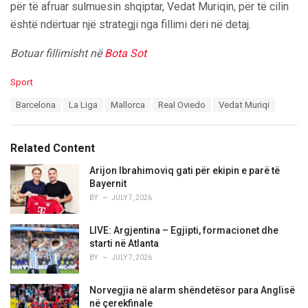
për të afruar sulmuesin shqiptar, Vedat Muriqin, për të cilin
është ndërtuar një strategji nga fillimi deri në detaj.
Botuar fillimisht në
Bota Sot
C
Sport
a
T
Barcelona
La Liga
Mallorca
Real Oviedo
Vedat Muriqi
t
a
e
g
g
s
o
Related Content
:
r
i
Arijon Ibrahimoviq gati për ekipin e parë të
e
Bayernit
s
BY
JULY 7, 2026
:
LIVE: Argjentina – Egjipti, formacionet dhe
starti në Atlanta
BY
JULY 7, 2026
Norvegjia në alarm shëndetësor para Anglisë
në çerekfinale