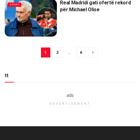
Real Madridi gati ofertë rekord
SPORT
për Michael Olise
1
2
…
6
tt
ads
ADVERTISEMENT