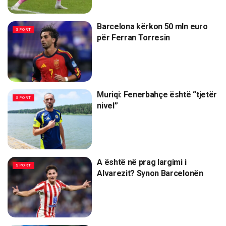
Barcelona kërkon 50 mln euro
SPORT
për Ferran Torresin
Muriqi: Fenerbahçe është “tjetër
SPORT
nivel”
A është në prag largimi i
SPORT
Alvarezit? Synon Barcelonën