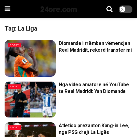
24ore.com
Tag:
La Liga
Diomande i rrëmben vëmendjen
SPORT
Real Madridit, rekord transferimi
Nga video amatore në YouTube
SPORT
te Real Madridi: Yan Diomande
Atletico prezanton Kang-in Lee,
SPORT
nga PSG drejt La Ligës