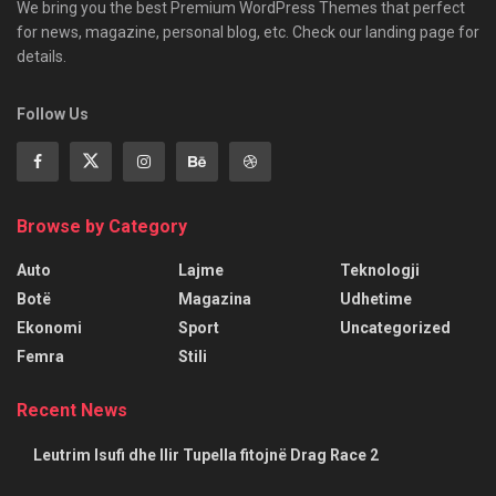
We bring you the best Premium WordPress Themes that perfect
for news, magazine, personal blog, etc. Check our landing page for
details.
Follow Us
Browse by Category
Auto
Lajme
Teknologji
Botë
Magazina
Udhetime
Ekonomi
Sport
Uncategorized
Femra
Stili
Recent News
Leutrim Isufi dhe Ilir Tupella fitojnë Drag Race 2