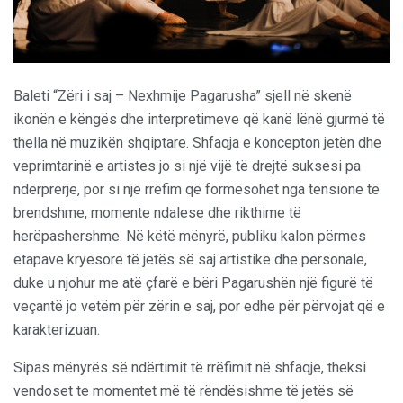
Baleti “Zëri i saj – Nexhmije Pagarusha” sjell në skenë
ikonën e këngës dhe interpretimeve që kanë lënë gjurmë të
thella në muzikën shqiptare. Shfaqja e koncepton jetën dhe
veprimtarinë e artistes jo si një vijë të drejtë suksesi pa
ndërprerje, por si një rrëfim që formësohet nga tensione të
brendshme, momente ndalese dhe rikthime të
herëpashershme. Në këtë mënyrë, publiku kalon përmes
etapave kryesore të jetës së saj artistike dhe personale,
duke u njohur me atë çfarë e bëri Pagarushën një figurë të
veçantë jo vetëm për zërin e saj, por edhe për përvojat që e
karakterizuan.
Sipas mënyrës së ndërtimit të rrëfimit në shfaqje, theksi
vendoset te momentet më të rëndësishme të jetës së