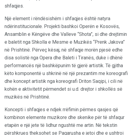
shfaqjes.
Një element i rëndësishëm i shfaqjes është natyra
ndërinstitucionale. Projekti bashkoi Operën e Kosovës,
Ansamblin e Këngëve dhe Valleve “Shota”, si dhe drejtimin
e baletit nga Shkolla e Mesme e Muzikës “Prenk Jakova”
në Prishtinë. Përveç kësaj, në shfaqje morën pjesë edhe
disa solistë nga Opera dhe Baleti i Tiranës, duke i dhënë
performancës një bashkëpunim të gjerë artistik. Të gjitha
këto komponentë u shkrinë në një prezantim me koreografi
dhe koncept artistik nga koreografi Driton Saqipi, i cili në
kohën e aktivitetit përmendet si u.d. drejtor i shkollës së
muzikës në Prishtinë.
Koncepti i shfaqjes e ndjek rrëfimin përmes qasjes që
kombinon elemente muzikore dhe skenike për të shfaqur
etapën e një jete të lidhur ngushtë me artin. Në tekstin
përshkrues theksohet se Pagarusha e jetoi dhe e ushtroi