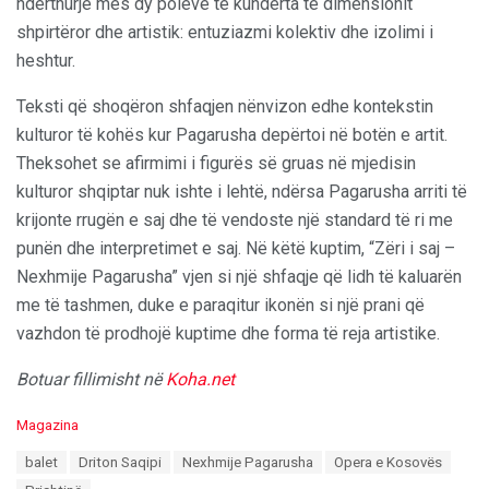
ndërthurje mes dy poleve të kundërta të dimensionit
shpirtëror dhe artistik: entuziazmi kolektiv dhe izolimi i
heshtur.
Teksti që shoqëron shfaqjen nënvizon edhe kontekstin
kulturor të kohës kur Pagarusha depërtoi në botën e artit.
Theksohet se afirmimi i figurës së gruas në mjedisin
kulturor shqiptar nuk ishte i lehtë, ndërsa Pagarusha arriti të
krijonte rrugën e saj dhe të vendoste një standard të ri me
punën dhe interpretimet e saj. Në këtë kuptim, “Zëri i saj –
Nexhmije Pagarusha” vjen si një shfaqje që lidh të kaluarën
me të tashmen, duke e paraqitur ikonën si një prani që
vazhdon të prodhojë kuptime dhe forma të reja artistike.
Botuar fillimisht në
Koha.net
C
Magazina
a
T
balet
Driton Saqipi
Nexhmije Pagarusha
Opera e Kosovës
t
a
e