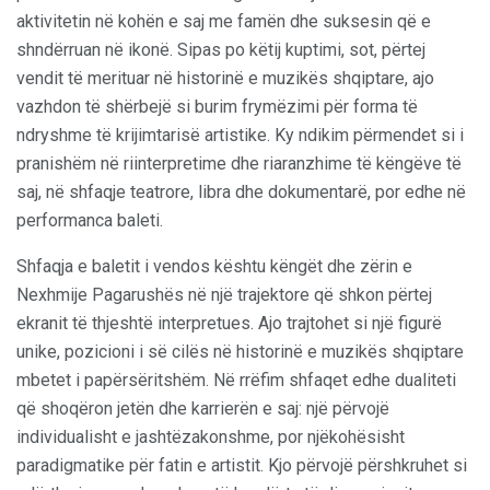
aktivitetin në kohën e saj me famën dhe suksesin që e
shndërruan në ikonë. Sipas po këtij kuptimi, sot, përtej
vendit të merituar në historinë e muzikës shqiptare, ajo
vazhdon të shërbejë si burim frymëzimi për forma të
ndryshme të krijimtarisë artistike. Ky ndikim përmendet si i
pranishëm në riinterpretime dhe riaranzhime të këngëve të
saj, në shfaqje teatrore, libra dhe dokumentarë, por edhe në
performanca baleti.
Shfaqja e baletit i vendos kështu këngët dhe zërin e
Nexhmije Pagarushës në një trajektore që shkon përtej
ekranit të thjeshtë interpretues. Ajo trajtohet si një figurë
unike, pozicioni i së cilës në historinë e muzikës shqiptare
mbetet i papërsëritshëm. Në rrëfim shfaqet edhe dualiteti
që shoqëron jetën dhe karrierën e saj: një përvojë
individualisht e jashtëzakonshme, por njëkohësisht
paradigmatike për fatin e artistit. Kjo përvojë përshkruhet si