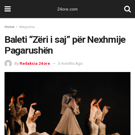
24ore.com
Home
Magazina
Baleti “Zëri i saj” për Nexhmije
Pagarushën
By
Redaksia 24ore
3 months Ago