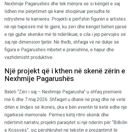
Nexhmije Pagarushës dhe tek mënyra se si këngët e saj
lidhen me përjetimet që kanë shoqëruar periudha të
ndryshme të karrierës. Projekti e përfshin figurën e artistes
në një hapësirë më të gjerë, ku zëri dhe këngët bëhen pjesë
e një gjuhe skenike më të ndërlikuar, e cila i jep përvojës së
saj një dimension tjetër. Në thelb, shfaqja vë në dukje se
figura e Pagarushës mbetet e pranishme, e hapur dhe
vazhdimisht produktive.
Një projekt që i kthen në skenë zërin e
Nexhmije Pagarushës
Baleti “Zëri i saj – Nexhmije Pagarusha” u shfaq premierë
më 6 dhe 7 maj 2026. Shfaqjet u dhanë në prag dhe në vetë
ditën e lindjes së ikonës, çka e bën eventin të ketë edhe një
ngarkesë memoriale. Përmes këtij ritmi skenik dhe
ndërtimit narrativ, projekti paraqitet si një nderim për “Bilbilin
e Kosovës”, siç përshkruhet në tekstin e prezantimit të