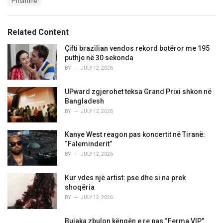
Prishtinë
g
g
s
o
:
r
Related Content
i
e
Çifti brazilian vendos rekord botëror me 195
s
puthje në 30 sekonda
:
BY
JULY 12, 2026
UPward zgjerohet teksa Grand Prixi shkon në
Bangladesh
BY
JULY 12, 2026
Kanye West reagon pas koncertit në Tiranë:
“Faleminderit”
BY
JULY 12, 2026
Kur vdes një artist: pse dhe si na prek
shoqëria
BY
JULY 12, 2026
Bujaka zbulon këngën e re pas “Ferma VIP”