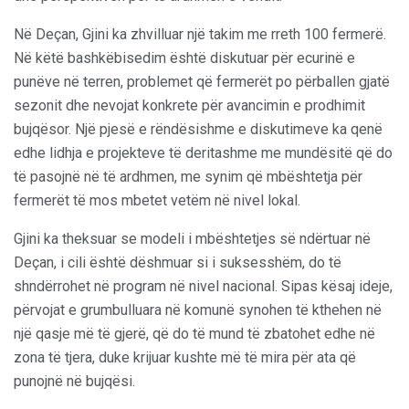
Në Deçan, Gjini ka zhvilluar një takim me rreth 100 fermerë.
Në këtë bashkëbisedim është diskutuar për ecurinë e
punëve në terren, problemet që fermerët po përballen gjatë
sezonit dhe nevojat konkrete për avancimin e prodhimit
bujqësor. Një pjesë e rëndësishme e diskutimeve ka qenë
edhe lidhja e projekteve të deritashme me mundësitë që do
të pasojnë në të ardhmen, me synim që mbështetja për
fermerët të mos mbetet vetëm në nivel lokal.
Gjini ka theksuar se modeli i mbështetjes së ndërtuar në
Deçan, i cili është dëshmuar si i suksesshëm, do të
shndërrohet në program në nivel nacional. Sipas kësaj ideje,
përvojat e grumbulluara në komunë synohen të kthehen në
një qasje më të gjerë, që do të mund të zbatohet edhe në
zona të tjera, duke krijuar kushte më të mira për ata që
punojnë në bujqësi.