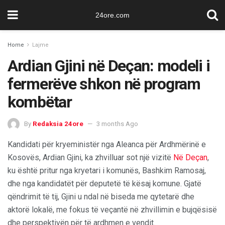
24ore.com
Home
Lajme
Ardian Gjini në Deçan: modeli i
fermerëve shkon në program
kombëtar
By
Redaksia 24ore
3 months Ago
Kandidati për kryeministër nga Aleanca për Ardhmërinë e
Kosovës, Ardian Gjini, ka zhvilluar sot një vizitë
Në Deçan
,
ku është pritur nga kryetari i komunës, Bashkim Ramosaj,
dhe nga kandidatët për deputetë të kësaj komune. Gjatë
qëndrimit të tij, Gjini u ndal në biseda me qytetarë dhe
aktorë lokalë, me fokus të veçantë në zhvillimin e bujqësisë
dhe perspektivën për të ardhmen e vendit.