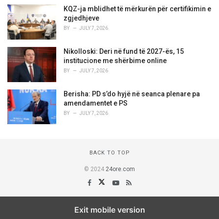
KQZ-ja mblidhet të mërkurën për certifikimin e
zgjedhjeve
BY
JULY 7, 2026
Nikolloski: Deri në fund të 2027-ës, 15
institucione me shërbime online
BY
JULY 7, 2026
Berisha: PD s’do hyjë në seanca plenare pa
amendamentet e PS
BY
JULY 7, 2026
BACK TO TOP
© 2024
24ore.com
Exit mobile version