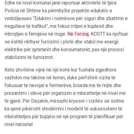
Edhe në nivel komunal janë raportuar aktivitete të tjera.
Policia në Shtime ka përmbyllur projektin edukativ e
vetëdijesues “Edukimi i nxënësve për siguri dhe zbatimin e
rregullave të trafikut”, me fokus rritjen e kujdesit dhe
mbrojtjen e fëmijëve në rrugë.
Në Ferizaj
, KOSTT ka njoftuar
se është rikthyer furnizimi i plotë dhe stabil me energji
elektrike për qytetarët dhe konsumatorët, pas një procesi
stabilizimi të furnizimit.
Këto zhvillime vijnë në një kohë kur fushata zgjedhore
vazhdon me takime në terren, duke përfshirë vizita të
fokusuar te nevojat e fermerëve, biseda me të rinjtë dhe
prezantimi i ideve për organizim e mbështetje në nivel më
të gjerë. Për Deçanin, mesazhi kryesor i vizitës së sotme
ka qenë pikërisht shndërrimi i modelit të suksesshëm të
mbështetjes për bujqësi në një program të planifikuar për
nivel nacional.