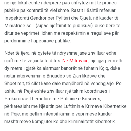
në një lokal është ndërprerë pas shfrytëzimit të pronës
publike pa kontratë të vlefshme. Rastit i është referuar
Inspektorati Qendror për Pylltari dhe Gjueti, në kuadër të
Ministrisë së… (sipas njoftimit të publikuar), duke bërë të
ditur se veprimet lidhen me respektimin e rregullave për
përdorimin e hapësirave publike.
Ndër të tjera, në qytete të ndryshme janë zhvilluar edhe
njoftime të veçanta të ditës.
Në Mitrovicë
, një gjarpër rreth
dy metra i gjatë ka alarmuar banorët në fshatin Kçiq, duke
nxitur intervenimin e Brigadës së Zjarrfikësve dhe
Shpëtimit, të cilët kanë dalë menjëherë në vendngjarje. Po
ashtu, në Pejë është zhvilluar një takim koordinues i
Prokurorisë Themelore me Policinë e Kosovës,
përkatësisht me Njësitin për Luftimin e Krimeve Kibernetike
në Pejë, me qëllim intensifikimin e veprimeve kundër
mashtrimeve kompjuterike dhe kriminalitetit kibernetik.