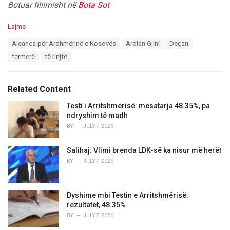
Botuar fillimisht në
Bota Sot
C
Lajme
a
T
Aleanca për Ardhmërinë e Kosovës
Ardian Gjini
Deçan
t
a
e
fermerë
të rinjtë
g
g
s
o
:
r
Related Content
i
e
Testi i Arritshmërisë: mesatarja 48.35%, pa
s
ndryshim të madh
:
BY
JULY 7, 2026
Salihaj: Vlimi brenda LDK-së ka nisur më herët
BY
JULY 7, 2026
Dyshime mbi Testin e Arritshmërisë:
rezultatet, 48.35%
BY
JULY 7, 2026