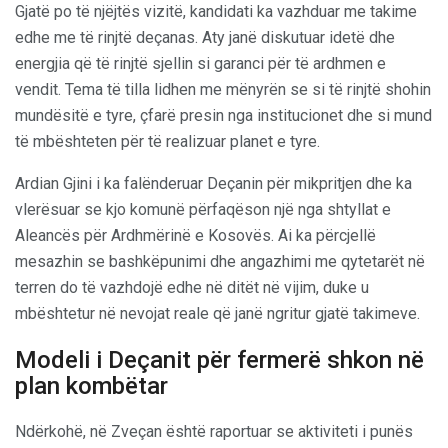
Gjatë po të njëjtës vizitë, kandidati ka vazhduar me takime
edhe me të rinjtë deçanas. Aty janë diskutuar idetë dhe
energjia që të rinjtë sjellin si garanci për të ardhmen e
vendit. Tema të tilla lidhen me mënyrën se si të rinjtë shohin
mundësitë e tyre, çfarë presin nga institucionet dhe si mund
të mbështeten për të realizuar planet e tyre.
Ardian Gjini i ka falënderuar Deçanin për mikpritjen dhe ka
vlerësuar se kjo komunë përfaqëson një nga shtyllat e
Aleancës për Ardhmërinë e Kosovës. Ai ka përcjellë
mesazhin se bashkëpunimi dhe angazhimi me qytetarët në
terren do të vazhdojë edhe në ditët në vijim, duke u
mbështetur në nevojat reale që janë ngritur gjatë takimeve.
Modeli i Deçanit për fermerë shkon në
plan kombëtar
Ndërkohë, në Zveçan është raportuar se aktiviteti i punës