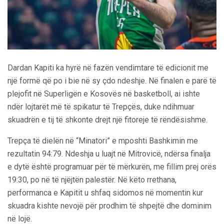
Dardan Kapiti ka hyrë në fazën vendimtare të edicionit me
një formë që po i bie në sy çdo ndeshje. Në finalen e parë të
plejofit në Superligën e Kosovës në basketboll, ai ishte
ndër lojtarët më të spikatur të Trepçës, duke ndihmuar
skuadrën e tij të shkonte drejt një fitoreje të rëndësishme.
Trepça të dielën në “Minatori” e mposhti Bashkimin me
rezultatin 94:79. Ndeshja u luajt në Mitrovicë, ndërsa finalja
e dytë është programuar për të mërkurën, me fillim prej orës
19:30, po në të njëjtën palestër. Në këto rrethana,
performanca e Kapitit u shfaq sidomos në momentin kur
skuadra kishte nevojë për prodhim të shpejtë dhe dominim
në lojë.