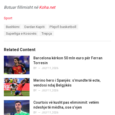
Botuar fillimisht në
Koha.net
C
Sport
a
T
Bashkimi
Dardan Kapiti
Plejofi basketboll
t
a
e
Superliga e Kosovës
Trepça
g
g
s
o
:
r
Related Content
i
e
Barcelona kërkon 50 mln euro për Ferran
s
Torresin
:
BY
JULY 11, 2026
Merino hero i Spanjës: s’mundte të ecte,
vendosi ndaj Belgjikës
BY
JULY 11, 2026
Courtois vë kusht pas eliminimit: vetëm
ndeshje të mëdha, ose s’vjen
BY
JULY 11, 2026