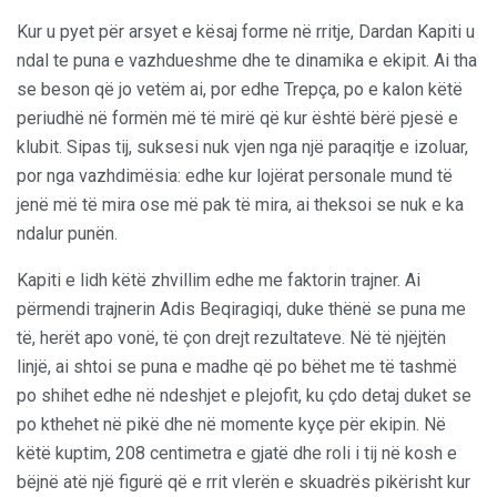
Kur u pyet për arsyet e kësaj forme në rritje, Dardan Kapiti u
ndal te puna e vazhdueshme dhe te dinamika e ekipit. Ai tha
se beson që jo vetëm ai, por edhe Trepça, po e kalon këtë
periudhë në formën më të mirë që kur është bërë pjesë e
klubit. Sipas tij, suksesi nuk vjen nga një paraqitje e izoluar,
por nga vazhdimësia: edhe kur lojërat personale mund të
jenë më të mira ose më pak të mira, ai theksoi se nuk e ka
ndalur punën.
Kapiti e lidh këtë zhvillim edhe me faktorin trajner. Ai
përmendi trajnerin Adis Beqiragiqi, duke thënë se puna me
të, herët apo vonë, të çon drejt rezultateve. Në të njëjtën
linjë, ai shtoi se puna e madhe që po bëhet me të tashmë
po shihet edhe në ndeshjet e plejofit, ku çdo detaj duket se
po kthehet në pikë dhe në momente kyçe për ekipin. Në
këtë kuptim, 208 centimetra e gjatë dhe roli i tij në kosh e
bëjnë atë një figurë që e rrit vlerën e skuadrës pikërisht kur