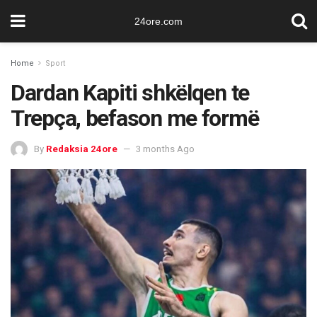
24ore.com
Home
Sport
Dardan Kapiti shkëlqen te
Trepça, befason me formë
By
Redaksia 24ore
3 months Ago