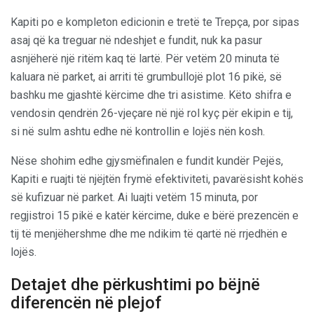
Kapiti po e kompleton edicionin e tretë te Trepça, por sipas
asaj që ka treguar në ndeshjet e fundit, nuk ka pasur
asnjëherë një ritëm kaq të lartë. Për vetëm 20 minuta të
kaluara në parket, ai arriti të grumbullojë plot 16 pikë, së
bashku me gjashtë kërcime dhe tri asistime. Këto shifra e
vendosin qendrën 26-vjeçare në një rol kyç për ekipin e tij,
si në sulm ashtu edhe në kontrollin e lojës nën kosh.
Nëse shohim edhe gjysmëfinalen e fundit kundër Pejës,
Kapiti e ruajti të njëjtën frymë efektiviteti, pavarësisht kohës
së kufizuar në parket. Ai luajti vetëm 15 minuta, por
regjistroi 15 pikë e katër kërcime, duke e bërë prezencën e
tij të menjëhershme dhe me ndikim të qartë në rrjedhën e
lojës.
Detajet dhe përkushtimi po bëjnë
diferencën në plejof