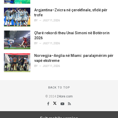
Argjentina–Zvicra në çerekfinale, sfidë për
trofe
BY
JULY 11, 2026
Çfarë rekordi theu Unai Simoni në Botërorin
2026
BY
JULY 11, 2026
Norvegjia–Anglia në Miami: paralajmërim për
vapë ekstreme
BY
JULY 11, 2026
BACK TO TOP
© 2024
24ore.com