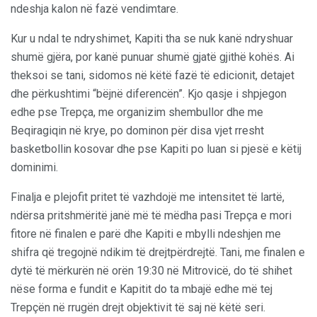
ndeshja kalon në fazë vendimtare.
Kur u ndal te ndryshimet, Kapiti tha se nuk kanë ndryshuar
shumë gjëra, por kanë punuar shumë gjatë gjithë kohës. Ai
theksoi se tani, sidomos në këtë fazë të edicionit, detajet
dhe përkushtimi “bëjnë diferencën”. Kjo qasje i shpjegon
edhe pse Trepça, me organizim shembullor dhe me
Beqiragiqin në krye, po dominon për disa vjet rresht
basketbollin kosovar dhe pse Kapiti po luan si pjesë e këtij
dominimi.
Finalja e plejofit pritet të vazhdojë me intensitet të lartë,
ndërsa pritshmëritë janë më të mëdha pasi Trepça e mori
fitore në finalen e parë dhe Kapiti e mbylli ndeshjen me
shifra që tregojnë ndikim të drejtpërdrejtë. Tani, me finalen e
dytë të mërkurën në orën 19:30 në Mitrovicë, do të shihet
nëse forma e fundit e Kapitit do ta mbajë edhe më tej
Trepçën në rrugën drejt objektivit të saj në këtë seri.