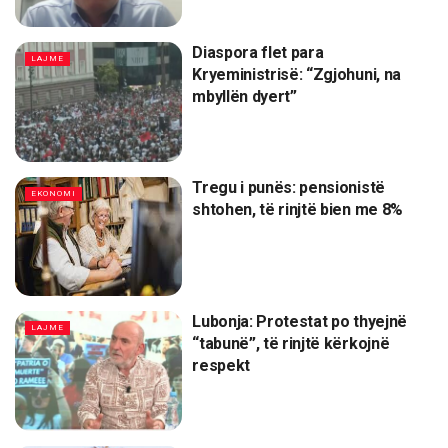
Diaspora flet para
LAJME
Kryeministrisë: “Zgjohuni, na
mbyllën dyert”
Tregu i punës: pensionistë
EKONOMI
shtohen, të rinjtë bien me 8%
Lubonja: Protestat po thyejnë
LAJME
“tabunë”, të rinjtë kërkojnë
respekt