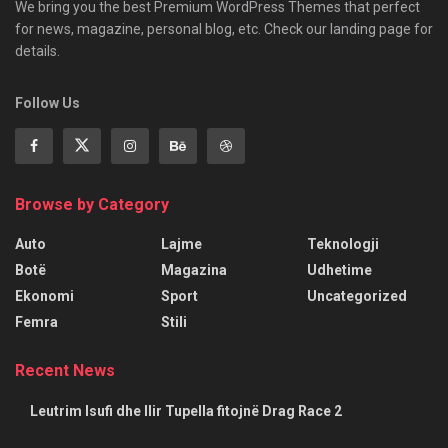
We bring you the best Premium WordPress Themes that perfect
for news, magazine, personal blog, etc. Check our landing page for
details.
Follow Us
Browse by Category
Auto
Lajme
Teknologji
Botë
Magazina
Udhetime
Ekonomi
Sport
Uncategorized
Femra
Stili
Recent News
Leutrim Isufi dhe Ilir Tupella fitojnë Drag Race 2