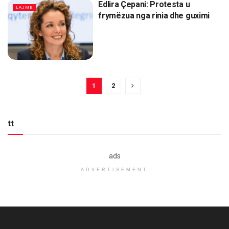
Edlira Çepani: Protesta u
LAJME
frymëzua nga rinia dhe guximi
1
2
tt
ads
ADVERTISEMENT