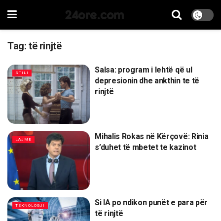
24ore.com
Tag:
të rinjtë
Salsa: program i lehtë që ul
STILI
depresionin dhe ankthin te të
rinjtë
Mihalis Rokas në Kërçovë: Rinia
LAJME
s’duhet të mbetet te kazinot
Si IA po ndikon punët e para për
TEKNOLOGJI
të rinjtë