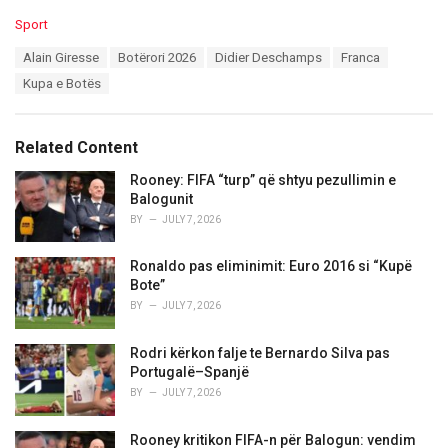
C
Sport
a
T
Alain Giresse
Botërori 2026
Didier Deschamps
Franca
t
a
e
Kupa e Botës
g
g
s
o
:
r
Related Content
i
e
Rooney: FIFA “turp” që shtyu pezullimin e
s
Balogunit
:
BY
JULY 7, 2026
Ronaldo pas eliminimit: Euro 2016 si “Kupë
Bote”
BY
JULY 7, 2026
Rodri kërkon falje te Bernardo Silva pas
Portugalë–Spanjë
BY
JULY 7, 2026
Rooney kritikon FIFA-n për Balogun: vendim