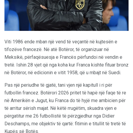
Viti 1986 ende mban një vend të veçantë në kujtesën e
tifozëve francezë. Në atë Botëror, të organizuar në
Meksikë, përfaqësuesja e Francës përfundoi në vendin e
tretë. Ishin 28 vjet që nga koha kur Franca kishte fituar bronz
në Botëror, në edicionin e vitit 1958, që u mbajt në Suedi.
Pas një periudhe të gjatë, tani vjen një kapitull i ri për
futbollin francez. Botërori 2026 pritet të hapë një faqe të re
në Amerikën e Jugut, ku Franca do të hyjë me ambicien për
të arritur sërish majat. Në këtë rrugëtim, skuadra vjen e
përgatitur me 26 futbollistë të përzgjedhur nga Didier
Deschamps, me objektiv të qartë: fitimin e titullit të tretë të
Kupës së Botës.