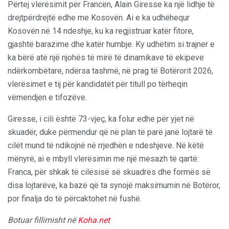
Përtej vlerësimit për Francën, Alain Giresse ka një lidhje të
drejtpërdrejtë edhe me Kosovën. Ai e ka udhëhequr
Kosovën në 14 ndeshje, ku ka regjistruar katër fitore,
gjashtë barazime dhe katër humbje. Ky udhëtim si trajner e
ka bërë atë një njohës të mirë të dinamikave të ekipeve
ndërkombëtare, ndërsa tashmë, në prag të Botërorit 2026,
vlerësimet e tij për kandidatët për titull po tërheqin
vëmendjen e tifozëve.
Giresse, i cili është 73-vjeç, ka folur edhe për yjet në
skuadër, duke përmendur që në plan të parë janë lojtarë të
cilët mund të ndikojnë në rrjedhën e ndeshjeve. Në këtë
mënyrë, ai e mbyll vlerësimin me një mesazh të qartë:
Franca, për shkak të cilësisë së skuadrës dhe formës së
disa lojtarëve, ka bazë që ta synojë maksimumin në Botëror,
por finalja do të përcaktohet në fushë.
Botuar fillimisht në
Koha.net