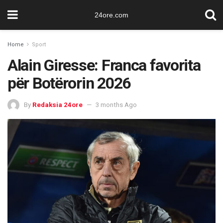
24ore.com
Home
Sport
Alain Giresse: Franca favorita
për Botërorin 2026
By
Redaksia 24ore
3 months Ago