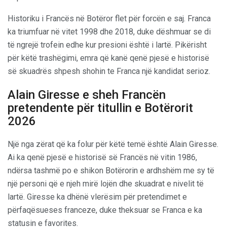
Historiku i Francës në Botëror flet për forcën e saj. Franca
ka triumfuar në vitet 1998 dhe 2018, duke dëshmuar se di
të ngrejë trofein edhe kur presioni është i lartë. Pikërisht
për këtë trashëgimi, emra që kanë qenë pjesë e historisë
së skuadrës shpesh shohin te Franca një kandidat serioz.
Alain Giresse e sheh Francën
pretendente për titullin e Botërorit
2026
Një nga zërat që ka folur për këtë temë është Alain Giresse.
Ai ka qenë pjesë e historisë së Francës në vitin 1986,
ndërsa tashmë po e shikon Botërorin e ardhshëm me sy të
një personi që e njeh mirë lojën dhe skuadrat e nivelit të
lartë. Giresse ka dhënë vlerësim për pretendimet e
përfaqësueses franceze, duke theksuar se Franca e ka
statusin e favorites.