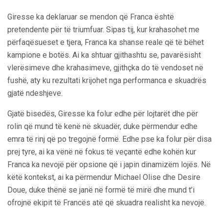
Giresse ka deklaruar se mendon që Franca është
pretendente për të triumfuar. Sipas tij, kur krahasohet me
përfaqësueset e tjera, Franca ka shanse reale që të bëhet
kampione e botës. Ai ka shtuar gjithashtu se, pavarësisht
vlerësimeve dhe krahasimeve, gjithçka do të vendoset në
fushë, aty ku rezultati krijohet nga performanca e skuadrës
gjatë ndeshjeve.
Gjatë bisedës, Giresse ka folur edhe për lojtarët dhe për
rolin që mund të kenë në skuadër, duke përmendur edhe
emra të rinj që po tregojnë formë. Edhe pse ka folur për disa
prej tyre, ai ka vënë në fokus të veçantë edhe kohën kur
Franca ka nevojë për opsione që i japin dinamizëm lojës. Në
këtë kontekst, ai ka përmendur Michael Olise dhe Desire
Doue, duke thënë se janë në formë të mirë dhe mund t’i
ofrojnë ekipit të Francës atë që skuadra realisht ka nevojë.