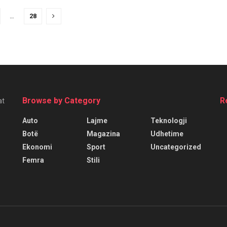
…
28
Browse by Category
R
at
Auto
Lajme
Teknologji
Botë
Magazina
Udhetime
Ekonomi
Sport
Uncategorized
Femra
Stili