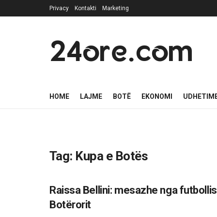
Privacy
Kontakti
Marketing
24ore.com
HOME
LAJME
BOTË
EKONOMI
UDHETIM
Tag:
Kupa e Botës
Raissa Bellini: mesazhe nga futbollis
MAGAZINA
Botërorit