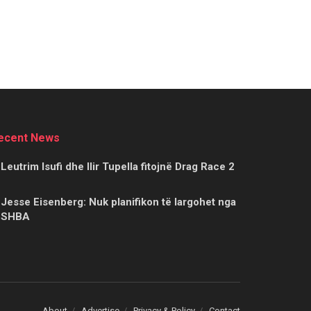
ecent News
Leutrim Isufi dhe Ilir Tupella fitojnë Drag Race 2
Jesse Eisenberg: Nuk planifikon të largohet nga
SHBA
About
Advertise
Privacy & Policy
Contact