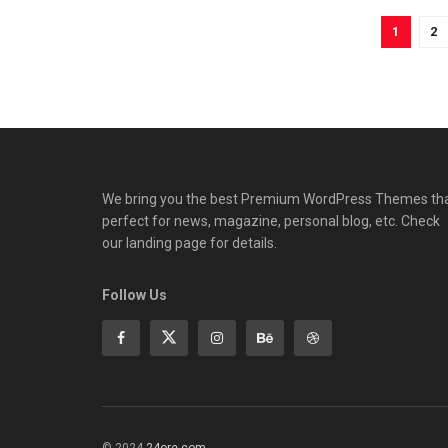
1
2
We bring you the best Premium WordPress Themes th
perfect for news, magazine, personal blog, etc. Check
our landing page for details.
Follow Us
© 2024
24ore.com