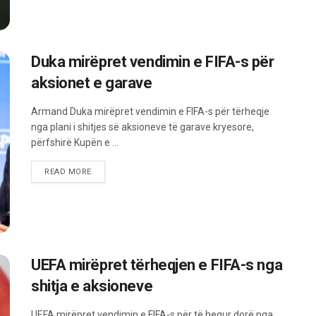
Duka mirëpret vendimin e FIFA-s për
aksionet e garave
Armand Duka mirëpret vendimin e FIFA-s për tërheqje
nga plani i shitjes së aksioneve të garave kryesore,
përfshirë Kupën e ...
READ MORE
UEFA mirëpret tërheqjen e FIFA-s nga
shitja e aksioneve
UEFA mirëpret vendimin e FIFA-s për të hequr dorë nga