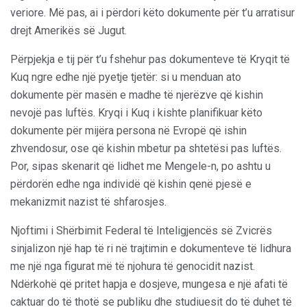
veriore. Më pas, ai i përdori këto dokumente për t’u arratisur
drejt Amerikës së Jugut.
Përpjekja e tij për t’u fshehur pas dokumenteve të Kryqit të
Kuq ngre edhe një pyetje tjetër: si u menduan ato
dokumente për masën e madhe të njerëzve që kishin
nevojë pas luftës. Kryqi i Kuq i kishte planifikuar këto
dokumente për mijëra persona në Evropë që ishin
zhvendosur, ose që kishin mbetur pa shtetësi pas luftës.
Por, sipas skenarit që lidhet me Mengele-n, po ashtu u
përdorën edhe nga individë që kishin qenë pjesë e
mekanizmit nazist të shfarosjes.
Njoftimi i Shërbimit Federal të Inteligjencës së Zvicrës
sinjalizon një hap të ri në trajtimin e dokumenteve të lidhura
me një nga figurat më të njohura të genocidit nazist.
Ndërkohë që pritet hapja e dosjeve, mungesa e një afati të
caktuar do të thotë se publiku dhe studiuesit do të duhet të