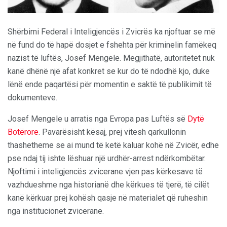
Shërbimi Federal i Inteligjencës i Zvicrës ka njoftuar se më
në fund do të hapë dosjet e fshehta për kriminelin famëkeq
nazist të luftës, Josef Mengele. Megjithatë, autoritetet nuk
kanë dhënë një afat konkret se kur do të ndodhë kjo, duke
lënë ende paqartësi për momentin e saktë të publikimit të
dokumenteve.
Josef Mengele u arratis nga Evropa pas Luftës së
Dytë
Botërore
. Pavarësisht kësaj, prej vitesh qarkullonin
thashetheme se ai mund të ketë kaluar kohë në Zvicër, edhe
pse ndaj tij ishte lëshuar një urdhër-arrest ndërkombëtar.
Njoftimi i inteligjencës zvicerane vjen pas kërkesave të
vazhdueshme nga historianë dhe kërkues të tjerë, të cilët
kanë kërkuar prej kohësh qasje në materialet që ruheshin
nga institucionet zvicerane.