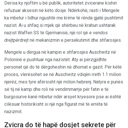
Derisa ky njoftim u bë publik, autoritetet zvicerane kishin
refuzuar aksesin në këto dosje. Ndërkohë, rasti i Mengele
ka mbetur i lidhur ngushtë me krime të rënda gjatë pushtimit
nazist. Ai u shfaq si mjek që shërbeu në krahun ushtarak
nazist Waffen SS të Gjermanisë, një rol që e vendos
drejtpërdrejt në mekanizmin e persekutimit dhe shfarosjes.
Mengele u dërgua në kampin e shfarosjes Auschwitz në
Poloninë e pushtuar nga nazistët. Aty ai përzgjidhte
personat që do të dërgoheshin në dhomat e gazit. Për këtë
proces, vlerësohet se në Auschwitz vdiqën rreth 1.1 milion
njerëz, mes tyre afërsisht një milion hebrenj. Natyra e punës
së tij në kamp dhe roli në vendimmarrje për fatin e të
burgosurve kanë mbetur ndër arsyet kryesore pse ai është
cilësuar historikisht si një nga figurat më të errëta të
nazizmit.
Zvicra do të hapë dosjet sekrete për