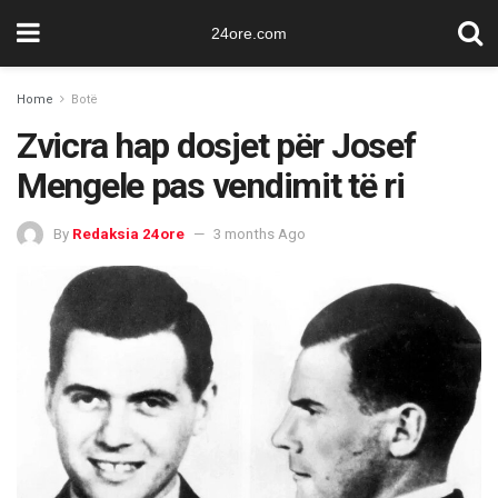
24ore.com
Home
Botë
Zvicra hap dosjet për Josef
Mengele pas vendimit të ri
By
Redaksia 24ore
3 months Ago