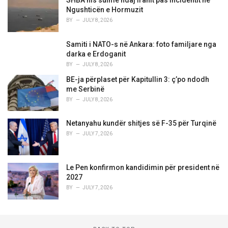
SHBA nis sulme ndaj Iranit pas incidentit në
Ngushticën e Hormuzit
BY
JULY 8, 2026
Samiti i NATO-s në Ankara: foto familjare nga
darka e Erdoganit
BY
JULY 8, 2026
BE-ja përplaset për Kapitullin 3: ç’po ndodh
me Serbinë
BY
JULY 8, 2026
Netanyahu kundër shitjes së F-35 për Turqinë
BY
JULY 7, 2026
Le Pen konfirmon kandidimin për president në
2027
BY
JULY 7, 2026