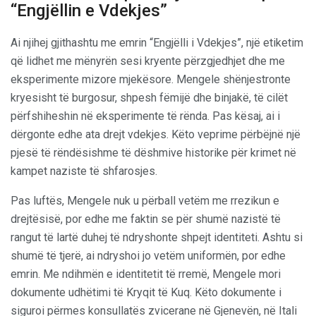
“Engjëllin e Vdekjes”
Ai njihej gjithashtu me emrin “Engjëlli i Vdekjes”, një etiketim
që lidhet me mënyrën sesi kryente përzgjedhjet dhe me
eksperimente mizore mjekësore. Mengele shënjestronte
kryesisht të burgosur, shpesh fëmijë dhe binjakë, të cilët
përfshiheshin në eksperimente të rënda. Pas kësaj, ai i
dërgonte edhe ata drejt vdekjes. Këto veprime përbëjnë një
pjesë të rëndësishme të dëshmive historike për krimet në
kampet naziste të shfarosjes.
Pas luftës, Mengele nuk u përball vetëm me rrezikun e
drejtësisë, por edhe me faktin se për shumë nazistë të
rangut të lartë duhej të ndryshonte shpejt identiteti. Ashtu si
shumë të tjerë, ai ndryshoi jo vetëm uniformën, por edhe
emrin. Me ndihmën e identitetit të rremë, Mengele mori
dokumente udhëtimi të Kryqit të Kuq. Këto dokumente i
siguroi përmes konsullatës zvicerane në Gjenevën, në Itali