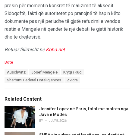
presin për momentin konkret të realizimit të aksesit.
Sidoqoftë, fakti që autoritetet po pranojnë të hapin këto
dokumente pas një periudhe të gjatë refuzimi e vendos
rastin e Mengele në qendër të një debati të gjatë historik
dhe të drejtësisë.
Botuar fillimisht në
Koha.net
C
Botë
a
T
Auschwitz
Josef Mengele
Kryqi i Kuq
t
a
e
Shërbimi Federal i Inteligjencës
Zvicra
g
g
s
o
:
r
Related Content
i
e
Jennifer Lopez në Paris, fotot me motrën nga
s
Java e Modës
:
BY
JULY 8, 2026