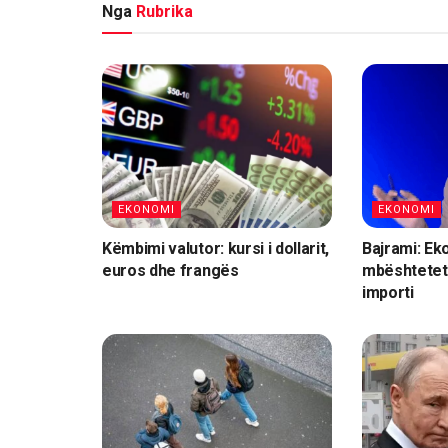
Nga
Rubrika
EKONOMI
EKONOMI
Këmbimi valutor: kursi i dollarit,
Bajrami: Ek
euros dhe frangës
mbështetet
importi