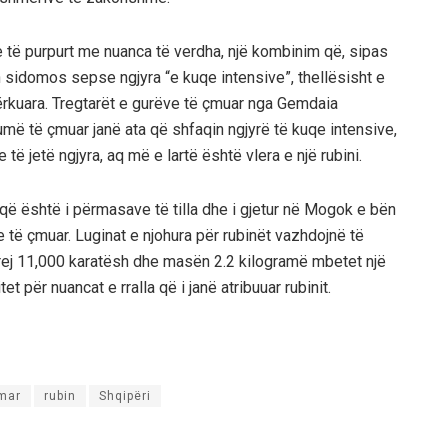
qe të purpurt me nuanca të verdha, një kombinim që, sipas
vlen sidomos sepse ngjyra “e kuqe intensive”, thellësisht e
ërkuara. Tregtarët e gurëve të çmuar nga Gemdaia
ë të çmuar janë ata që shfaqin ngjyrë të kuqe intensive,
ë jetë ngjyra, aq më e lartë është vlera e një rubini.
i që është i përmasave të tilla dhe i gjetur në Mogok e bën
 të çmuar. Luginat e njohura për rubinët vazhdojnë të
 prej 11,000 karatësh dhe masën 2.2 kilogramë mbetet një
itet për nuancat e rralla që i janë atribuuar rubinit.
mar
rubin
Shqipëri