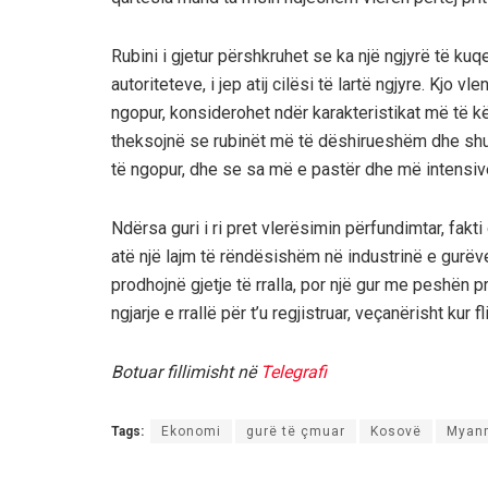
Rubini i gjetur përshkruhet se ka një ngjyrë të ku
autoriteteve, i jep atij cilësi të lartë ngjyre. Kjo 
ngopur, konsiderohet ndër karakteristikat më të k
theksojnë se rubinët më të dëshirueshëm dhe shum
të ngopur, dhe se sa më e pastër dhe më intensive t
Ndërsa guri i ri pret vlerësimin përfundimtar, fakt
atë një lajm të rëndësishëm në industrinë e gurëve
prodhojnë gjetje të rralla, por një gur me peshën
ngjarje e rrallë për t’u regjistruar, veçanërisht kur fl
Botuar fillimisht në
Telegrafi
Tags:
Ekonomi
gurë të çmuar
Kosovë
Myan