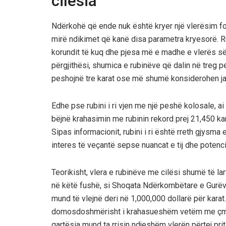
cilësia
Ndërkohë që ende nuk është kryer një vlerësim form
mirë ndikimet që kanë disa parametra kryesorë. Ru
korundit të kuq dhe pjesa më e madhe e vlerës së
përgjithësi, shumica e rubinëve që dalin në treg p
peshojnë tre karat ose më shumë konsiderohen jas
Edhe pse rubini i ri vjen me një peshë kolosale, a
bëjnë krahasimin me rubinin rekord prej 21,450 karat
Sipas informacionit, rubini i ri është rreth gjysm
interes të veçantë sepse nuancat e tij dhe potencia
Teorikisht, vlera e rubinëve me cilësi shumë të lar
në këtë fushë, si Shoqata Ndërkombëtare e Gurëve 
mund të vlejnë deri në 1,000,000 dollarë për karat
domosdoshmërisht i krahasueshëm vetëm me çmimi
qartësia mund ta rrisin ndjeshëm vlerën përtej p