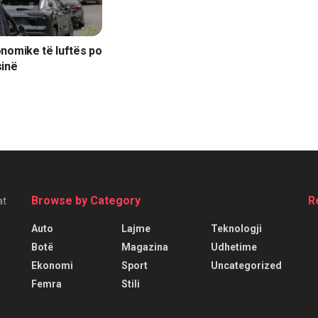
nomike të luftës po
sinë
Browse by Category
R
at
Auto
Lajme
Teknologji
Botë
Magazina
Udhetime
Ekonomi
Sport
Uncategorized
Femra
Stili