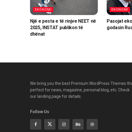
EKONOMI
EKONOMI
Një e pesta e të rinjve NEET në
Pasojat eko
2025, INSTAT publikon të
godasin Ru
dhënat
We bring you the best Premium WordPress Themes th
perfect for news, magazine, personal blog, etc. Check
our landing page for details.
Follow Us