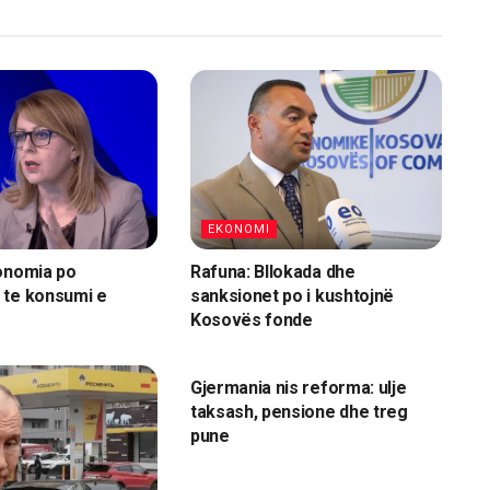
EKONOMI
onomia po
Rafuna: Bllokada dhe
 te konsumi e
sanksionet po i kushtojnë
Kosovës fonde
EKONOMI
Gjermania nis reforma: ulje
taksash, pensione dhe treg
pune