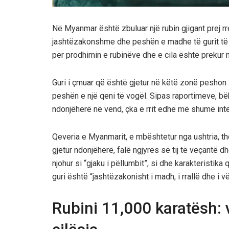
Në Myanmar është zbuluar një rubin gjigant prej rr
jashtëzakonshme dhe peshën e madhe të gurit të ç
për prodhimin e rubinëve dhe e cila është prekur n
Guri i çmuar që është gjetur në këtë zonë pesho
peshën e një qeni të vogël. Sipas raportimeve, bë
ndonjëherë në vend, çka e rrit edhe më shumë inte
Qeveria e Myanmarit, e mbështetur nga ushtria, th
gjetur ndonjëherë, falë ngjyrës së tij të veçantë dh
njohur si “gjaku i pëllumbit”, si dhe karakteristika 
guri është “jashtëzakonisht i madh, i rrallë dhe i vë
Rubini 11,000 karatësh: v