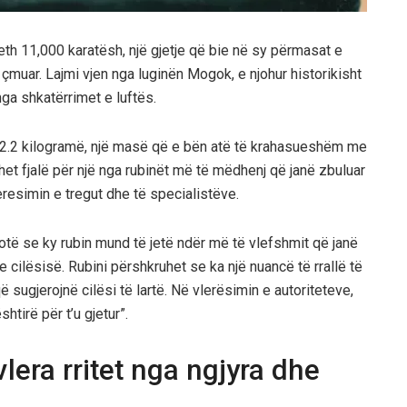
eth 11,000 karatësh, një gjetje që bie në sy përmasat e
muar. Lajmi vjen nga luginën Mogok, e njohur historikisht
ga shkatërrimet e luftës.
n 2.2 kilogramë, një masë që e bën atë të krahasueshëm me
het fjalë për një nga rubinët më të mëdhenj që janë zbuluar
resimin e tregut dhe të specialistëve.
otë se ky rubin mund të jetë ndër më të vlefshmit që janë
e cilësisë. Rubini përshkruhet se ka një nuancë të rrallë të
që sugjerojnë cilësi të lartë. Në vlerësimin e autoriteteve,
shtirë për t’u gjetur”.
lera rritet nga ngjyra dhe