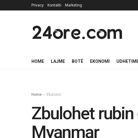
Privacy
Kontakti
Marketing
24ore.com
HOME
LAJME
BOTË
EKONOMI
UDHETIM
Home
Ekonomi
Zbulohet rubin
Myanmar