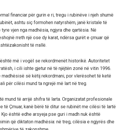
al financiar për gurin e ri, tregu i rubinëve i njeh shumë
binët, ashtu siç formohen natyrshëm, janë kristale të
 tyre vjen nga madhësia, ngjyra dhe qartësia. Në
eshojnë rreth një ose dy karat, ndërsa gurët e çmuar që
htëzakonisht të rrallë.
i është më i vogël se rekordmenët historikë. Autoritetet
ësh, i cili ishte gjetur në të njëjtën zonë në vitin 1996.
a e madhësisë së këtij rekordmani, por vlerësohet të ketë
li për cilësi mund ta ngrejë më lart në treg.
të mund të arrijë shifra të larta. Organizatat profesionale
të Çmuar, kanë bërë të ditur se rubinët me cilësi të lartë
. Kjo është edhe arsyeja pse guri i madh nuk është
n që diktaton madhësia: në treg, cilësia e ngjyrës dhe
ritshmërive të zakonshme.