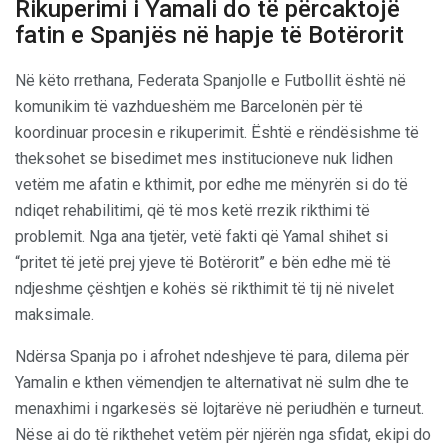
Rikuperimi i Yamali do të përcaktojë
fatin e Spanjës në hapje të Botërorit
Në këto rrethana, Federata Spanjolle e Futbollit është në
komunikim të vazhdueshëm me Barcelonën për të
koordinuar procesin e rikuperimit. Është e rëndësishme të
theksohet se bisedimet mes institucioneve nuk lidhen
vetëm me afatin e kthimit, por edhe me mënyrën si do të
ndiqet rehabilitimi, që të mos ketë rrezik rikthimi të
problemit. Nga ana tjetër, vetë fakti që Yamal shihet si
“pritet të jetë prej yjeve të Botërorit” e bën edhe më të
ndjeshme çështjen e kohës së rikthimit të tij në nivelet
maksimale.
Ndërsa Spanja po i afrohet ndeshjeve të para, dilema për
Yamalin e kthen vëmendjen te alternativat në sulm dhe te
menaxhimi i ngarkesës së lojtarëve në periudhën e turneut.
Nëse ai do të rikthehet vetëm për njërën nga sfidat, ekipi do