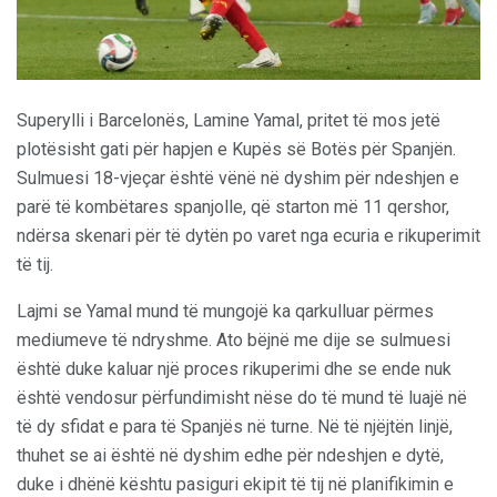
Superylli i Barcelonës, Lamine Yamal, pritet të mos jetë
plotësisht gati për hapjen e Kupës së Botës për Spanjën.
Sulmuesi 18-vjeçar është vënë në dyshim për ndeshjen e
parë të kombëtares spanjolle, që starton më 11 qershor,
ndërsa skenari për të dytën po varet nga ecuria e rikuperimit
të tij.
Lajmi se Yamal mund të mungojë ka qarkulluar përmes
mediumeve të ndryshme. Ato bëjnë me dije se sulmuesi
është duke kaluar një proces rikuperimi dhe se ende nuk
është vendosur përfundimisht nëse do të mund të luajë në
të dy sfidat e para të Spanjës në turne. Në të njëjtën linjë,
thuhet se ai është në dyshim edhe për ndeshjen e dytë,
duke i dhënë kështu pasiguri ekipit të tij në planifikimin e