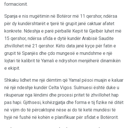
formacionit.
Spanja e nis rrugëtimin në Botëror më 11 qershor, ndërsa
për dy kundërshtarët e tjerë të grupit janë caktuar afatet
konkrete. Ndeshja e parë përballë Kepit të Gjelbër luhet më
15 qershor, ndërsa sfida e dytë kundër Arabisë Saudite
zhvillohet më 21 qershor. Këto data janë kyçe për fatin e
grupit të Spanjës dhe çdo mungesë e mundshme e një
lojtari të kalibrit të Yamali e ndryshon menjëherë dinamikën
e ekipit.
Shkaku lidhet me një dëmtim që Yamal pësoi muajin e kaluar
në një ndeshje kundër Celta Vigos. Sulmuesi është duke u
rikuperuar nga lëndimi dhe procesi pritet të zhvillohet hap
pas hapi. Gjithsesi, kohëzgjatja dhe forma e tij fizike në ditët
në vijim do të përcaktojnë nëse ai do të ketë mundësi të
hyjë në fushë në kohën e planifikuar për sfidat e Botërorit.