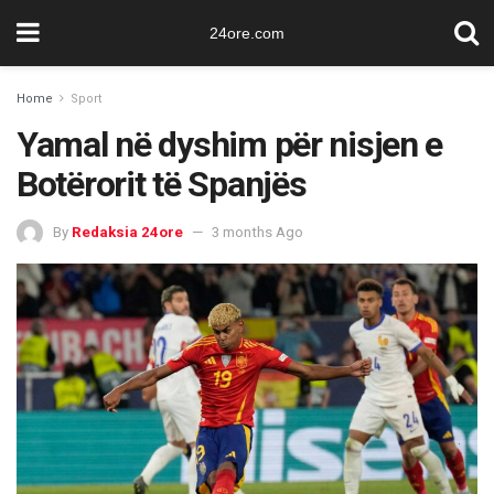
24ore.com
Home
Sport
Yamal në dyshim për nisjen e
Botërorit të Spanjës
By
Redaksia 24ore
3 months Ago