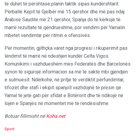
të duhet të përshtasë planin taktik sipas kundërshtarit.
Përballë Kepit të Gjelbër më 15 qershor dhe më pas ndaj
Arabisë Saudite më 21 qershor, Spanja do të kërkojë të
marrë rezultate të qëndrueshme, por vendimi për Yamalin
mbetet vendimtar për ritmin e ofensivës.
Për momentin, gjithçka varet nga progresi i rikuperimit pas
lëndimit të marrë në ndeshjen kundër Celta Vigos.
Komunikimi i vazhdueshëm mes Federatës dhe Barcelonës
synon të sigurojë informacion sa më të saktë mbi gjendjen
e sulmuesit. Ndërkohë, në pritje të verdiktit përfundimtar,
tifozët dhe stafi i ekipit spanjoll vazhdojnë të presin që
Yamal të jetë gati për sfidat e Botërorit dhe të ndikojë në
lojën e Spanjës në momentet më të rëndësishme.
Botuar fillimisht në
Koha.net
C
Sport
a