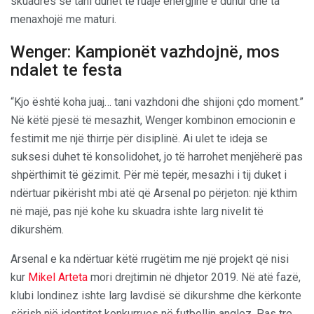
skuadrës se tani duhet të ruajë energjinë e duhur dhe ta
menaxhojë me maturi.
Wenger: Kampionët vazhdojnë, mos
ndalet te festa
“Kjo është koha juaj… tani vazhdoni dhe shijoni çdo moment.”
Në këtë pjesë të mesazhit, Wenger kombinon emocionin e
festimit me një thirrje për disiplinë. Ai ulet te ideja se
suksesi duhet të konsolidohet, jo të harrohet menjëherë pas
shpërthimit të gëzimit. Për më tepër, mesazhi i tij duket i
ndërtuar pikërisht mbi atë që Arsenal po përjeton: një kthim
në majë, pas një kohe ku skuadra ishte larg nivelit të
dikurshëm.
Arsenal e ka ndërtuar këtë rrugëtim me një projekt që nisi
kur
Mikel Arteta
mori drejtimin në dhjetor 2019. Në atë fazë,
klubi londinez ishte larg lavdisë së dikurshme dhe kërkonte
sërish një identitet konkurrues në futbollin anglez. Pas tre