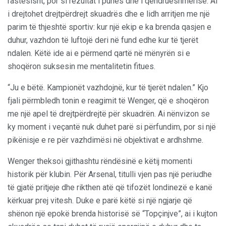
rastësisht, por si rezultat i punës dhe i qëndrueshmërisë. Ai
i drejtohet drejtpërdrejt skuadrës dhe e lidh arritjen me një
parim të thjeshtë sportiv: kur një ekip e ka brenda qasjen e
duhur, vazhdon të luftojë deri në fund edhe kur të tjerët
ndalen. Këtë ide ai e përmend qartë në mënyrën si e
shoqëron suksesin me mentalitetin fitues.
“Ju e bëtë. Kampionët vazhdojnë, kur të tjerët ndalen.” Kjo
fjali përmbledh tonin e reagimit të Wenger, që e shoqëron
me një apel të drejtpërdrejtë për skuadrën. Ai nënvizon se
ky moment i veçantë nuk duhet parë si përfundim, por si një
pikënisje e re për vazhdimësi në objektivat e ardhshme.
Wenger theksoi gjithashtu rëndësinë e këtij momenti
historik për klubin. Për Arsenal, titulli vjen pas një periudhe
të gjatë pritjeje dhe rikthen atë që tifozët londinezë e kanë
kërkuar prej vitesh. Duke e parë këtë si një ngjarje që
shënon një epokë brenda historisë së “Topçinjve”, ai i kujton