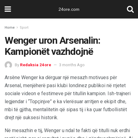
24ore.com
Home
Sport
Wenger uron Arsenalin:
Kampionët vazhdojnë
By
Redaksia 24ore
3 months Ago
Arsène Wenger ka dërguar një mesazh motivues për
Arsenal, menjëherë pasi klubi londinez publikoi në rrjetet
sociale videon e festimeve për titullin kampion. Ish-trajneri
legjendar i “Topçinjve” e ka vlerësuar arritjen e ekipit dhe,
mbi të gjitha, mentalitetin që sipas tij i ka çuar futbollistët
drejt një suksesi historik.
Në mesazhin e tij, Wenger u ndal te fakti që titulli nuk erdhi