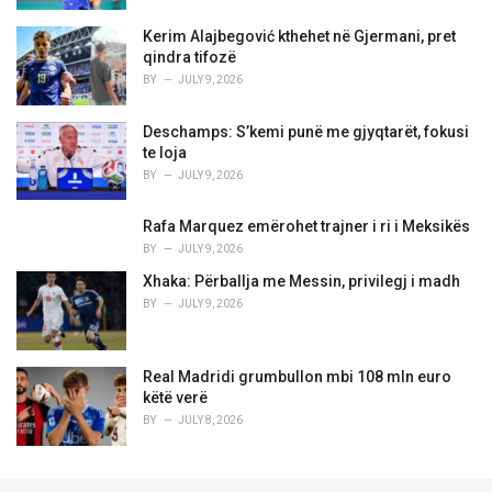
Kerim Alajbegović kthehet në Gjermani, pret
qindra tifozë
BY
JULY 9, 2026
Deschamps: S’kemi punë me gjyqtarët, fokusi
te loja
BY
JULY 9, 2026
Rafa Marquez emërohet trajner i ri i Meksikës
BY
JULY 9, 2026
Xhaka: Përballja me Messin, privilegj i madh
BY
JULY 9, 2026
Real Madridi grumbullon mbi 108 mln euro
këtë verë
BY
JULY 8, 2026