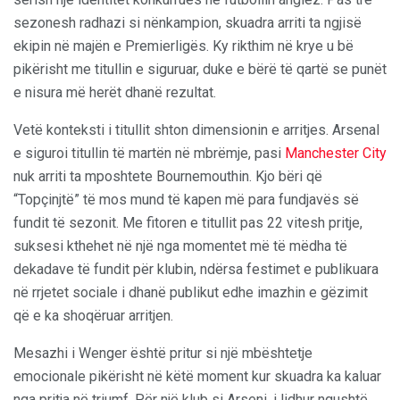
sezonesh radhazi si nënkampion, skuadra arriti ta ngjisë
ekipin në majën e Premierligës. Ky rikthim në krye u bë
pikërisht me titullin e siguruar, duke e bërë të qartë se punët
e nisura më herët dhanë rezultat.
Vetë konteksti i titullit shton dimensionin e arritjes. Arsenal
e siguroi titullin të martën në mbrëmje, pasi
Manchester City
nuk arriti ta mposhtete Bournemouthin. Kjo bëri që
“Topçinjtë” të mos mund të kapen më para fundjavës së
fundit të sezonit. Me fitoren e titullit pas 22 vitesh pritje,
suksesi kthehet në një nga momentet më të mëdha të
dekadave të fundit për klubin, ndërsa festimet e publikuara
në rrjetet sociale i dhanë publikut edhe imazhin e gëzimit
që e ka shoqëruar arritjen.
Mesazhi i Wenger është pritur si një mbështetje
emocionale pikërisht në këtë moment kur skuadra ka kaluar
nga pritja në triumf. Për një klub si Arseni, i lidhur ngushtë