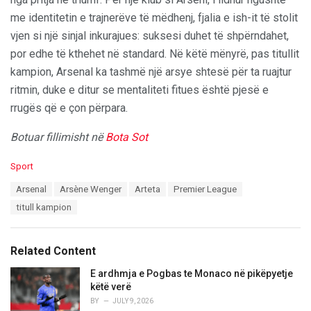
me identitetin e trajnerëve të mëdhenj, fjalia e ish-it të stolit
vjen si një sinjal inkurajues: suksesi duhet të shpërndahet,
por edhe të kthehet në standard. Në këtë mënyrë, pas titullit
kampion, Arsenal ka tashmë një arsye shtesë për ta ruajtur
ritmin, duke e ditur se mentaliteti fitues është pjesë e
rrugës që e çon përpara.
Botuar fillimisht në
Bota Sot
C
Sport
a
T
Arsenal
Arsène Wenger
Arteta
Premier League
t
a
e
titull kampion
g
g
s
o
:
r
Related Content
i
e
E ardhmja e Pogbas te Monaco në pikëpyetje
s
këtë verë
:
BY
JULY 9, 2026