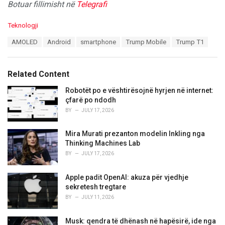
Botuar fillimisht në
Telegrafi
C
Teknologji
a
T
AMOLED
Android
smartphone
Trump Mobile
Trump T1
t
a
e
g
g
s
o
Related Content
:
r
i
Robotët po e vështirësojnë hyrjen në internet:
e
çfarë po ndodh
s
BY
JULY 17, 2026
:
Mira Murati prezanton modelin Inkling nga
Thinking Machines Lab
BY
JULY 17, 2026
Apple padit OpenAI: akuza për vjedhje
sekretesh tregtare
BY
JULY 11, 2026
Musk: qendra të dhënash në hapësirë, ide nga