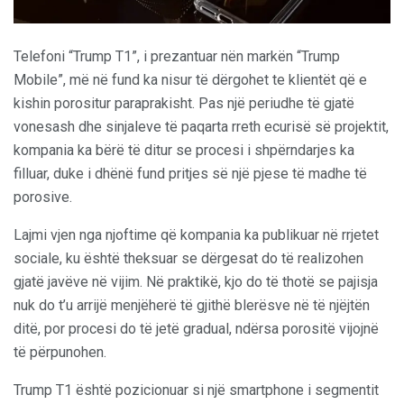
Telefoni “Trump T1”, i prezantuar nën markën “Trump
Mobile”, më në fund ka nisur të dërgohet te klientët që e
kishin porositur paraprakisht. Pas një periudhe të gjatë
vonesash dhe sinjaleve të paqarta rreth ecurisë së projektit,
kompania ka bërë të ditur se procesi i shpërndarjes ka
filluar, duke i dhënë fund pritjes së një pjese të madhe të
porosive.
Lajmi vjen nga njoftime që kompania ka publikuar në rrjetet
sociale, ku është theksuar se dërgesat do të realizohen
gjatë javëve në vijim. Në praktikë, kjo do të thotë se pajisja
nuk do t’u arrijë menjëherë të gjithë blerësve në të njëjtën
ditë, por procesi do të jetë gradual, ndërsa porositë vijojnë
të përpunohen.
Trump T1 është pozicionuar si një smartphone i segmentit