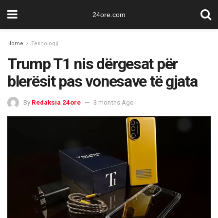
24ore.com
Home
Teknologji
Trump T1 nis dërgesat për
blerësit pas vonesave të gjata
By
Redaksia 24ore
3 months Ago