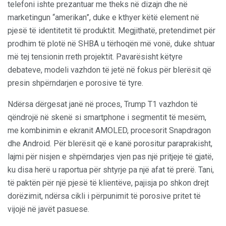
telefoni ishte prezantuar me theks në dizajn dhe në
marketingun “amerikan”, duke e kthyer këtë element në
pjesë të identitetit të produktit. Megjithatë, pretendimet për
prodhim të plotë në SHBA u tërhoqën më vonë, duke shtuar
më tej tensionin rreth projektit. Pavarësisht këtyre
debateve, modeli vazhdon të jetë në fokus për blerësit që
presin shpërndarjen e porosive të tyre.
Ndërsa dërgesat janë në proces, Trump T1 vazhdon të
qëndrojë në skenë si smartphone i segmentit të mesëm,
me kombinimin e ekranit AMOLED, procesorit Snapdragon
dhe Android. Për blerësit që e kanë porositur paraprakisht,
lajmi për nisjen e shpërndarjes vjen pas një pritjeje të gjatë,
ku disa herë u raportua për shtyrje pa një afat të prerë. Tani,
të paktën për një pjesë të klientëve, pajisja po shkon drejt
dorëzimit, ndërsa cikli i përpunimit të porosive pritet të
vijojë në javët pasuese.