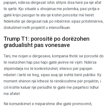
pajisjen, ndërsa dërgesat ishin shtyrë disa herë pa një afat
të qartë. Kjo situatë u shoqërua me polemika, pasi pritja e
gjatë krijoi pasiguri te ata që kishin porositur më herët.
Ndërkohë që dërgesat nuk po mbërrinin sipas pritshmërive,
diskutimet rreth projektit u intensifikuan.
Trump T1: porositë po dorëzohen
gradualisht pas vonesave
Tani, me nisjen e dërgesave, kompania thotë se porositë do
të realizohen hap pas hapi gjatë javëve në vijim. Ndërsa
shpërndarja nis të konkretizohet, interesi për pajisjen
mbetet i lartë në treg, sipas asaj që është bërë publike. Ky
moment shënon një kthesë të rëndësishme për projektin, i
cili kishte kaluar një periudhë të gjatë me paqartësi lidhur
me afatet.
Në komunikimet e mëparshme dhe gjatë promovimit,