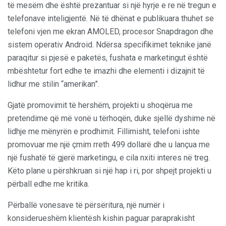
të mesëm dhe është prezantuar si një hyrje e re në tregun e
telefonave inteligjentë. Në të dhënat e publikuara thuhet se
telefoni vjen me ekran AMOLED, procesor Snapdragon dhe
sistem operativ Android. Ndërsa specifikimet teknike janë
paraqitur si pjesë e paketës, fushata e marketingut është
mbështetur fort edhe te imazhi dhe elementi i dizajnit të
lidhur me stilin “amerikan”.
Gjatë promovimit të hershëm, projekti u shoqërua me
pretendime që më vonë u tërhoqën, duke sjellë dyshime në
lidhje me mënyrën e prodhimit. Fillimisht, telefoni ishte
promovuar me një çmim rreth 499 dollarë dhe u lançua me
një fushatë të gjerë marketingu, e cila nxiti interes në treg.
Këto plane u përshkruan si një hap i ri, por shpejt projekti u
përball edhe me kritika.
Përballë vonesave të përsëritura, një numër i
konsiderueshëm klientësh kishin paguar paraprakisht