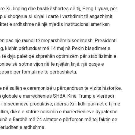
tare Xi Jinping dhe bashkëshortes së tij, Peng Liyuan, për
 u shoqërua si sinjal i qartë i vazhdimit të angazhimit
aktet e ardhshme në një mjedis institucional amerikan.
en pas një raundi të mëparshëm bisedimesh. Presidenti
ing, kishin përfunduar më 14 maj në Pekin bisedimet e
e të dyja palët që shprehën optimizëm për stabilizimin e
ë së sotme vijon në të njëjtën linjë: një qasje e
apësirë për formulime të përbashkëta.
 në sallën e ceremonisë u përqendruan te vizita historike,
sia globale e marrëdhënies SHBA-Kinë. Trump e vlerësoi
 i bisedimeve produktive, ndërsa Xi i lidhi parimet e tij me
hvillim, duke e shtrirë ndikimin e marrëdhënieve dypalëshe
ëpinë e Bardhë më 24 shtator e përforcon më tej faktin se
periudhën e ardhshme.