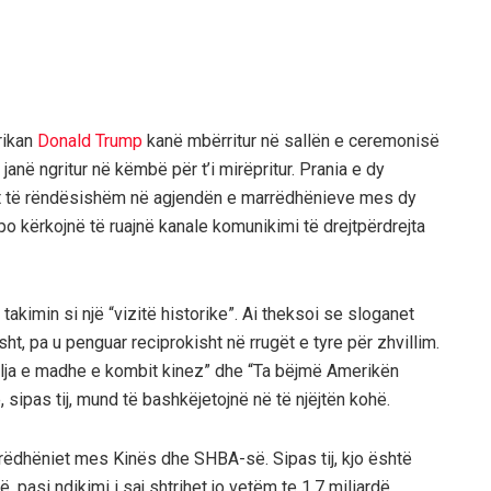
rikan
Donald Trump
kanë mbërritur në sallën e ceremonisë
 janë ngritur në këmbë për t’i mirëpritur. Prania e dy
nt të rëndësishëm në agjendën e marrëdhënieve mes dy
o kërkojnë të ruajnë kanale komunikimi të drejtpërdrejta
 takimin si një “vizitë historike”. Ai theksoi se sloganet
ht, pa u penguar reciprokisht në rrugët e tyre për zhvillim.
jallja e madhe e kombit kinez” dhe “Ta bëjmë Amerikën
 sipas tij, mund të bashkëjetojnë në të njëjtën kohë.
rëdhëniet mes Kinës dhe SHBA-së. Sipas tij, kjo është
asi ndikimi i saj shtrihet jo vetëm te 1.7 miliardë