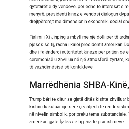
qytetarët e dy vendeve, por edhe te interesat e 
mënyrë, presidenti kinez e vendosi dialogun dyp
drejtpërdrejt me dimensionin ekonomik, social dhe
Fjalimi i Xi Jinping u mbyll me një dolli për të a
pjesës së tij, radha i kaloi presidentit amerikan D
dhe i falënderoi autoritetet kineze për pritjen që e
ceremonisë u zhvillua në një atmosferë zyrtare, 
të vazhdimësisë së kontakteve.
Marrëdhënia SHBA-Kinë, 
Trump bëri të ditur se gjatë ditës kishte zhvilluar
kishin diskutuar një sërë çështjesh të rëndësishm
në nivelin simbolik, por preku tema substanciale. “
amerikan gjatë fjalës së tij para të pranishmëve.