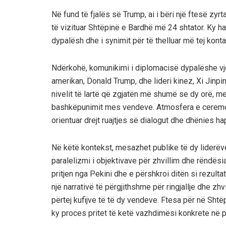
Në fund të fjalës së Trump, ai i bëri një ftesë zyr
të vizituar Shtëpinë e Bardhë më 24 shtator. Ky hap
dypalësh dhe i synimit për të thelluar më tej kont
Ndërkohë, komunikimi i diplomacisë dypalëshe vj
amerikan, Donald Trump, dhe lideri kinez, Xi Jinp
nivelit të lartë që zgjatën më shumë se dy orë, m
bashkëpunimit mes vendeve. Atmosfera e ceremonis
orientuar drejt ruajtjes së dialogut dhe dhënies h
Në këtë kontekst, mesazhet publike të dy liderëve
paralelizmi i objektivave për zhvillim dhe rëndë
pritjen nga Pekini dhe e përshkroi ditën si rezultat
një narrativë të përgjithshme për ringjallje dhe z
përtej kufijve të të dy vendeve. Ftesa për në Sht
ky proces pritet të ketë vazhdimësi konkrete në 