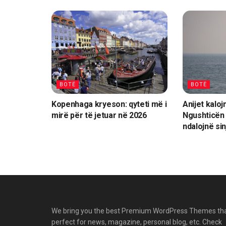
BOTË
BOTË
Kopenhaga kryeson: qyteti më i
Anijet kalo
mirë për të jetuar në 2026
Ngushticën 
ndalojnë sin
We bring you the best Premium WordPress Themes th
perfect for news, magazine, personal blog, etc. Check