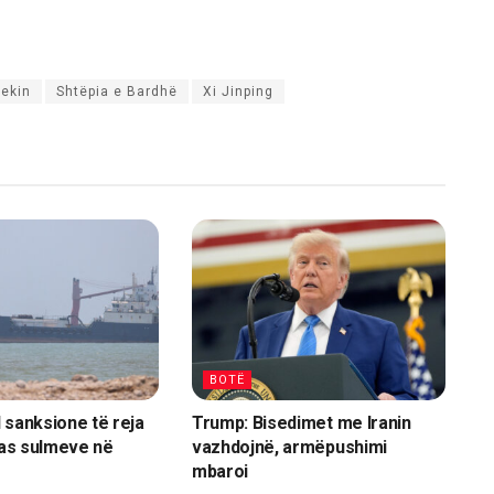
ekin
Shtëpia e Bardhë
Xi Jinping
BOTË
 sanksione të reja
Trump: Bisedimet me Iranin
 pas sulmeve në
vazhdojnë, armëpushimi
mbaroi