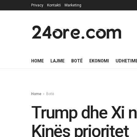
Privacy
Kontakti
Marketing
24ore.com
HOME
LAJME
BOTË
EKONOMI
UDHETIM
Home
Botë
Trump dhe Xi 
Kinës prioritet