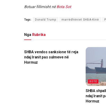
Botuar fillimisht në
Bota Sot
Tags:
Donald Trump
marrëdhëniet SHBA-Kinë
P
Nga
Rubrika
BOTË
SHBA vendos sanksione të reja
ndaj Iranit pas sulmeve në
Hormuz
BOTË
SHBA shpall
ndaj Iranit
Hormuz