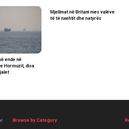
BOTË
Mjellmat në Britani mes valëve
të të nxehtit dhe natyrës
jnë ende në
e Hormuzit, disa
jalet
Browse by Category
R
at