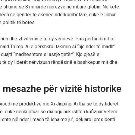
më shumë se 8 miliardë njerëzve në mbarë globin. Në këtë
alësh në qendër të skenës ndërkombëtare, duke e lidhur
 politik të botës.
rdhmen dhe zhvillimin e të dy vendeve. Pas përfundimit të
onald Trump. Ai e përshkroi takimin si “një nder të madh”
 quajti “madhështore si asnjë tjetër”. Kjo pjesë e
ku të dy liderët nënvizuan rëndësinë e bashkëpunimit dhe
mesazhe për vizitë historike
 bisedime produktive me Xi Jinping. Ai tha se të dy liderët
e, duke nënkuptuar se dialogu nuk ishte i kufizuar vetëm
Ishte një nder i madh të isha me ju”, deklaroi presidenti