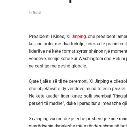
in
Botë
Presidenti i Kinës,
Xi Jinping
, dhe presidenti ame
ku janë pritur me duartrokitje, ndërsa të pranishmit
liderëve në këtë format zyrtar shënon një mome
vendeve, në një kohë kur Washingtoni dhe Pekini p
në çështje me peshë globale.
Gjatë fjalës së tij në ceremoni, Xi Jinping e cilësoi
dhe objektivat e dy vendeve mund të ecin paralelis
Në këtë kuadër, lideri kinez solli shembujt “Ring
përsëri të madhe”, duke i paraqitur si mesazhe që,
Xi Jinping vuri në dukje edhe peshën që kanë mar
marrëdhënia dypalëshe më e rëndësishme në botë, p